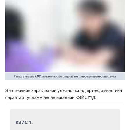
Гэрэл зургийг MPA агентлагийн онцгой зөвшөөрөлтэйгөөр ашиглав
Энэ төрлийн хэрэглээний улмаас осолд өртөж, эмнэлгийн
яаралтай тусламж авсан иргэдийн КЭЙСҮҮД:
КЭЙС 1: