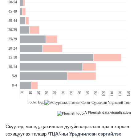
A Flourish data visualization
Скүүтер, мопед, цахилгаан дугуйн хэрэглээг цааш хэрхэн
зохицуулах талаар
/ТЦА/-ны Урьдчилсан сэргийлэх