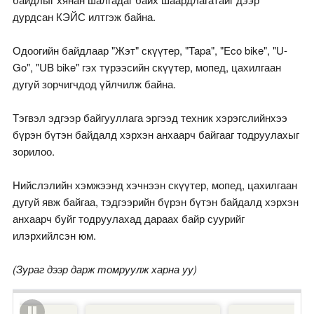
дурдсан КЭЙС илтгэж байна.
Одоогийн байдлаар "Жэт" скүүтер, "Tapa", "Eco bike", "U-
Go", "UB bike" гэх түрээсийн скүүтер, мопед, цахилгаан
дугуй зорчигчдод үйлчилж байна.
Тэгвэл эдгээр байгууллага эргээд техник хэрэгслийнхээ
бүрэн бүтэн байдалд хэрхэн анхаарч байгааг тодруулахыг
зорилоо.
Нийслэлийн хэмжээнд хэчнээн скүүтер, мопед, цахилгаан
дугуй явж байгаа, тэдгээрийн бүрэн бүтэн байдалд хэрхэн
анхаарч буйг тодруулахад дараах байр суурийг
илэрхийлсэн юм.
(Зураг дээр дарж томруулж харна уу)