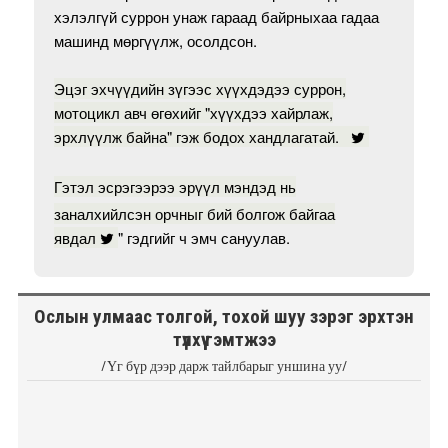
хэлэлгүй суррон унаж гараад байрныхаа гадаа
машинд мөргүүлж, осолдсон.
Эцэг эхчүүдийн зүгээс хүүхдэдээ суррон,
мотоцикл авч өгөхийг "хүүхдээ хайрлаж,
эрхлүүлж байна" гэж бодох хандлагатай.
Гэтэл эсрэгээрээ эрүүл мэндэд нь
заналхийлсэн орчныг бий болгож байгаа
явдал
" гэдгийг ч эмч сануулав.