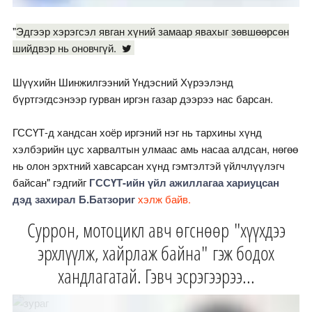
"
Эдгээр хэрэгсэл явган хүний замаар явахыг зөвшөөрсөн
шийдвэр нь оновчгүй.
Шүүхийн Шинжилгээний Үндэсний Хүрээлэнд
бүртгэгдсэнээр гурван иргэн газар дээрээ нас барсан.
ГССҮТ-д хандсан хоёр иргэний нэг нь тархины хүнд
хэлбэрийн цус харвалтын улмаас амь насаа алдсан, нөгөө
нь олон эрхтний хавсарсан хүнд гэмтэлтэй үйлчлүүлэгч
байсан" гэдгийг
ГССҮТ-ийн үйл ажиллагаа хариуцсан
дэд захирал Б.Батзориг
хэлж байв.
Суррон, мотоцикл авч өгснөөр "хүүхдээ
эрхлүүлж, хайрлаж байна" гэж бодох
хандлагатай. Гэвч эсрэгээрээ...