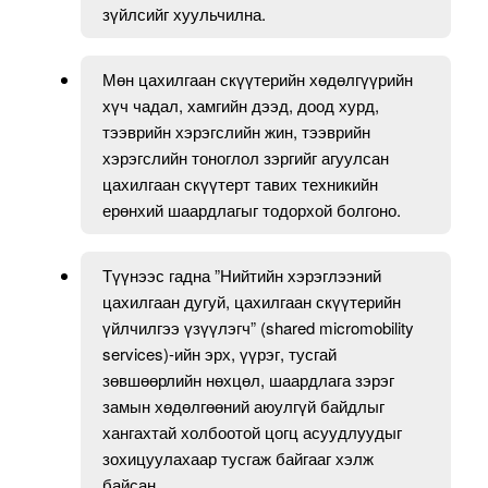
зүйлсийг хуульчилна.
Мөн цахилгаан скүүтерийн хөдөлгүүрийн
хүч чадал, хамгийн дээд, доод хурд,
тээврийн хэрэгслийн жин, тээврийн
хэрэгслийн тоноглол зэргийг агуулсан
цахилгаан скүүтерт тавих техникийн
ерөнхий шаардлагыг тодорхой болгоно.
Түүнээс гадна ”Нийтийн хэрэглээний
цахилгаан дугуй, цахилгаан скүүтерийн
үйлчилгээ үзүүлэгч” (shared micromobility
services)-ийн эрх, үүрэг, тусгай
зөвшөөрлийн нөхцөл, шаардлага зэрэг
замын хөдөлгөөний аюулгүй байдлыг
хангахтай холбоотой цогц асуудлуудыг
зохицуулахаар тусгаж байгааг хэлж
байсан.