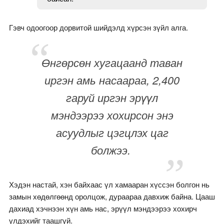
Гэвч одоогоор дорвитой шийдэлд хүрсэн зүйл алга.
Өнгөрсөн хугацаанд таван
иргэн амь насаараа, 2,400
гаруй иргэн эрүүл
мэндээрээ хохирсон энэ
асуудлыг цэгцлэх цаг
болжээ.
Хэдэн настай, хэн байхаас үл хамааран хүссэн болгон нь
замын хөдөлгөөнд оролцож, дураараа давхиж байна. Цааш
дахиад хэчнээн хүн амь нас, эрүүл мэндээрээ хохирч
үлдэхийг таашгүй.