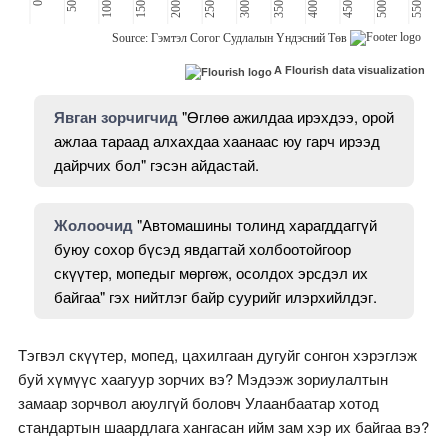
A Flourish data visualization
Явган зорчигчид
"Өглөө ажилдаа ирэхдээ, орой
ажлаа тараад алхахдаа хаанаас юу гарч ирээд
дайрчих бол" гэсэн айдастай.
Жолоочид
"Автомашины толинд харагддаггүй
буюу сохор бүсэд явдагтай холбоотойгоор
скүүтер, мопедыг мөргөж, осолдох эрсдэл их
байгаа" гэх нийтлэг байр суурийг илэрхийлдэг.
Тэгвэл скүүтер, мопед, цахилгаан дугуйг сонгон хэрэглэж
буй хүмүүс хаагуур зорчих вэ? Мэдээж зориулалтын
замаар зорчвол аюулгүй боловч Улаанбаатар хотод
стандартын шаардлага хангасан ийм зам хэр их байгаа вэ?