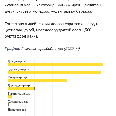
хугацаанд улсын хэмжээнд нийт 887 иргэн цахилгаан
дугуй, скүүтер, мопедоос үүдэн гэмтэж бэртжээ.
Тэгвэл энэ жилийн эхний долоон сард зөвхөн скүүтер,
цахилгаан дугуй, мопедоос үүдэлтэй осол 1,566
бүртгэгдсэн байна.
График:
Гэмтсэн иргэдийн тоо (2025 он)