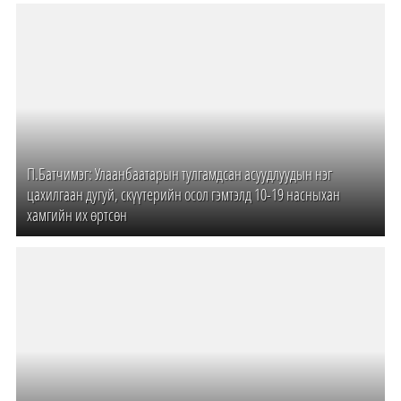
П.Батчимэг: Улаанбаатарын тулгамдсан асуудлуудын нэг
цахилгаан дугуй, скүүтерийн осол гэмтэлд 10-19 насныхан
хамгийн их өртсөн