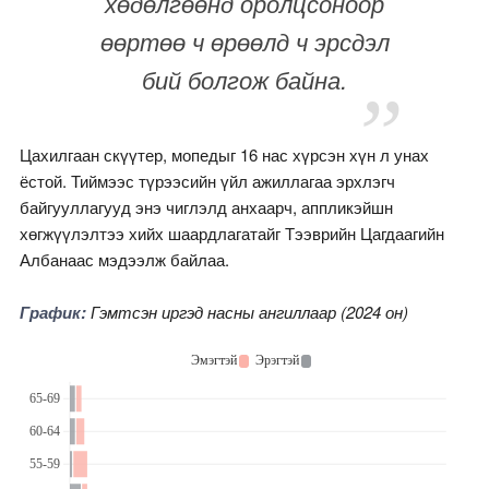
хөдөлгөөнд оролцсоноор
өөртөө ч өрөөлд ч эрсдэл
бий болгож байна.
Цахилгаан скүүтер, мопедыг 16 нас хүрсэн хүн л унах
ёстой. Тиймээс түрээсийн үйл ажиллагаа эрхлэгч
байгууллагууд энэ чиглэлд анхаарч, аппликэйшн
хөгжүүлэлтээ хийх шаардлагатайг Тээврийн Цагдаагийн
Албанаас мэдээлж байлаа.
График:
Гэмтсэн иргэд насны ангиллаар (2024 он)