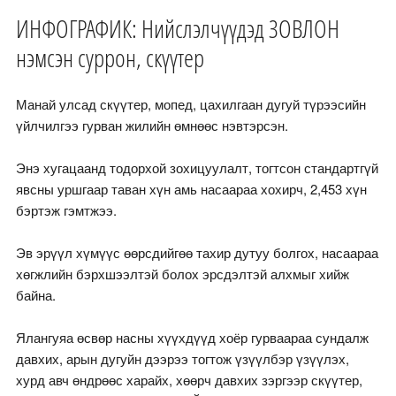
ИНФОГРАФИК: Нийслэлчүүдэд ЗОВЛОН
нэмсэн суррон, скүүтер
Манай улсад скүүтер, мопед, цахилгаан дугуй түрээсийн
үйлчилгээ гурван жилийн өмнөөс нэвтэрсэн.
Энэ хугацаанд тодорхой зохицуулалт, тогтсон стандартгүй
явсны уршгаар таван хүн амь насаараа хохирч, 2,453 хүн
бэртэж гэмтжээ.
Эв эрүүл хүмүүс өөрсдийгөө тахир дутуу болгох, насаараа
хөгжлийн бэрхшээлтэй болох эрсдэлтэй алхмыг хийж
байна.
Ялангуяа өсвөр насны хүүхдүүд хоёр гурваараа сундалж
давхих, арын дугуйн дээрээ тогтож үзүүлбэр үзүүлэх,
хурд авч өндрөөс харайх, хөөрч давхих зэргээр скүүтер,