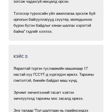
зогсож чадахгүй нөхцөлд орсон.
Тэгэхээр түрээсийн үйл ажиллагаа эрхэлж буй
орлогын байгууллагууд скүүтер, мопедынхоо
бүрэн бүтэн байдлыг хянан шалгах хэрэгтэй
байна" гэдгийг хэллээ.
КЭЙС 2:
Яаралтай түргэн тусламжийн машинаар 17
настай хүү ГССҮТ-д хүргэгдэн иржээ. Тархины
гэмтэлтэй, биеийн байдал маш хүнд.
Эрчимт эмчилгээний тасагт хэвтэн
эмчлүүлээд тархины мэс засалд оржээ.
Энэ талаар "Гол шалтгаан нь гэрийнхэндээ