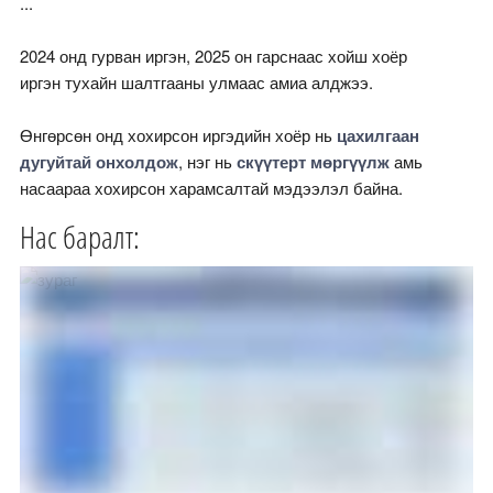
...
2024 онд гурван иргэн, 2025 он гарснаас хойш хоёр
иргэн тухайн шалтгааны улмаас амиа алджээ.
Өнгөрсөн онд хохирсон иргэдийн хоёр нь
цахилгаан
дугуйтай онхолдож
, нэг нь
скүүтерт мөргүүлж
амь
насаараа хохирсон харамсалтай мэдээлэл байна.
Нас баралт: