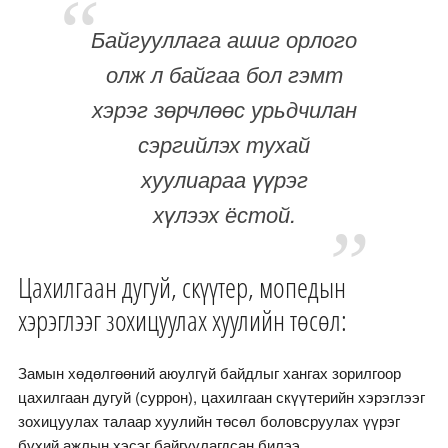
Байгууллага ашиг орлого
олж л байгаа бол гэмт
хэрэг зөрчлөөс урьдчилан
сэргийлэх тухай
хуулиараа үүрэг
хүлээх ёстой.
Цахилгаан дугуй, скүүтер, мопедын
хэрэглээг зохицуулах хуулийн төсөл:
Замын хөдөлгөөний аюулгүй байдлыг хангах зорилгоор
цахилгаан дугуй (суррон), цахилгаан скүүтерийн хэрэглээг
зохицуулах талаар хуулийн төсөл боловсруулах үүрэг
бүхий ажлын хэсэг байгуулагдсан билээ.