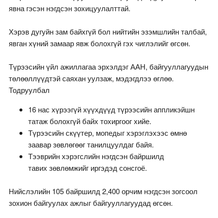
явна гэсэн нэгдсэн зохицуулалттай.
Хэрэв дугуйн зам байхгүй бол нийтийн эзэмшлийн талбай,
явган хүний замаар явж болохгүй гэх чиглэлийг өгсөн.
Түрээсийн үйл ажиллагаа эрхэлдэг ААН, байгууллагуудын
төлөөллүүдтэй саяхан уулзаж, мэдэгдлээ өглөө.
Тодруулбал
16 нас хүрээгүй хүүхдүүд түрээсийн аппликэйшн
татаж болохгүй байх тохиргоог хийе.
Түрээсийн скүүтер, мопедыг хэрэглэхээс өмнө
заавар зөвлөгөөг танилцуулдаг байя.
Тээврийн хэрэгслийн нэгдсэн байршилд
тавих зөвлөмжийг иргэдэд сонсгоё.
Нийслэлийн 105 байршилд 2,400 орчим нэгдсэн зогсоол
зохион байгуулах ажлыг байгууллагуудад өгсөн.