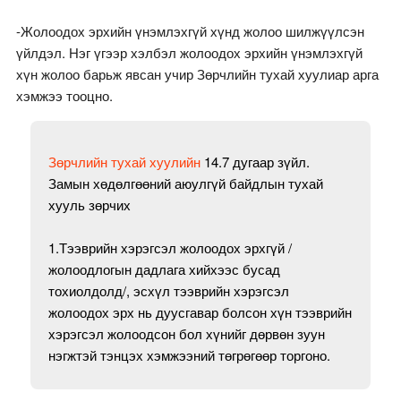
-Жолоодох эрхийн үнэмлэхгүй хүнд жолоо шилжүүлсэн
үйлдэл. Нэг үгээр хэлбэл жолоодох эрхийн үнэмлэхгүй
хүн жолоо барьж явсан учир Зөрчлийн тухай хуулиар арга
хэмжээ тооцно.
Зөрчлийн тухай хуулийн
14.7 дугаар зүйл.
Замын хөдөлгөөний аюулгүй байдлын тухай
хууль зөрчих
1.Тээврийн хэрэгсэл жолоодох эрхгүй /
жолоодлогын дадлага хийхээс бусад
тохиолдолд/, эсхүл тээврийн хэрэгсэл
жолоодох эрх нь дуусгавар болсон хүн тээврийн
хэрэгсэл жолоодсон бол хүнийг дөрвөн зуун
нэгжтэй тэнцэх хэмжээний төгрөгөөр торгоно.