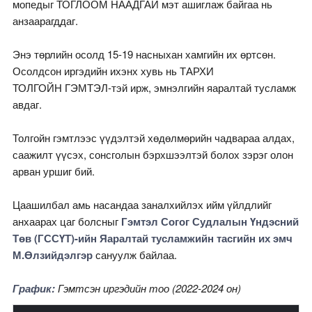
мопедыг ТОГЛООМ НААДГАЙ мэт ашиглаж байгаа нь
анзаарагддаг.
Энэ төрлийн осолд 15-19 насныхан хамгийн их өртсөн.
Осолдсон иргэдийн ихэнх хувь нь ТАРХИ
ТОЛГОЙН ГЭМТЭЛ-тэй ирж, эмнэлгийн яаралтай тусламж
авдаг.
Толгойн гэмтлээс үүдэлтэй хөдөлмөрийн чадвараа алдах,
саажилт үүсэх, сонсголын бэрхшээлтэй болох зэрэг олон
арван уршиг бий.
Цаашилбал амь насандаа заналхийлэх ийм үйлдлийг
анхаарах цаг болсныг
Гэмтэл Согог Судлалын Үндэсний
Төв (ГССҮТ)-ийн Яаралтай тусламжийн тасгийн их эмч
М.Өлзийдэлгэр
сануулж байлаа.
График:
Гэмтсэн иргэдийн тоо (2022-2024 он)