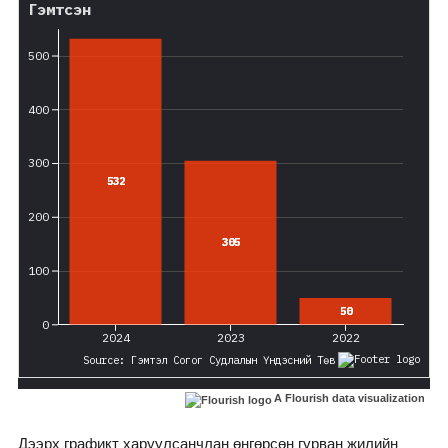
A Flourish data visualization
Дээрх графикт харуулсанчлан өнгөрсөн гурван жилийн