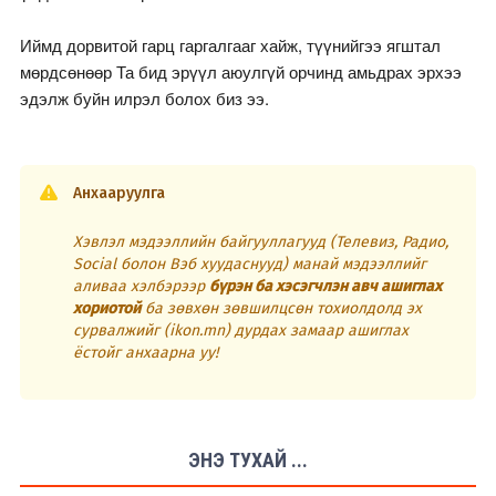
Иймд дорвитой гарц гаргалгааг хайж, түүнийгээ ягштал
мөрдсөнөөр Та бид эрүүл аюулгүй орчинд амьдрах эрхээ
эдэлж буйн илрэл болох биз ээ.
Анхааруулга
Хэвлэл мэдээллийн байгууллагууд (Телевиз, Радио,
Social болон Вэб хуудаснууд) манай мэдээллийг
аливаа хэлбэрээр
бүрэн ба хэсэгчлэн авч ашиглах
хориотой
ба зөвхөн зөвшилцсөн тохиолдолд эх
сурвалжийг (ikon.mn) дурдах замаар ашиглах
ёстойг анхаарна уу!
ЭНЭ ТУХАЙ ...