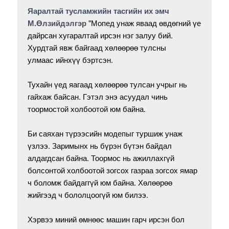
Яаралтай тусламжийн тасгийн их эмч
М.Өлзийдэлгэр
"Мопед унаж яваад өвдөгний үе
дайрсан хугаралтай ирсэн нэг залуу бий.
Хурдтай явж байгаад хөлөөрөө тулсны
улмаас ийнхүү бэртсэн.
Тухайн үед яагаад хөлөөрөө тулсан учрыг нь
гайхаж байсан. Гэтэл энэ асуудал чинь
тоормостой холбоотой юм байна.
Би саяхан түрээсийн модепыг туршиж унаж
үзлээ. Заримынх нь бүрэн бүтэн байдал
алдагдсан байна. Тоормос нь ажиллахгүй
болсонтой холбоотой зогсох газраа зогсох ямар
ч боломж байдаггүй юм байна. Хөлөөрөө
жийгээд ч бололцоогүй юм билээ.
Хэрвээ миний өмнөөс машин гарч ирсэн бол