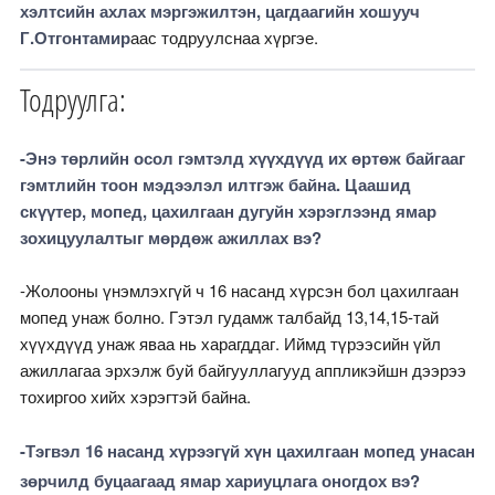
хэлтсийн ахлах мэргэжилтэн, цагдаагийн хошууч
Г.
Отгонтамир
аас тодруулснаа хүргэе.
Тодруулга:
-Энэ төрлийн осол гэмтэлд хүүхдүүд их өртөж байгааг
гэмтлийн тоон мэдээлэл илтгэж байна. Цаашид
скүүтер, мопед, цахилгаан дугуйн хэрэглээнд ямар
зохицуулалтыг мөрдөж ажиллах вэ?
-Жолооны үнэмлэхгүй ч 16 насанд хүрсэн бол цахилгаан
мопед унаж болно. Гэтэл гудамж талбайд 13,14,15-тай
хүүхдүүд унаж яваа нь харагддаг. Иймд түрээсийн үйл
ажиллагаа эрхэлж буй байгууллагууд аппликэйшн дээрээ
тохиргоо хийх хэрэгтэй байна.
-Тэгвэл 16 насанд хүрээгүй хүн цахилгаан мопед унасан
зөрчилд буцаагаад ямар хариуцлага оногдох вэ?