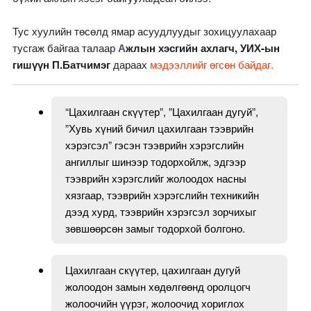
Тус хуулийн төсөлд ямар асуудлуудыг зохицуулахаар
тусгаж байгаа талаар
А
жлын
хэсгийн ахлагч, УИХ-ын
гишүүн П.Батчимэг
дараах
мэдээллийг өгсөн байдаг.
“Цахилгаан скүүтер”, ”Цахилгаан дугуй”,
”Хувь хүний бичил цахилгаан тээврийн
хэрэгсэл” гэсэн тээврийн хэрэгслийн
ангиллыг шинээр тодорхойлж, эдгээр
тээврийн хэрэгслийг жолоодох насны
хязгаар, тээврийн хэрэгслийн техникийн
дээд хурд, тээврийн хэрэгсэл зорчихыг
зөвшөөрсөн замыг тодорхой болгоно.
Цахилгаан скүүтер, цахилгаан дугуй
жолоодон замын хөдөлгөөнд оролцогч
жолоочийн үүрэг, жолоочид хориглох