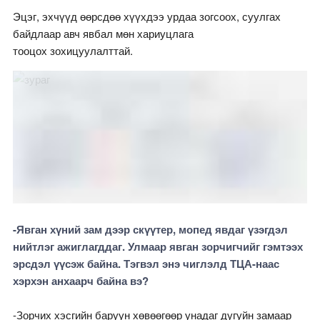
Эцэг, эхчүүд өөрсдөө хүүхдээ урдаа зогсоох, суулгах
байдлаар авч явбал мөн хариуцлага
тооцох зохицуулалттай.
-Явган хүний зам дээр скүүтер, мопед явдаг үзэгдэл
нийтлэг ажиглагддаг. Улмаар явган зорчигчийг гэмтээх
эрсдэл үүсэж байна. Тэгвэл энэ чиглэлд ТЦА-наас
хэрхэн анхаарч байна вэ?
-Зорчих хэсгийн баруун хөвөөгөөр унадаг дугуйн замаар