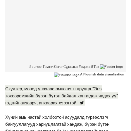
A Flourish data visualization
Скүүтер, мопед унахаас өмнө нэн түрүүнд "Энэ
төхөөрөмжийн бүрэн бүтэн байдал хангагдаж чадах уу"
гэдгийг анзаарч, анхаарах хэрэгтэй.
Хүний амь настай холбоотой асуудалд түрээслэгч
байгууллагууд хариуцлагатай хандаж, бүрэн бүтэн
байдлыг хянан шалгадаг байх шаардлагатайг дээр