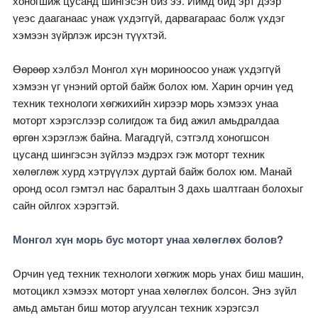
хоногшиж цусанд шингэсэн биз ээ. Иймд бид эрт дээр
үеэс дааганаас унаж үхдэггүй, дарвагараас болж үхдэг
хэмээн зүйрлэж ирсэн түүхтэй.
Өөрөөр хэлбэл Монгол хүн мориноосоо унаж үхдэггүй
хэмээн үг үнэний ортой байж болох юм. Харин орчин үед
техник технологи хөгжихийн хирээр морь хэмээх унаа
моторт хэрэгслээр солигдож та бид ажил амьдралдаа
өргөн хэрэглэж байна. Магадгүй, сэтгэлд хоногшсон
цусанд шингэсэн зүйлээ мэдрэх гэж моторт техник
хөлөглөж хурд хэтрүүлэх дуртай байж болох юм. Манай
оронд осол гэмтэл нас баралтын 3 дахь шалтгаан болохыг
сайн ойлгох хэрэгтэй.
Монгол хүн морь бус моторт унаа хөлөглөх болов?
Орчин үед техник технологи хөгжиж морь унах биш машин,
мотоцикл хэмээх моторт унаа хөлөглөх болсон. Энэ зүйл
амьд амьтан биш мотор агуулсан техник хэрэгсэл