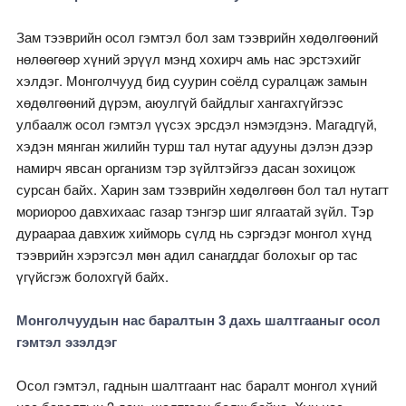
Зам тээврийн осол гэмтэл бол зам тээврийн хөдөлгөөний
нөлөөгөөр хүний эрүүл мэнд хохирч амь нас эрстэхийг
хэлдэг. Монголчууд бид суурин соёлд суралцаж замын
хөдөлгөөний дүрэм, аюулгүй байдлыг хангахгүйгээс
улбаалж осол гэмтэл үүсэх эрсдэл нэмэгдэнэ. Магадгүй,
хэдэн мянган жилийн турш тал нутаг адууны дэлэн дээр
намирч явсан организм тэр зүйлтэйгээ дасан зохицож
сурсан байх. Харин зам тээврийн хөдөлгөөн бол тал нутагт
мориороо давхихаас газар тэнгэр шиг ялгаатай зүйл. Тэр
дураараа давхиж хийморь сүлд нь сэргэдэг монгол хүнд
тээврийн хэрэгсэл мөн адил санагддаг болохыг ор тас
үгүйсгэж болохгүй байх.
Монголчуудын нас баралтын 3 дахь шалтгааныг осол
гэмтэл эзэлдэг
Осол гэмтэл, гаднын шалтгаант нас баралт монгол хүний