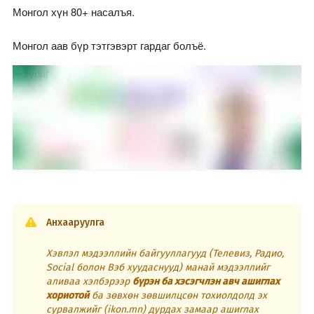
Монгол хүн 80+ насалъя.
Монгол аав бүр тэтгэвэрт гардаг болъё.
Анхааруулга
Хэвлэл мэдээллийн байгууллагууд (Телевиз, Радио,
Social болон Вэб хуудаснууд) манай мэдээллийг
аливаа хэлбэрээр
бүрэн ба хэсэгчлэн авч ашиглах
хориотой
ба зөвхөн зөвшилцсөн тохиолдолд эх
сурвалжийг (ikon.mn) дурдах замаар ашиглах