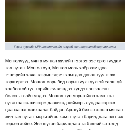
Гэрэл зургийг MPA агентлагийн онцгой зөвшөөрөлтэйгөөр ашиглав
Монголчууд мянга мянган жилийн тэртээгээс өргөн уудам
тал нутагт Монгол хүн, Монгол морь хоёр хамтдаа
тэнгэрийн хаяа, газрын эцэст хамтдаа даван туулж аж
төрж иржээ. Монгол морь бид нарын үүх түүхтэй салшгүй
холбоотой тул төрийн сүлдэндээ хүндэтгэн залсан
болохыг сайн мэднэ. Монгол хүн морьтойгоо хамт тал
нутагтаа салхи сөрж давхихад хийморь лундаа сэргэж
цаанаа нэг жавхаалаг байдаг. Аргагүй биз ээ хэдэн мянган
жил тал нутагт морьтойгоо хамт шүтэн барилдлага нягт аж
төрсөн хойно. Энэ шүтэн барилдлага та бидний сэтгэлд