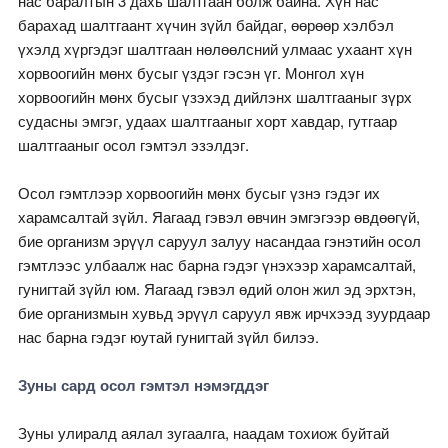
нас баралтын 3 дахь шалтгаан болж байна. Хүн нас
барахад шалтгаант хүчин зүйл байдаг, өөрөөр хэлбэл
үхэлд хүргэдэг шалтгаан нөлөөлсний улмаас ухаант хүн
хорвоогийн мөнх бусыг үздэг гэсэн үг. Монгол хүн
хорвоогийн мөнх бусыг үзэхэд дийлэнх шалтгааныг зүрх
судасны эмгэг, удаах шалтгааныг хорт хавдар, гутгаар
шалтгааныг осол гэмтэл эзэлдэг.
Осол гэмтлээр хорвоогийн мөнх бусыг үзнэ гэдэг их
харамсалтай зүйл. Яагаад гэвэл өвчин эмгэгээр өвдөөгүй,
бие организм эрүүл саруул залуу насандаа гэнэтийн осол
гэмтлээс улбаалж нас барна гэдэг үнэхээр харамсалтай,
гунигтай зүйл юм. Яагаад гэвэл өдий олон жил эд эрхтэн,
бие организмын хувьд эрүүл саруул явж ирчхээд зуурдаар
нас барна гэдэг юутай гунигтай зүйл билээ.
Зуны сард осол гэмтэл нэмэгддэг
Зуны улиралд аялал зугаалга, наадам тохиож буйтай