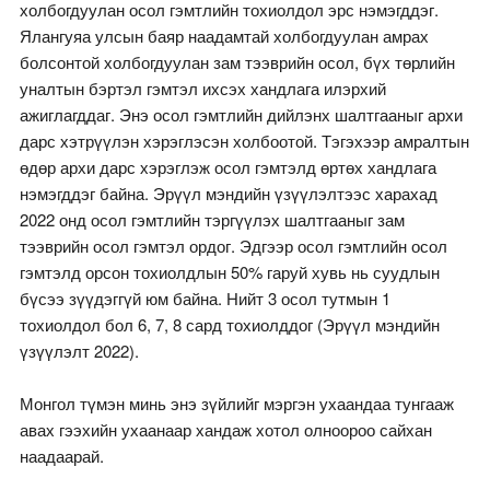
холбогдуулан осол гэмтлийн тохиолдол эрс нэмэгддэг.
Ялангуяа улсын баяр наадамтай холбогдуулан амрах
болсонтой холбогдуулан зам тээврийн осол, бүх төрлийн
уналтын бэртэл гэмтэл ихсэх хандлага илэрхий
ажиглагддаг. Энэ осол гэмтлийн дийлэнх шалтгааныг архи
дарс хэтрүүлэн хэрэглэсэн холбоотой. Тэгэхээр амралтын
өдөр архи дарс хэрэглэж осол гэмтэлд өртөх хандлага
нэмэгддэг байна. Эрүүл мэндийн үзүүлэлтээс харахад
2022 онд осол гэмтлийн тэргүүлэх шалтгааныг зам
тээврийн осол гэмтэл ордог. Эдгээр осол гэмтлийн осол
гэмтэлд орсон тохиолдлын 50% гаруй хувь нь суудлын
бүсээ зүүдэггүй юм байна. Нийт 3 осол тутмын 1
тохиолдол бол 6, 7, 8 сард тохиолддог (Эрүүл мэндийн
үзүүлэлт 2022).
Монгол түмэн минь энэ зүйлийг мэргэн ухаандаа тунгааж
авах гээхийн ухаанаар хандаж хотол олноороо сайхан
наадаарай.