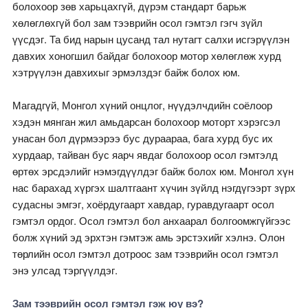
болохоор зөв харьцахгүй, дүрэм стандарт барьж
хөлөглөхгүй бол зам тээврийн осол гэмтэл гэгч зүйл
үүсдэг. Та бид нарын цусанд тал нутагт салхи исгэрүүлэн
давхих хоногшил байдаг болохоор мотор хөлөглөж хурд
хэтрүүлэн давхихыг эрмэлздэг байж болох юм.
Магадгүй, Монгол хүний онцлог, нүүдэлчдийн соёлоор
хэдэн мянган жил амьдарсан болохоор моторт хэрэгсэл
унасан бол дүрмээрээ бус дураараа, бага хурд бус их
хурдаар, тайван бус яарч явдаг болохоор осол гэмтэлд
өртөх эрсдэлийг нэмэгдүүлдэг байж болох юм. Монгол хүн
нас барахад хүргэх шалтгаант хүчин зүйлд нэгдүгээрт зүрх
судасны эмгэг, хоёрдугаарт хавдар, гуравдугаарт осол
гэмтэл ордог. Осол гэмтэл бол анхаарал болгоомжгүйгээс
болж хүний эд эрхтэн гэмтэж амь эрстэхийг хэлнэ. Олон
төрлийн осол гэмтэл дотроос зам тээврийн осол гэмтэл
энэ улсад тэргүүлдэг.
Зам тээврийн осол гэмтэл гэж юу вэ?