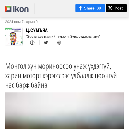
Share
: 30
Post
2024 оны 7 сарын 9
Ц.СУМЪЯА
"Эрүүл хэв маягийг түгээгч, Зүрх судасны эмч"
Монгол хүн мориноосоо унаж үхдэггүй,
харин моторт хэрэгслээс улбаалж цөөнгүй
нас барж байна