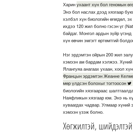
Харин
ухаант хүн бол геномын өг
Энэ бол наслах дээд хязгаар буюу
хэлбэл хүн биологийн өгөгдөл, э
ихдээ 120 жил болно гэсэн үг (Na
байдаг. Монгол ардын зүйр үгэнд 
хүн өвчин эмгэгт өртөмтгий болдог
Нэг эрдэмтэн ойрын 200 жил залу
хэмээн ам бардам хэлжээ. Хүний 
Ялангуяа анагаах ухаан, хоол хүн
Францын эрдэмтэн Жеанне Келмет
мөр үлдсэн болохыг тогтоосон
биологийн хязгаараас шалтгаалда
Наяфликын хязгаар юм. Энэ нь х
хуваагдах чадвар. Улмаар хүний э
хэмээн үзэж болно.
Хөгжилтэй, шийдэлтэй