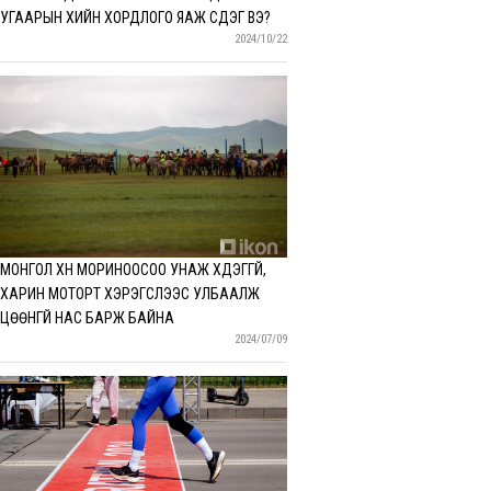
УГААРЫН ХИЙН ХОРДЛОГО ЯАЖ ҮҮСДЭГ ВЭ?
2024/10/22
МОНГОЛ ХҮН МОРИНООСОО УНАЖ ҮХДЭГГҮЙ,
ХАРИН МОТОРТ ХЭРЭГСЛЭЭС УЛБААЛЖ
ЦӨӨНГҮЙ НАС БАРЖ БАЙНА
2024/07/09