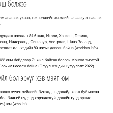
ээш болжээ
лж анагаах ухаан, технологийн хөгжлийн ачаар урт наслах
.
ундаж наслалт 84.6 жил, Итали, Хонконг, Герман,
ранц, Нидерланд, Сингапур, Австрали, Шинэ Зеланд,
слалт аль хэдийн 80 насыг давсан байна (worldata.info).
22 оны байдлаар 71 жил байсан боловч Монгол эмэгтэй
67 орчим насалж байна (Эрүүл мэндийн үзүүлэлт 2022).
зүйл бол эрүүл хэв маяг юм
өөлөх хүчин зүйлсийг бүхэлд нь далайд хөвж буй мөсөн
 бол бидний нүдэнд харагдахгүй, далайн гүнд орших
%) юм (who.int).