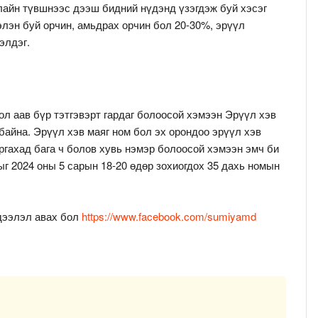
лайн түвшнээс дээш бидний нүдэнд үзэгдэж буй хэсэг
лэн буй орчин, амьдрах орчин бол 20-30%, эрүүл
элдэг.
ол аав бүр тэтгэвэрт гардаг болоосой хэмээн Эрүүл хэв
байна. Эрүүл хэв маяг ном бол эх орондоо эрүүл хэв
ргахад бага ч болов хувь нэмэр болоосой хэмээн эмч би
ыг 2024 оны 5 сарын 18-20 өдөр зохиогдох 35 дахь номын
дээлэл авах бол
https://www.facebook.com/sumiyamd