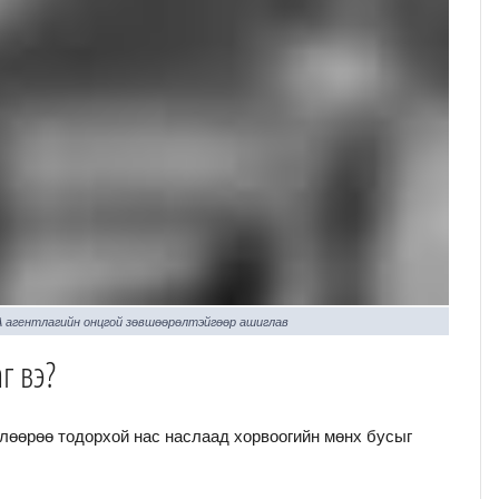
A агентлагийн онцгой зөвшөөрөлтэйгөөр ашиглав
г вэ?
длөөрөө тодорхой нас наслаад хорвоогийн мөнх бусыг