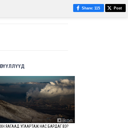
Share
: 115
Post
ӨГҮҮЛЛҮҮД
ХҮН ЯАГААД УГААРТАЖ НАС БАРДАГ ВЭ?