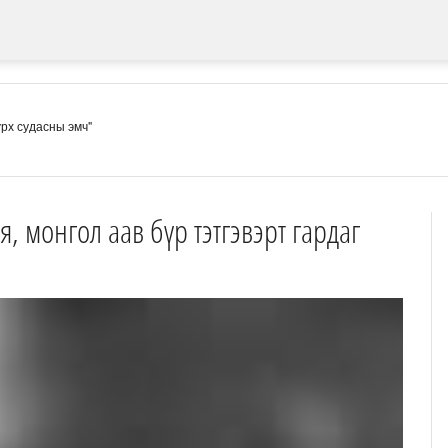
Зүрх судасны эмч"
, монгол аав бүр тэтгэвэрт гардаг