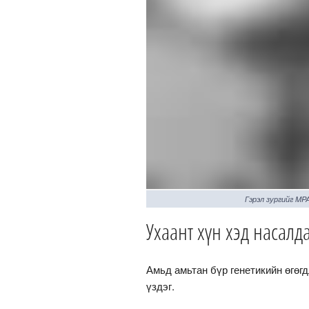
Гэрэл зургийг MP
Ухаант хүн хэд насалда
Амьд амьтан бүр генетикийн өгөг
үздэг.