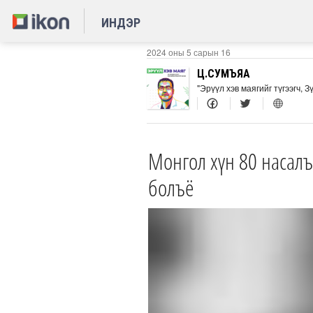
ИНДЭР
2024 оны 5 сарын 16
Ц.СУМЪЯА
"Эрүүл хэв маягийг түгээгч, 
Монгол хүн 80 насалъя
болъё