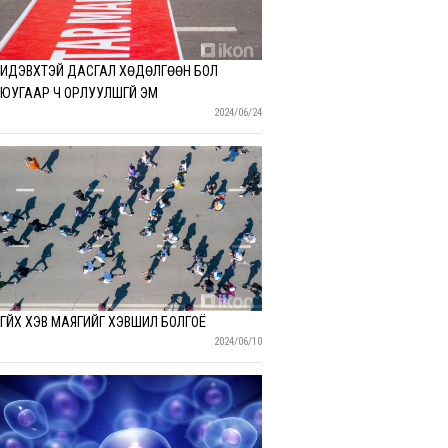
ИДЭВХТЭЙ ДАСГАЛ ХӨДӨЛГӨӨН БОЛ
ЮУГААР Ч ОРЛУУЛШГҮЙ ЭМ
2024/06/24
ГҮЙХ ХЭВ МАЯГИЙГ ХЭВШИЛ БОЛГОЁ
2024/06/10