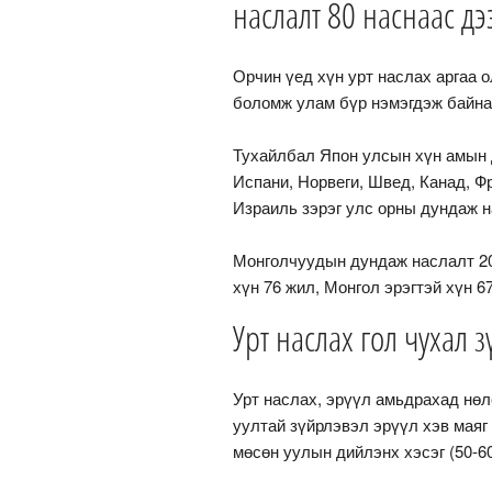
наслалт 80 наснаас д
Орчин үед хүн урт наслах аргаа о
боломж улам бүр нэмэгдэж байна
Тухайлбал Япон улсын хүн амын д
Испани, Норвеги, Швед, Канад, Ф
Израиль зэрэг улс орны дундаж на
Монголчуудын дундаж наслалт 20
хүн 76 жил, Монгол эрэгтэй хүн 
Урт наслах гол чухал 
Урт наслах, эрүүл амьдрахад нөл
уултай зүйрлэвэл эрүүл хэв маяг
мөсөн уулын дийлэнх хэсэг (50-60