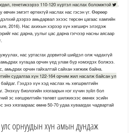
өгдөл, генетикээрээ 110-120 хүртэл наслах боломжтой
.
 өвчин эмгэгт өртөхгүй наслах нас гэсэн үг. Өөрөөр
х дэлхий дээрээ амьдарвал эхээс төрсөн цагаас хамгийн
ture, 2016). Нас ахихын хэрээр хүн хөгширч элэгдэж
эрийг нас дарна, уулыг цас дарна гэгчээр насны аясаар
.
ужуулах, нас уртасгах дорвитой шийдэл олж чадахгүй
амьдрах хугацаа орчин үед улам бүр нэмэгдэх болжээ.
с, амьдрах орчин гайхалтай сайхан хөгжиж байна.
ийн судалгаа хүн 122-164 орчим жил насалж байсан ул
байдаг. Гэхдээ хүн хэд наслах нь хөгшрөлтийн
г. Энэхүү биологийн хязгаарын нэг хүчин зүйл бол
үний эс хөгшрөлтийн төлөвт шилжихээс өмнөх эсийн
с энэ хязгаараас өмнө 50-70 удаа хуваагдах чадвартай
 улс орнуудын хүн амын дундаж