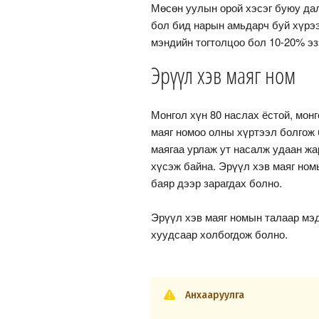
Мөсөн уулын орой хэсэг буюу да
бол бид нарын амьдарч буй хүрээ
мэндийн тогтолцоо бол 10-20% эз
Эрүүл хэв маяг ном
Монгол хүн 80 наслах ёстой, монг
маяг номоо олны хүртээл болгож 
маягаа урлаж ут насалж удаан жа
хүсэж байна. Эрүүл хэв маяг ном
баяр дээр зарагдах болно.
Эрүүл хэв маяг номын талаар мэ
хуудсаар холбогдож болно.
Анхааруулга