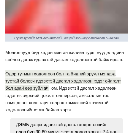
Гэрэл зургийг MPA агентлагийн онцгой зөвшөөрөлтэйгөөр ашиглав
Монголчууд бид хэдэн мянган жилийн турш нүүдэлчдийн
соёлоо дагаж идэвхтэй дасгал хөдөлгөөнтэй байж ирсэн.
Өдөр тутмын хөдөлгөөн бол та бидний эрүүл мэндэд
тустай боловч идэвхтэй дасгал хөдөлгөөн гэдэг ойлголт
бол арай өөр зүйл
юм. Идэвхтэй дасгал хөдөлгөөн
гэдэг нь зүрхний цохилт олширсон, амьсгалын тоо
нэмэгдсэн, хөлс гарч хөлрөх хэмжээний эрчимтэй
хөдөлгөөнийг хэлж байгаа хэрэг.
ДЭМБ дээрх идэвхтэй дасгал хөдөлгөөнийг
өдөр бүр 30-60 минут эсвэл долоо хоногт 2-4 цаг