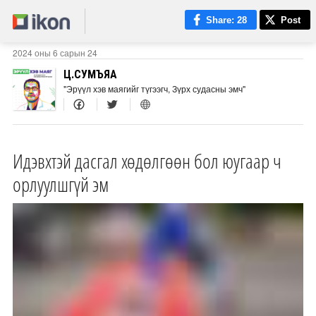
Share
: 28
Post
2024 оны 6 сарын 24
Ц.СУМЪЯА
"Эрүүл хэв маягийг түгээгч, Зүрх судасны эмч"
Идэвхтэй дасгал хөдөлгөөн бол юугаар ч
орлуулшгүй эм