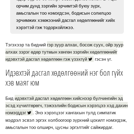
орчим дунд зэргийн эрчимтэй буюу зүрх,
амьсгалын тоо нэмэгдсэн, бодисын солилцоо
эрчимжих хэмжээний дасгал хөдөлгөөнийг хийх
хэрэгтэй гэж тодорхойлжээ.
Тэгэхээр та бидний
гэр зуур алхах, босож суух, ойр зуур
алхах зэрэг өдөр тутмын хөнгөн зэргийн хөдөлгөөнийг
идэвхтэй дасгал хөдөлгөөн гэж үзэхгүй
гэсэн үг.
Идэвхтэй дасгал хөдөлгөөний нэг бол гүйх
хэв маяг юм
Бид
идэвхтэй дасгал хөдөлгөөн хийснээр булчингийн эд
эсэд хүчилтөрөгч, тэжээлийн бодисын хэрэгцээ хэд дахин
нэмэгддэг
. Энэ хэрэгцээг хангахын тулд симпатик
мэдрэл эсвэл эргэх холбоогоор зүрхний цохилт нэмэгдэж,
амьсгалын тоо олширч, цусны эргэлтийг сайжирдаг.