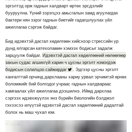
эргэлтэд орж гаднын халдварт өртөх эрсдэлийг
бууруулна. Үүний зэрэгцээ амьсгалын замд агуулагдах
бактери нян зэрэг гаднын биетийг гадагшлуулах үйл
ажиллагаа сэргэж байдаг.
Бид идэвхтэй дасгал хөдөлгөөн хийснээр стрессийн үр
дүнд ялгарсан катехоламин хэмээх бодисыг задалж
зарцуулж байдаг.
Идэвхтэй дасгал хөдөлгөөний нөлөөгөөр
захын судас агшихгүй харин ч цусны эргэлт нэмэгдэж
бодисын солилцоо сайжирдаг
. Эдгээр цусны эргэлт
хангалттай орчинд дархлааны хариу урвал эрчимтэй өрнөх
боломжийг бий болгодог учраас гаднын халдвараас
хамгаалах үйл ажиллагаа дээшилнэ. Иймд дархлаа
сэргээх идэвхжүүлэх янз бүрийн биологийн бэлдмэл
гэхээсээ илүүтэй идэвхтэй дасгал хөдөлгөөний дадалтай
болох нь маш чухал юм.