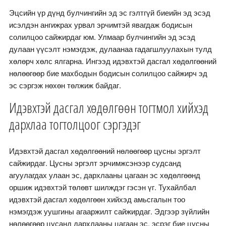
Эцсийн үр дүнд булчингийн эд эс гэлтгүй биеийн эд эсэд
исэлдэн ангижрах урвал эрчимтэй явагдаж бодисын
солилцоо сайжирдаг юм. Улмаар булчингийн эд эсэд
дулаан үүсэлт нэмэгдэж, дулаанаа гадагшлуулахын тулд
хөлөрч хөлс ялгарна. Ингээд идэвхтэй дасгал хөдөлгөөний
нөлөөгөөр бие махбодын бодисын солилцоо сайжирч эд
эс сэргэж нөхөн төлжиж байдаг.
Идэвхтэй дасгал хөдөлгөөн тогтмол хийхэд
дархлаа тогтолцоог сэргэдэг
Идэвхтэй дасгал хөдөлгөөний нөлөөгөөр цусны эргэлт
сайжирдаг. Цусны эргэлт эрчимжсэнээр судсанд
агуулагдах улаан эс, дархлааны цагаан эс хөдөлгөөнд
оршиж идэвхтэй төлөвт шилждэг гэсэн үг. Тухайлбал
идэвхтэй дасгал хөдөлгөөн хийхэд амьсгалын тоо
нэмэгдэж уушгины агааржилт сайжирдаг. Эдгээр зүйлийн
нөлөөгөөр цусанд дархлааны цагаан эс, эсрэг бие цусны