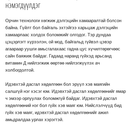
нэмэгдүүлдэг
Орчин технологи хөгжиж дэлгэцийн хамааралтай болсон
байна. Гүйлт бол байгаль эхтэйгээ харьцаж дэлгэцийн
хамаарлаас холдох боломжийг олгодог. Тэр дундаа
цэцэрлэгт хүрээлэн, ой мод, байгальд гүйвэл цэвэр
агаараар уушги амьсгалахаас гадна цус хүчилтөрөгчөөс
сайн баяжиж байдаг. Гадаад наранд гүйхэд арьсанд
витамин Д нийлэгжиж өөртөө нийлэгжүүлэх ач
холбогдолтой.
Идэвхтэй дасгал хөдөлгөөн бол эрүүл хэв маягийн
салшгүй нэг хэсэг юм. Идэвхтэй дасгал хөдөлгөөнийг ямар
ч эмээр орлуулах боломжгүй байдаг. Идэвхтэй дасгал
хөдөлгөөний нэг бол гүйх хэв маяг юм. Нийслэлчүүд бид
гүйх хэв маяг, идэвхтэй дасгал хөдөлгөөнийг ажил
амьдралдаа урлах хэрэгтэй.