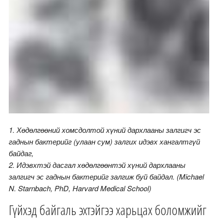
1. Хөдөлгөөний хомсдолтой хүний дархлааны залгигч эс
гаднын бактерийг (улаан сум) залгих идэвх хангалтгүй
байдаг,
2. Идэвхтэй дасгал хөдөлгөөнтэй хүний дархлааны
залгигч эс гаднын бактерийг залгиж буй байдал. (Michael
N. Starnbach, PhD, Harvard Medical School)
Гүйхэд байгаль эхтэйгээ харьцах боломжийг