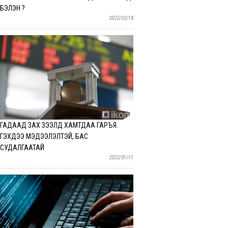
БЭЛЭН ҮҮ?
2022/02/18
ГАДААД ЗАХ ЗЭЭЛД ХАМТДАА ГАРЪЯ.
ГЭХДЭЭ МЭДЭЭЛЭЛТЭЙ, БАС
СУДАЛГААТАЙ
2022/01/11