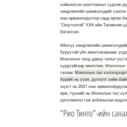
хойшилсон шалтгааныг судлан дүг
хөндлөнгийн шинжээчдийг сонгон 
оны арваннэгдүгээр сард өргөн б
“Оюутолгой” ХХК-ийн Төлөөлөн уд
баталсан.
Ийнхүү хөндлөнгийн шинжээчдийн 
буруутай үйл ажиллагаанаас үүдс
Монголын талд давуу талыг үүсгэж
хурдтайгаар ажиллаж, Монголын т
талаас
Монголын тал хэлэлцээрт 
бүрийг нь үзэж, дүгнэлт хийж ба
эцэст нь 2021 оны арванхоёрдуга
ирж, түүнийг нь Монголын тал хү
үргэлжилнэ гэж албаныхан мэдэ
"Рио Тинто"-ийн сана