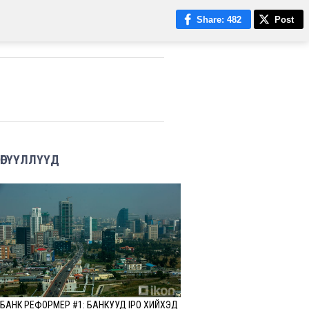
Share
: 482
Post
ӨГҮҮЛЛҮҮД
БАНК РЕФОРМЕР #1: БАНКУУД IPO ХИЙХЭД