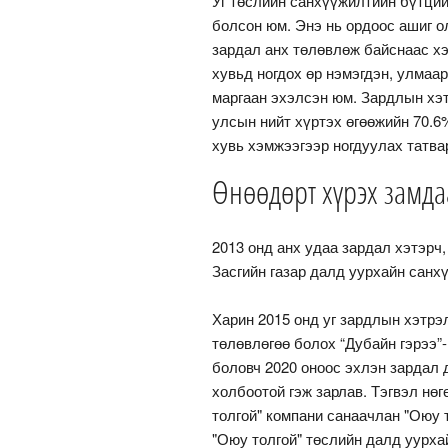
Уг төслийн санхүүжилтийн бүтци
болсон юм. Энэ нь ордоос ашиг ол
зардал анх төлөвлөж байснаас х
хувьд ногдох өр нэмэгдэн, улмаа
маргаан эхэлсэн юм. Зардлын хэт
улсын нийт хүртэх өгөөжийн 70.6
хувь хэмжээгээр ногдуулах татв
Өнөөдөрт хүрэх замдаа
2013 онд анх удаа зардал хэтэрч
Засгийн газар далд уурхайн санх
Харин 2015 онд уг зардлын хэтрэ
төлөвлөгөө болох “Дубайн гэрээ”
боловч 2020 оноос эхлэн зардал 
холбоотой гэж зарлав. Тэгвэл нө
толгой" компани санаачлан "Оюу
"Оюу толгой" төслийн далд уурха