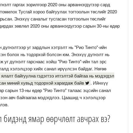
нэлт гаргах зорилгоор 2020 оны арваннэгдүгээр сард
томилох Тусгай хороо байгуулах тогтоолын төслийг 2020
арьсан. Энэхүү саналыг тусгасан тогтоолын төслийг
ирдах зөвлөл 2020 оны арваннэгдүгээр сарын 30-ны өдөр
дүгнэлтээр уг зардлын хэтрэлт нь "Рио Тинто"-ийн
эн болох нь тодорхой болсон юм. Энэхүү дүгнэлт нь
 уг дүгнэлт гарснаас хойш "Рио Тинто"-ийн тал эрс
алд хэлэлцээр хийх санал ирүүлсэн байдаг. Нөгөө
ялалт байгуулна гэдэгтээ итгэлтэй байгаа нь мэдэгдэл
йсан миний хувьд тодорхой харагдаж байв
. Ийнхүү
ар сарын 13-ны өдөр "Рио Тинто" талаас эцсийн санал
лээн авч байгаагаа мэдэгдлээ. Цаашид ч хэлэлцээр
элэв.
л бидэнд ямар өөрчлөлт авчрах вэ?