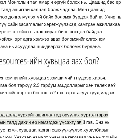
вэл Монголын тал ямар ч өргүй болох нь. Цаашид бас өр
н талд ашигтай хэлцэл болж чадлаа. Мөн цаашид
лөө дөнгөлүүлэхгүй байх боломж бүрдэж байна. Учир нь
лүү сайн засаглалыг хэрэгжүүлэхэд хамтран ажиллахаа
иргэсэн хойно нь хашхирах биш, нөхцөл байдал
ойлж, эрт арга хэмжээ авах боломжийг олгох юм.
наана нь асуудлаа шийдвэрлэх боломж бүрдэнэ.
Resources-ийн хувьцаа яах бол?
ces компанийн хувьцаа эзэмшигчийн нүдээр харъя.
гаа бол тэрхүү 2.3 тэрбум ам.долларыг хэн төлөх вэ?
лтийг хэрхэн босгох вэ? гэх зэрэг асуултууд үлдэж
ад далд уурхайг ашиглалтад оруулах хүртэл гарах
ын талд дахин өр нэмэгдэж үүсэхгү
й гэв. Энэ нь
бус нэмж хувьцаа гарган санхүүжүүлэх хувилбарыг
үг юм. Үнэхээр нэмэлт хувьцаа гаргавал үнэ нь тухайн