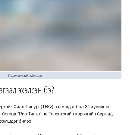
Гэрэл зургийг Mpa.mn
гаад эхэлсэн бэ?
Туркойз Хилл Рисурс(TRQ) эзэмшдэг бол 34 хувийг нь
 бөгөөд "Рио Тинто" нь Торонтогийн хөрөнгийн биржид
эзэмшдэг билээ.