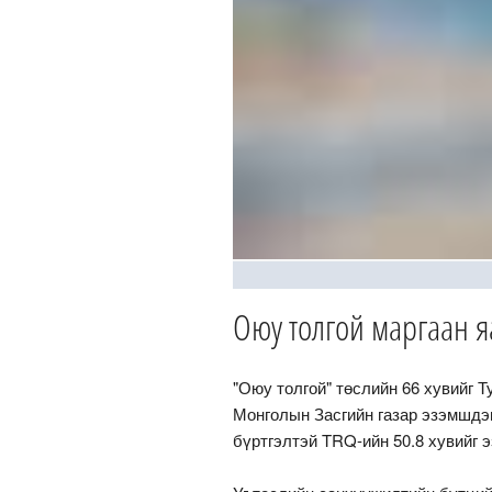
Оюу толгой маргаан яа
"Оюу толгой" төслийн 66 хувийг 
Монголын Засгийн газар эзэмшдэг
бүртгэлтэй TRQ-ийн 50.8 хувийг 