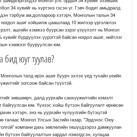
йг шийдвэрлэхдээ Монгол улс ордын 34 хувийг эзэмших
бол 34 хувийг нь хүртэнэ гэсэн үг. Гэвч бодит амьдралд
эдэн тэрбум ам.доллароор хэтэрч, Монголын талын 34
р ногдол ашиг хойшилж цаашлаад 10 жилээр үргэлжлэх
рэлт, ашгийн хэмжээ буурсан зэрэг үзүүлэлт нь Монгол
% хувийг бүрдүүлэх үүрэгтэй байсан ногдол ашиг, нийтлэг
арын хэмжээг бууруулсан юм.
 бид юуг туулав?
, Монголын талд ирэх ашиг буурч эхлэх үед тухайн үеийн
үүжилтийг зогсоож байсан түүхтэй.
лтийг зөвшөөрч, далд уурхайн санхүүжилтийн нэмэлт
-г байгуулсан юм. Үүнээс хойш бүтээн байгуулалт өрнөсөн
дахин хэтэрч, энэ нь уурхайн чулуулгийн бүтэцтэй
гөө талаас Монгол Улсын Засгийн газар, "Эрдэнэс Оюу
 толгой" компани дахь зөвлөлийн гишүүдээрээ дамжуулан
йн бүтээн байгуулалтын зардал нэмэгдсэн, хугацаа