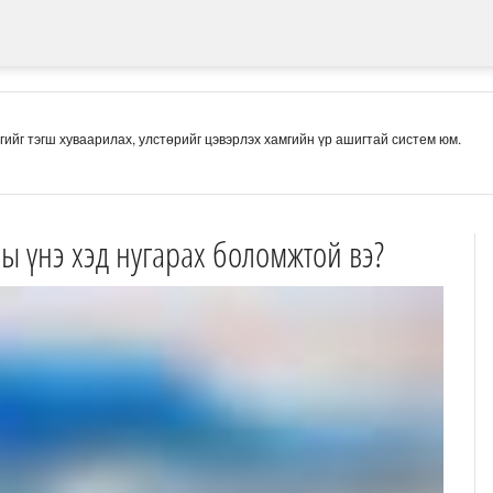
гийг тэгш хуваарилах, улстөрийг цэвэрлэх хамгийн үр ашигтай систем юм.
ы үнэ хэд нугарах боломжтой вэ?