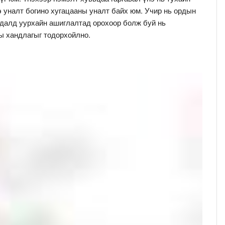
э уналт богино хугацааны уналт байх юм. Учир нь ордын
 далд уурхайн ашиглалтад орохоор болж буй нь
ы хандлагыг тодорхойлно.