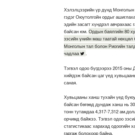
Хэлэлцээрийн үр дүнд Монголын т
гэдэг Оюутолгойн ордыг ашиглахад
эдийн засагт хүндрэл авчрахаас г
байсан юм.
Ордын баялгийн 80 ху
зэсийн үнийн маш таатай нөхцөл 
Монголын тал болон Риогийн талд
чадлаа
.
Тэгвэл одоо бүгдээрээ 2015 оны 
хийгдэж байсан цаг үед хувьцаан
саная.
Хувьцааны ханш тухайн үед буюу
байсан бөгөөд дундаж ханш нь 30
тонн тутамдаа 4,317-7,312 ам.до
орчимд байжээ. Тэгвэл одоо зэсий
статистикаас харахад одоогийн х
гаргаж болохоор байна.