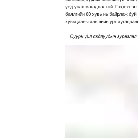
үед унах магадлалтай. Гэхдээ эн
баялгийн 80 хувь нь байрлаж буй
хувьцааны ханшийн урт хугацаан
Суурь үйл явдлуудын зураглал