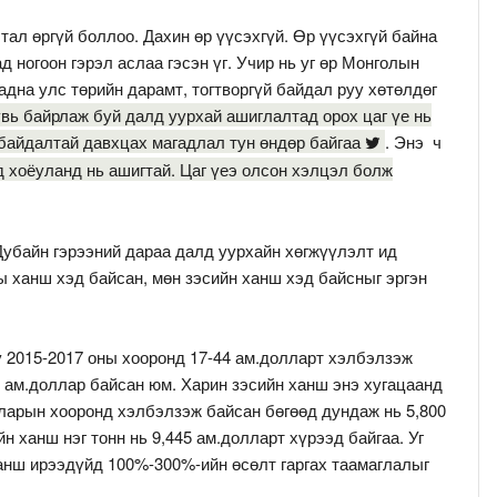
ал өргүй боллоо. Дахин өр үүсэхгүй. Өр үүсэхгүй байна
 ногоон гэрэл аслаа гэсэн үг. Учир нь уг өр Монголын
адна улс төрийн дарамт, тогтворгүй байдал руу хөтөлдөг
вь байрлаж буй далд уурхай ашиглалтад орох цаг үе нь
байдалтай давхцах магадлал тун өндөр байгаа
. Энэ ч
 хоёуланд нь ашигтай. Цаг үеэ олсон хэлцэл болж
Дубайн гэрээний дараа далд уурхайн хөгжүүлэлт ид
ы ханш хэд байсан, мөн зэсийн ханш хэд байсныг эргэн
 2015-2017 оны хооронд 17-44 ам.долларт хэлбэлзэж
 ам.доллар байсан юм. Харин зэсийн ханш энэ хугацаанд
лларын хооронд хэлбэлзэж байсан бөгөөд дундаж нь 5,800
н ханш нэг тонн нь 9,445 ам.долларт хүрээд байгаа. Уг
анш ирээдүйд 100%-300%-ийн өсөлт гаргах таамаглалыг