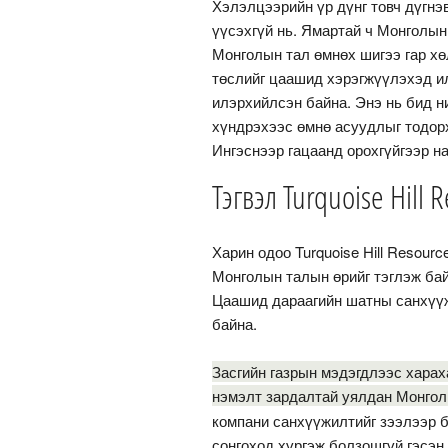
Хэлэлцээрийн үр дүнг товч дүгнэ
үүсэхгүй нь. Ямартай ч Монголы
Монголын тал өмнөх шигээ гар хө
төслийг цаашид хэрэгжүүлэхэд и
илэрхийлсэн байна. Энэ нь бид н
хүндрэхээс өмнө асуудлыг тодорх
Ингэснээр гацаанд орохгүйгээр 
Тэгвэл Turquoise Hill 
Харин одоо Turquoise Hill Resour
Монголын талын өрийг тэглэж бай
Цаашид дараагийн шатны санхүүжи
байна.
Засгийн газрын мэдэгдлээс харах
нэмэлт зардалтай уялдан Монгол
компани санхүүжилтийг зээлээр 
сонгоход хүргэж болзошгүй гэсэн 