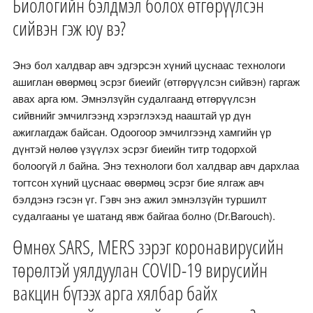
Биологийн бэлдмэл болох өтгөрүүлсэн
сийвэн гэж юу вэ?
Энэ бол халдвар авч эдгэрсэн хүний цуснаас технологи
ашиглан өвөрмөц эсрэг биеийг (өтгөрүүлсэн сийвэн) гаргаж
авах арга юм. Эмнэлзүйн судалгаанд өтгөрүүлсэн
сийвнийг эмчилгээнд хэрэглэхэд нааштай үр дүн
ажиглагдаж байсан. Одоогоор эмчилгээнд хамгийн үр
дүнтэй нөлөө үзүүлэх эсрэг биеийн титр тодорхой
болоогүй л байна. Энэ технологи бол халдвар авч дархлаа
тогтсон хүний цуснаас өвөрмөц эсрэг бие ялгаж авч
бэлдэнэ гэсэн үг. Гэвч энэ ажил эмнэлзүйн туршилт
судалгааны үе шатанд явж байгаа болно (Dr.Barouch).
Өмнөх SARS, MERS зэрэг коронавирусийн
төрөлтэй уялдуулан COVID-19 вирусийн
вакцин бүтээх арга хялбар байх