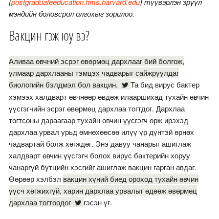
(
postgraduateeducation.hms.harvard.edu
) түүвэрлэн эрүүл
мэндийн боловсрол олгохыг зорилоо.
Вакцин гэж юу вэ?
Аливаа өвчний эсрэг өвөрмөц дархлааг бий болгож,
улмаар дархлааны тэмцэх чадварыг сайжруулдаг
биологийн бэлдмэл бол вакцин.
Та бид вирус бактер
хэмээх халдварт өвчнөөр өвдөж илааршихад тухайн өвчин
үүсгэгчийн эсрэг өвөрмөц дархлаа тогтдог. Дархлаа
тогтсоны дараагаар тухайн өвчин үүсгэгч орж ирэхэд
дархлаа урвал урьд өмнөхөөсөө илүү үр дүнтэй өрнөх
чадвартай болж хөгждөг. Энэ давуу чанарыг ашиглаж
халдварт өвчин үүсгэгч болох вирус бактерийн хоруу
чанаргүй бүтцийн хэсгийг ашиглаж вакцин гарган авдаг.
Өөрөөр хэлбэл
вакцин хүний биед ороход тухайн өвчин
үүсч хөгжихгүй, харин дархлаа урвалыг өдөөж өвөрмөц
дархлаа тогтоодог
гэсэн үг.