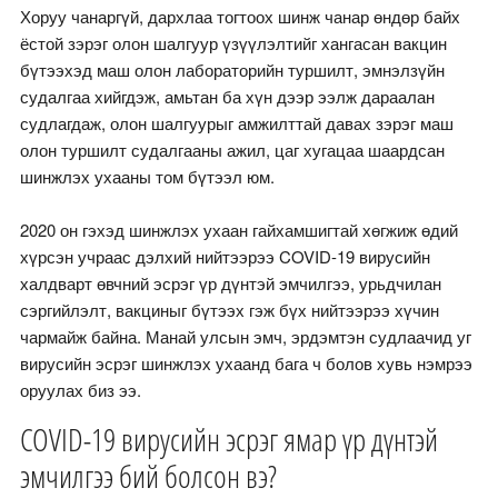
Хоруу чанаргүй, дархлаа тогтоох шинж чанар өндөр байх
ёстой зэрэг олон шалгуур үзүүлэлтийг хангасан вакцин
бүтээхэд маш олон лабораторийн туршилт, эмнэлзүйн
судалгаа хийгдэж, амьтан ба хүн дээр ээлж дараалан
судлагдаж, олон шалгуурыг амжилттай давах зэрэг маш
олон туршилт судалгааны ажил, цаг хугацаа шаардсан
шинжлэх ухааны том бүтээл юм.
2020 он гэхэд шинжлэх ухаан гайхамшигтай хөгжиж өдий
хүрсэн учраас дэлхий нийтээрээ COVID-19 вирусийн
халдварт өвчний эсрэг үр дүнтэй эмчилгээ, урьдчилан
сэргийлэлт, вакциныг бүтээх гэж бүх нийтээрээ хүчин
чармайж байна. Манай улсын эмч, эрдэмтэн судлаачид уг
вирусийн эсрэг шинжлэх ухаанд бага ч болов хувь нэмрээ
оруулах биз ээ.
COVID-19 вирусийн эсрэг ямар үр дүнтэй
эмчилгээ бий болсон вэ?