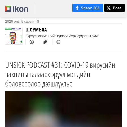
Share
: 262
Post
2020 оны 5 сарын 18
Ц.СУМЪЯА
"Эрүүл хэв маягийг түгээгч, Зүрх судасны эмч"
UNSICK PODCAST #31: COVID-19 вирусийн
вакцины талаарх эрүүл мэндийн
боловсролоо дээшлүүлье