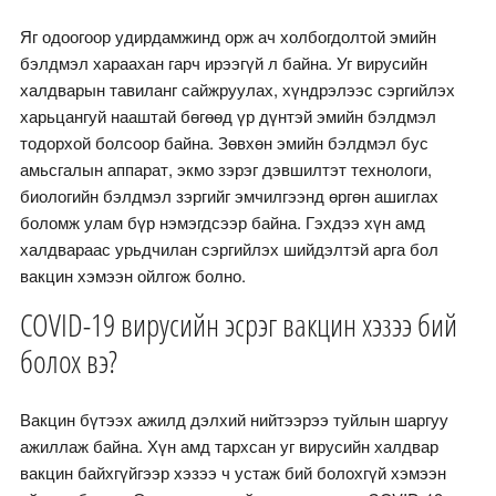
Яг одоогоор удирдамжинд орж ач холбогдолтой эмийн
бэлдмэл хараахан гарч ирээгүй л байна. Уг вирусийн
халдварын тавиланг сайжруулах, хүндрэлээс сэргийлэх
харьцангуй нааштай бөгөөд үр дүнтэй эмийн бэлдмэл
тодорхой болсоор байна. Зөвхөн эмийн бэлдмэл бус
амьсгалын аппарат, экмо зэрэг дэвшилтэт технологи,
биологийн бэлдмэл зэргийг эмчилгээнд өргөн ашиглах
боломж улам бүр нэмэгдсээр байна. Гэхдээ хүн амд
халдвараас урьдчилан сэргийлэх шийдэлтэй арга бол
вакцин хэмээн ойлгож болно.
COVID-19 вирусийн эсрэг вакцин хэзээ бий
болох вэ?
Вакцин бүтээх ажилд дэлхий нийтээрээ туйлын шаргуу
ажиллаж байна. Хүн амд тархсан уг вирусийн халдвар
вакцин байхгүйгээр хэзээ ч устаж бий болохгүй хэмээн