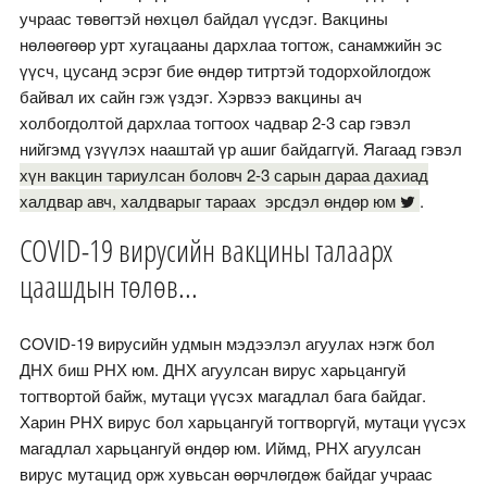
учраас төвөгтэй нөхцөл байдал үүсдэг. Вакцины
нөлөөгөөр урт хугацааны дархлаа тогтож, санамжийн эс
үүсч, цусанд эсрэг бие өндөр титртэй тодорхойлогдож
байвал их сайн гэж үздэг. Хэрвээ вакцины ач
холбогдолтой дархлаа тогтоох чадвар 2-3 сар гэвэл
нийгэмд үзүүлэх нааштай үр ашиг байдаггүй. Яагаад гэвэл
хүн вакцин тариулсан боловч 2-3 сарын дараа дахиад
халдвар авч, халдварыг тараах эрсдэл өндөр юм
.
COVID-19 вирусийн вакцины талаарх
цаашдын төлөв...
COVID-19 вирусийн удмын мэдээлэл агуулах нэгж бол
ДНХ биш РНХ юм. ДНХ агуулсан вирус харьцангуй
тогтвортой байж, мутаци үүсэх магадлал бага байдаг.
Харин РНХ вирус бол харьцангуй тогтворгүй, мутаци үүсэх
магадлал харьцангуй өндөр юм. Иймд, РНХ агуулсан
вирус мутацид орж хувьсан өөрчлөгдөж байдаг учраас