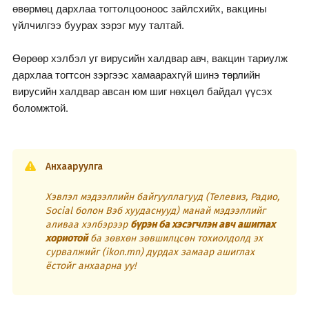
өвөрмөц дархлаа тогтолцооноос зайлсхийх, вакцины
үйлчилгээ буурах зэрэг муу талтай.
Өөрөөр хэлбэл уг вирусийн халдвар авч, вакцин тариулж
дархлаа тогтсон зэргээс хамаарахгүй шинэ төрлийн
вирусийн халдвар авсан юм шиг нөхцөл байдал үүсэх
боломжтой.
Анхааруулга
Хэвлэл мэдээллийн байгууллагууд (Телевиз, Радио,
Social болон Вэб хуудаснууд) манай мэдээллийг
аливаа хэлбэрээр
бүрэн ба хэсэгчлэн авч ашиглах
хориотой
ба зөвхөн зөвшилцсөн тохиолдолд эх
сурвалжийг (ikon.mn) дурдах замаар ашиглах
ёстойг анхаарна уу!