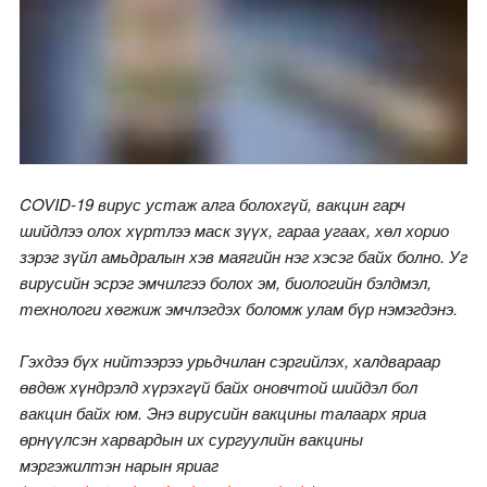
COVID-19 вирус устаж алга болохгүй, вакцин гарч
шийдлээ олох хүртлээ маск зүүх, гараа угаах, хөл хорио
зэрэг зүйл амьдралын хэв маягийн нэг хэсэг байх болно. Уг
вирусийн эсрэг эмчилгээ болох эм, биологийн бэлдмэл,
технологи хөгжиж эмчлэгдэх боломж улам бүр нэмэгдэнэ.
Гэхдээ бүх нийтээрээ урьдчилан сэргийлэх, халдвараар
өвдөж хүндрэлд хүрэхгүй байх оновчтой шийдэл бол
вакцин байх юм. Энэ вирусийн вакцины талаарх яриа
өрнүүлсэн харвардын их сургуулийн вакцины
мэргэжилтэн нарын яриаг