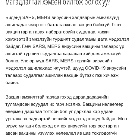
магадлалтай хэмээн ойлгож болох уу?
Бидэнд SARS, MERS вирусийн халдварын эмнэлзүйд
ашигладаг ямар нэг баталгаажсан вакцин байхгүй. Гэвч
вакцин гарган авах лабораторийн судалгаа, жижиг
хэмжээтэй эмнэлзүйн туршилт судалгааны дата мэдээлэл
байдаг. Гэвч SARS, MERS вирусийн вакцины талаарх үр
ашигтай туршилт судалгаа хараахан хийгдэж амжаагүй
болно. Улс орнууд SARS, MERS төрлийн вирусийн
мэдээлэл ашиглахаас илүүтэй, шууд COVID-19 вирусийн
талаарх судалгааг ашиглан вакцин бүтээх гэж хичээж
байна.
Вакцин амжилттай гарлаа гэхэд дараа дараачийн
тулгамдсан асуудал их гарч эхэлнэ. Вакцины нөлөөгөөр
өвөрмөц дархлаа тогтсон бол уг дархлаа хэр удаан
үргэлжлэх чадвартай эсэхийг мэдэхэд хэцүү байдаг. Мөн
вирус мутаци болоход өмнөх вирусийн төрлөөс гарган
авсан вакцины үзүүлэх нөлөөлөл яв цав тохирдоггүй