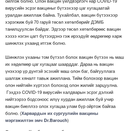
ойлгож болно. Олон вакцин үйлдвэрлэгч нар COVID-19
вирусийн эсрэг вакциныг бүтээхээр цаг хугацаатай
уралдан ажиллаж байна. Тухайлбал, вакцин бүтээхээр
хэрэгжиж буй 70 гаруй төсөл хөтөлбөрийг ДЭМБ
танилцуулсан байдаг. Эдгээр төсөл хөтөлбөрөөс вакцин
хэзээ нэгэн цагт бүтээгдэнэ гэж ирээдүйг өөдрөгөөр харж
шинжлэх ухаанд итгэж болно.
Шинжлэх ухааны том бүтээл болох вакцин бүтээх нь маш
их хөдөлмөр цаг хугацааг шаарддаг. Дараа нь вакцин
үнэхээр үр дүнтэй эсэхийг маш олон баг, байгууллага
шалгаж хяналт тавьж ажиллана. Тийм болохоор вакцин
олон нийтийн хүртээл болоход олон жилийг зарцуулна.
Гэхдээ COVID-19 вирусийн халдварын эсрэг дэлхий
нийтээрээ бодсоноос илүү хурдан ажиллаж буй учир
вакцин биеллээ олох хугацаа улам бүр ойртож байгаа
болно. (
Харвардын их сургуулийн вакцины
мэргэжилтэн эмч Dr.Barouch
)