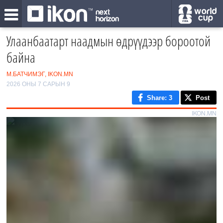
Улаанбаатарт наадмын өдрүүдээр бороотой
байна
М.БАТЧИМЭГ, IKON.MN
2026 ОНЫ 7 САРЫН 9
Share
: 3
Post
IKON.MN