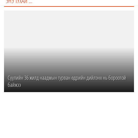
ЭНЭ ТУХАЙ ...
Сүүлийн 36 жилд наадмын гурван өдрийн дийлэнх нь бороотой
байжээ