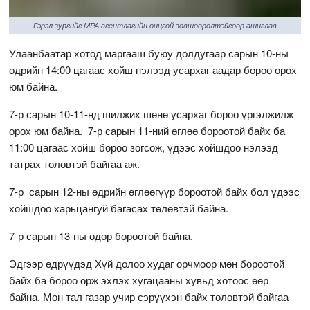
Гэрэл зургийг MPA агентлагийн онцгой зөвшөөрөлтэйгөөр ашиглав
Улаанбаатар хотод маргааш буюу долдугаар сарын 10-ны
өдрийн 14:00 цагаас хойш нэлээд усархаг аадар бороо орох
юм байна.
7-р сарын 10-11-нд шилжих шөнө усархаг бороо үргэлжилж
орох юм байна. 7-р сарын 11-ний өглөө бороотой байх ба
11:00 цагаас хойш бороо зогсож, үдээс хойшдоо нэлээд
татрах төлөвтэй байгаа аж.
7-р сарын 12-ны өдрийн өглөөгүүр бороотой байх бол үдээс
хойшдоо харьцангуй багасах төлөвтэй байна.
7-р сарын 13-ны өдөр бороотой байна.
Эдгээр өдрүүдэд Хүй долоо худаг орчмоор мөн бороотой
байх ба бороо орж эхлэх хугацааны хувьд хотоос өөр
байна. Мөн тал газар учир сэрүүхэн байх төлөвтэй байгаа