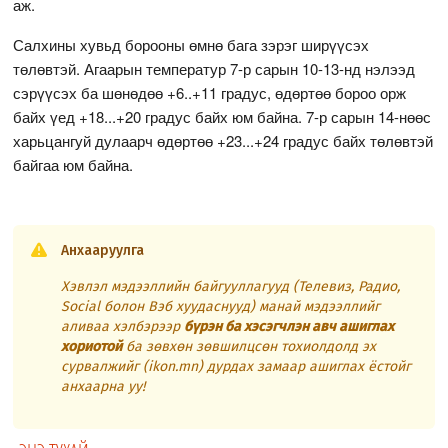
аж.
Салхины хувьд борооны өмнө бага зэрэг ширүүсэх
төлөвтэй. Агаарын температур 7-р сарын 10-13-нд нэлээд
сэрүүсэх ба шөнөдөө +6..+11 градус, өдөртөө бороо орж
байх үед +18...+20 градус байх юм байна. 7-р сарын 14-нөөс
харьцангуй дулаарч өдөртөө +23...+24 градус байх төлөвтэй
байгаа юм байна.
Анхааруулга
Хэвлэл мэдээллийн байгууллагууд (Телевиз, Радио,
Social болон Вэб хуудаснууд) манай мэдээллийг
аливаа хэлбэрээр
бүрэн ба хэсэгчлэн авч ашиглах
хориотой
ба зөвхөн зөвшилцсөн тохиолдолд эх
сурвалжийг (ikon.mn) дурдах замаар ашиглах ёстойг
анхаарна уу!