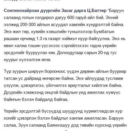
Сонгинохайрхан дүүргийн Засаг дарга Ц.Баттөр
“Баруун
салаанд голын голдирол дагуу 600 гаруй айл бий. Эхний
ээлжид 200-300 айлын асуудал хамгийн хүндрэлтэй байна.
Энэ жил төр, хувийн хэвшлийн түншлэлээр Бумбатын
рашаан орчимд 1.3 га газарт хиймэл нуур байгуулна. Энэ нь
өвөл халиа тошин үүсэхээс сэргийлэхээс гадна үерийн
эрсдэлийг бууруулах юм. Долоодугаар сарын 20-нд тус
нуурыг хүлээлгэж өгнө.
Түр зуурын ширүүн борооноос үүдэн дөрвөн айлын бууриар
татсан ус дайраад өнгөрсөн байна. Энэ айлуудад тусламж
үзүүлж, цэвэрлэгээ, үйлчилгээ ариутгалыг хийлгэж байна.
Дүүргийн хэмжээнд онцгой байдлын үед ажиллах хүмүүс
байнгын бэлэн байдалд байгаа.
Үерийн эрсдэлтэй бүсүүдэд шуудуунд хуримтлагдсан хур
хогийг цэвэрлэн бэлэн байдлыг хангаж ажилласан. Баруун
салаа, Зүүн салаанд Баянхошуу дэд төвийн хүрээнд үерийн