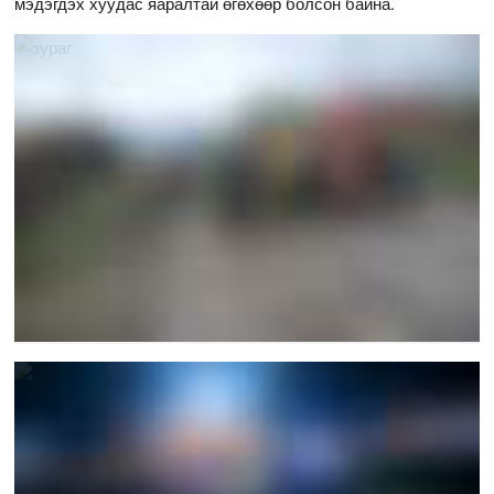
мэдэгдэх хуудас яаралтай өгөхөөр болсон байна.