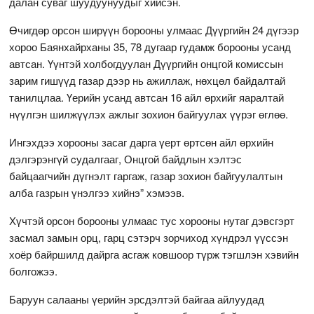
далан суваг шуудуунуудыг хийсэн.
Өчигдөр орсон ширүүн борооны улмаас Дүүргийн 24 дүгээр
хороо Баянхайрханы 35, 78 дугаар гудамж борооны усанд
автсан. Үүнтэй холбогдуулан Дүүргийн онцгой комиссын
зарим гишүүд газар дээр нь ажиллаж, нөхцөл байдалтай
танилцлаа. Үерийн усанд автсан 16 айл өрхийг яаралтай
нүүлгэн шилжүүлэх ажлыг зохион байгуулах үүрэг өглөө.
Ингэхдээ хорооны засаг дарга үерт өртсөн айл өрхийн
дэлгэрэнгүй cудалгааг, Онцгой байдлын хэлтэс
байцаагчийн дүгнэлт гаргаж, газар зохион байгуулалтын
алба газрын үнэлгээ хийнэ” хэмээв.
Хүчтэй орсон борооны улмаас тус хорооны нутаг дэвсгэрт
засмал замын орц, гарц сэтэрч зорчиход хүндрэл үүссэн
хоёр байршилд дайрга асгаж ковшоор түрж тэгшлэн хэвийн
болгожээ.
Баруун салааны үерийн эрсдэлтэй байгаа айлуудад