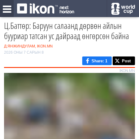
Ц.Баттөр: Баруун салаанд дөрвөн айлын
бууриар татсан ус дайраад өнгөрсөн байна
Д.ЯНЖИНДУЛАМ, IKON.MN
2026 ОНЫ 7 САРЫН 8
Share
: 1
Post
IKON.MN