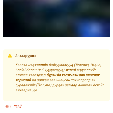
Анхааруулга
Хэвлэл мэдээллийн байгууллагууд (Телевиз, Радио,
Social болон Вэб хуудаснууд) манай мэдээллийг
аливаа хэлбэрээр
бүрэн ба хэсэгчлэн авч ашиглах
хориотой
ба зөвхөн зөвшилцсөн тохиолдолд эх
сурвалжийг (ikon.mn) дурдах замаар ашиглах ёстойг
анхаарна уу!
ЭНЭ ТУХАЙ ...