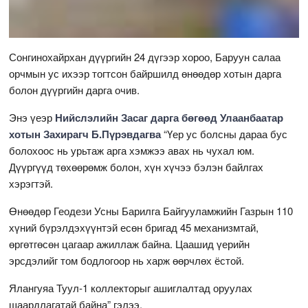
Сонгинохайрхан дүүргийн 24 дүгээр хороо, Баруун салаа
орчмын ус ихээр тогтсон байршилд өнөөдөр хотын дарга
болон дүүргийн дарга очив.
Энэ үеэр
Нийслэлийн Засаг дарга бөгөөд Улаанбаатар
хотын Захирагч Б.Пүрэвдагва
“Үер ус болсны дараа бус
болохоос нь урьтаж арга хэмжээ авах нь чухал юм.
Дүүргүүд төхөөрөмж болон, хүн хүчээ бэлэн байлгах
хэрэгтэй.
Өнөөдөр Геодези Усны Барилга Байгууламжийн Газрын 110
хүний бүрэлдэхүүнтэй есөн бригад 45 механизмтай,
өргөтгөсөн цагаар ажиллаж байна. Цаашид үерийн
эрсдэлийг том бодлогоор нь харж өөрчлөх ёстой.
Ялангуяа Туул-1 коллекторыг ашиглалтад оруулах
шаардлагатай байна” гэлээ.