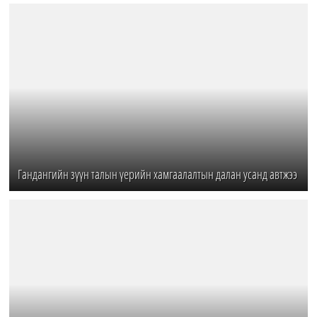
Гандангийн зүүн талын үерийн хамгаалалтын далан усанд автжээ