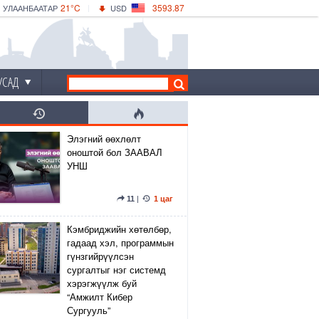
21°C
3593.87
УЛААНБААТАР
USD
|
26°C
ДАРХАН
532.66
CNY
23°C
ЭРДЭНЭТ
4141.04
EUR
УСАД
Элэгний өөхлөлт
оноштой бол ЗААВАЛ
УНШ
11
|
1 цаг
Кэмбриджийн хөтөлбөр,
гадаад хэл, программын
гүнзгийрүүлсэн
сургалтыг нэг системд
хэрэгжүүлж буй
“Амжилт Кибер
Сургууль”