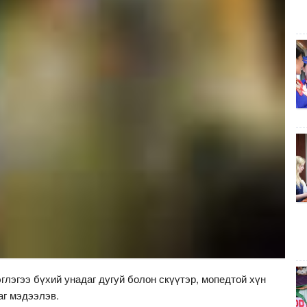
глэгээ бүхий унадаг дугуй болон скүүтэр, мопедтой хүн
аг мэдээлэв.