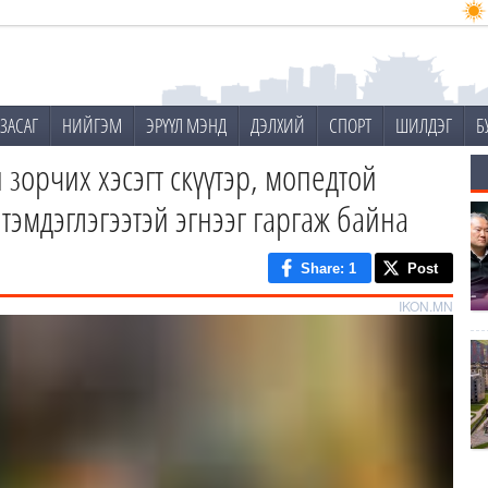
ЗАСАГ
НИЙГЭМ
ЭРҮҮЛ МЭНД
ДЭЛХИЙ
СПОРТ
ШИЛДЭГ
Б
 зорчих хэсэгт скүүтэр, мопедтой
 тэмдэглэгээтэй эгнээг гаргаж байна
Share
: 1
Post
IKON.MN