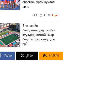
еврогийн урамшуулал
авна
2
|
1
|
4 цаг
Бизнесийн
байгууллагууд гэр бүл,
хүүхдэд ээлтэй ямар
бодлого хэрэгжүүлдэг
вэ?
4
|
1
|
4 цаг
ТААЛАХ
ДАГАХ
ХОЛБОХ
Сэтгүүлч Р.Эмүжин:
Талын Монголтой
хамтдаа хүчтэй л гэж
байна даа
360
|
4 цаг
Амралтын өдрүүдэд
Энхтайвны гүүрний
баруун, зүүн талын