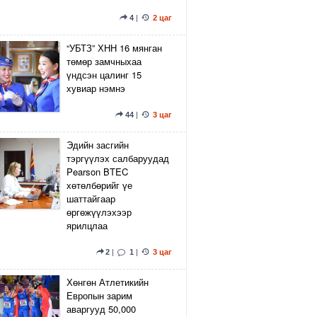
4
|
2 цаг
“УБТЗ” ХНН 16 мянган
төмөр замчныхаа
үндсэн цалинг 15
хувиар нэмнэ
44
|
3 цаг
Эдийн засгийн
тэргүүлэх салбаруудад
Pearson BTEC
хөтөлбөрийг үе
шаттайгаар
өргөжүүлэхээр
ярилцлаа
2
|
1
|
3 цаг
Хөнгөн Атлетикийн
Европын зарим
аваргууд 50,000