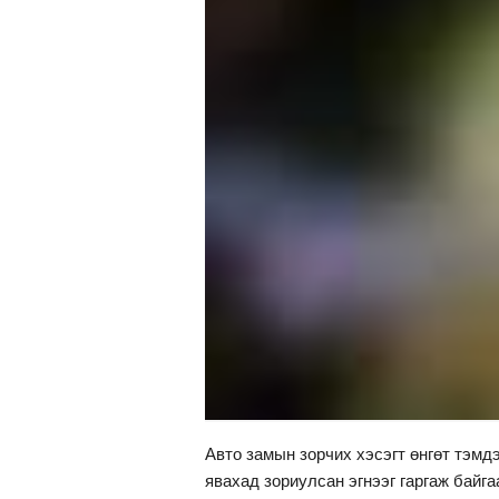
Авто замын зорчих хэсэгт өнгөт тэмдэ
явахад зориулсан эгнээг гаргаж байга