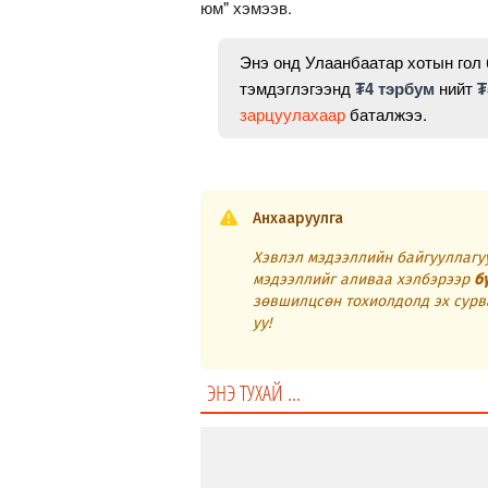
юм" хэмээв.
Энэ онд Улаанбаатар хотын гол
тэмдэглэгээнд
₮4 тэрбум
нийт
₮
зарцуулахаар
баталжээ.
Анхааруулга
Хэвлэл мэдээллийн байгууллагуу
мэдээллийг аливаа хэлбэрээр
б
зөвшилцсөн тохиолдолд эх сурв
уу!
ЭНЭ ТУХАЙ ...