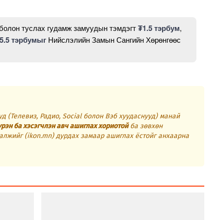
 болон туслах гудамж замуудын тэмдэгт
₮1.5 тэрбум
,
5.5
тэрбумыг
Нийслэлийн Замын Сангийн Хөрөнгөөс
д (Телевиз, Радио, Social болон Вэб хуудаснууд) манай
үрэн ба хэсэгчлэн авч ашиглах хориотой
ба зөвхөн
алжийг (ikon.mn) дурдах замаар ашиглах ёстойг анхаарна