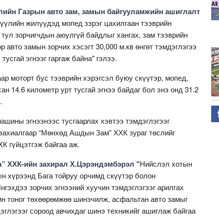
ийн Газрын авто зам, замын байгууламжийн ашиглалт
үүлийн жилүүдэд мопед зэрэг цахилгаан тээврийн
 тул зорчигчдын аюулгүй байдлыг хангах, зам тээврийн
 авто замын зорчих хэсэгт 30,000 м.кв өнгөт тэмдэглэгээ
тусгай эгнээг гаргаж байна" гэлээ.
ар моторт бус тээврийн хэрэгсэл буюу скүүтэр, мопед,
ан 14.6 километр урт тусгай эгнээ байдаг бол энэ онд 31.2
.
машины эгнээнээс тусгаарлах хэвтээ тэмдэглэгээг
захиалгаар “Мөнхөд Ашдын Зам” ХХК зураг төслийг
ХК гүйцэтгэж байгаа аж.
а” ХХК-ийн захирал Х.Цэрэндэмбэрэл "
Нийслэл хотын
н хүрээнд Бага тойруу орчимд скүүтэр болон
нгэхдээ зорчих эгнээний хуучин тэмдэглэгээг арилгах
ин тоног төхөөрөмжөө шинэчилж, асфальтан авто замыг
эглэгээг сороод авчихдаг шинэ техникийг ашиглаж байгаа