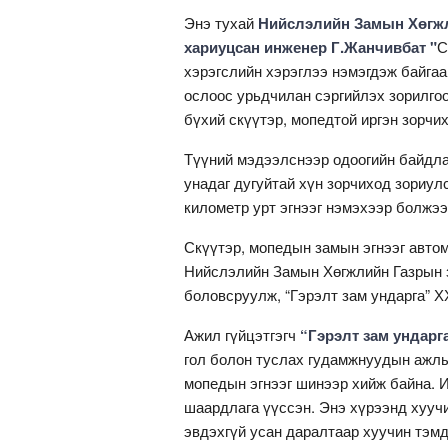
Энэ тухай
Нийслэлийн Замын Хөгжл
хариуцсан инженер Г.Жанчивбат "
С
хэрэгслийн хэрэглээ нэмэгдэж байгаа
ослоос урьдчилан сэргийлэх зорилгоор
бүхий скүүтэр, мопедтой иргэн зорчих 
Түүний мэдээлснээр одоогийн байдла
унадаг дугуйтай хүн зорчиход зориулс
километр урт эгнээг нэмэхээр болжээ
Скүүтэр, мопедын замын эгнээг авто
Нийслэлийн Замын Хөгжлийн Газрын 
боловсруулж, “Гэрэлт зам ундарга” Х
Ажил гүйцэтгэгч
“Гэрэлт зам ундарг
гол болон туслах гудамжнуудын ажлы
мопедын эгнээг шинээр хийж байна. И
шаардлага үүссэн. Энэ хүрээнд хууч
эвдэхгүй усан даралтаар хуучин тэмд