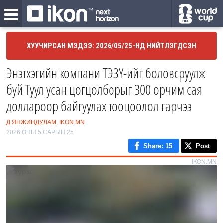
ХУУЧИРСАН МЭДЭЭ: 2026/05/25-НД НИЙТЛЭГДСЭН
Энэтхэгийн компани ТЭЗҮ-ийг боловсруулж
буй Туул усан цогцолборыг 300 орчим сая
доллароор байгуулах тооцоолол гарчээ
Д.ЯНЖИНДУЛАМ, IKON.MN
2026 ОНЫ 5 САРЫН 25
Share
: 15
Post
IKON.MN