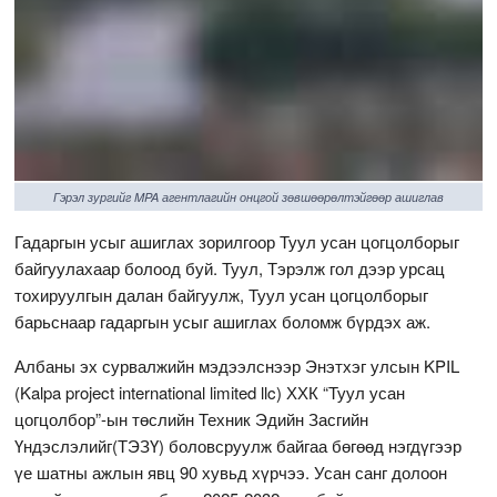
Гэрэл зургийг MPA агентлагийн онцгой зөвшөөрөлтэйгөөр ашиглав
Гадаргын усыг ашиглах зорилгоор Туул усан цогцолборыг
байгуулахаар болоод буй. Туул, Тэрэлж гол дээр урсац
тохируулгын далан байгуулж, Туул усан цогцолборыг
барьснаар гадаргын усыг ашиглах боломж бүрдэх аж.
Албаны эх сурвалжийн мэдээлснээр Энэтхэг улсын KPIL
(Kalpa project international limited llc) ХХК “Туул усан
цогцолбор”-ын төслийн Техник Эдийн Засгийн
Үндэслэлийг(ТЭЗҮ) боловсруулж байгаа бөгөөд нэгдүгээр
үе шатны ажлын явц 90 хувьд хүрчээ. Усан санг долоон