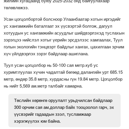
жилийн хугацаанд буюу 2025-2032 онд байгуулахаар
төлөвлөжээ.
Усан цогцолбортой болсноор Улаанбаатар хотын иргэдийг
ус хангамжийн баталгаат эх үүсвэртэй болгож, дагуул
хотуудын ус хангамжийн асуудлыг шийдвэрлэхэд туслахын
зэрэгцээ нийслэл хотыг үерийн эрсдэлээс хамгаалах, Туул
голын экологийн тэнцвэрт байдлыг хангах, цахилгаан эрчим
хүч үйлдвэрлэх зэрэг байдлаар ашиглана.
Туул усан цогцолбор нь 50-100 сая метр.куб ус
хуримтлуулах хүчин чадалтай бөгөөд далангийн урт 685.15
метр, өндөр 35.8 метр, хурдасны гүн 19.84 метр. Цогцолбор
нь нийт 5,569 ам.метр талбайг хамарна.
Төслийн хөрөнгө оруулалт урьдчилсан байдлаар
300 орчим сая ам.доллар байх тооцоолол гарч, эх
үүсвэрийг гадаадын зээл, тусламжаар
хэрэгжүүлэх юм байна.