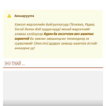
Анхааруулга
Хэвлэл мэдээллийн байгууллагууд (Телевиз, Радио,
Social болон Вэб хуудаснууд) манай мэдээллийг
аливаа хэлбэрээр
бүрэн ба хэсэгчлэн авч ашиглах
хориотой
ба зөвхөн зөвшилцсөн тохиолдолд эх
сурвалжийг (ikon.mn) дурдах замаар ашиглах ёстойг
анхаарна уу!
ЭНЭ ТУХАЙ ...