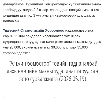
дугаарлажээ. Тухайлбал Төв цэнгэлдэх хүрээлэнгийн өмнөх
талбайд уутандаа 2-3кг-аар савлагдсан нөөцийн махыг нэг
худалдан авагчид 3 уут хүртэл хэмжээгээр худалдаалж
байгаа аж.
Үндэсний Статистикийн Хорооноос
мэдээлснээр энэ
сарын 11-ний байдлаар Улаанбаатар хотын зах,
худалдааны төвүүдэд нэг килограмм хонины махны дундаж
үнэ 26,000, үхрийн ястай мах 30,000, цул мах 35,000
төгрөгийг давжээ.
“Алтжин бөмбөгөр” төвийн гадна талбай
дахь нөөцийн махны худалдааг харуулсан
фото сурвалжилга (2026.05.19)