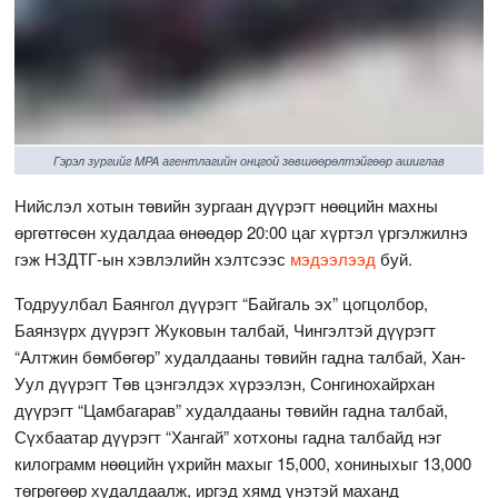
Гэрэл зургийг MPA агентлагийн онцгой зөвшөөрөлтэйгөөр ашиглав
Нийслэл хотын төвийн зургаан дүүрэгт нөөцийн махны
өргөтгөсөн худалдаа өнөөдөр 20:00 цаг хүртэл үргэлжилнэ
гэж НЗДТГ-ын хэвлэлийн хэлтсээс
мэдээлээд
буй.
Тодруулбал Баянгол дүүрэгт “Байгаль эх” цогцолбор,
Баянзүрх дүүрэгт Жуковын талбай, Чингэлтэй дүүрэгт
“Алтжин бөмбөгөр” худалдааны төвийн гадна талбай, Хан-
Уул дүүрэгт Төв цэнгэлдэх хүрээлэн, Сонгинохайрхан
дүүрэгт “Цамбагарав” худалдааны төвийн гадна талбай,
Сүхбаатар дүүрэгт “Хангай” хотхоны гадна талбайд нэг
килограмм нөөцийн үхрийн махыг 15,000, хониныхыг 13,000
төгрөгөөр худалдаалж, иргэд хямд үнэтэй маханд