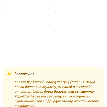
Анхааруулга
Хэвлэл мэдээллийн байгууллагууд (Телевиз, Радио,
Social болон Вэб хуудаснууд) манай мэдээллийг
аливаа хэлбэрээр
бүрэн ба хэсэгчлэн авч ашиглах
хориотой
ба зөвхөн зөвшилцсөн тохиолдолд эх
сурвалжийг (ikon.mn) дурдах замаар ашиглах ёстойг
анхаарна уу!