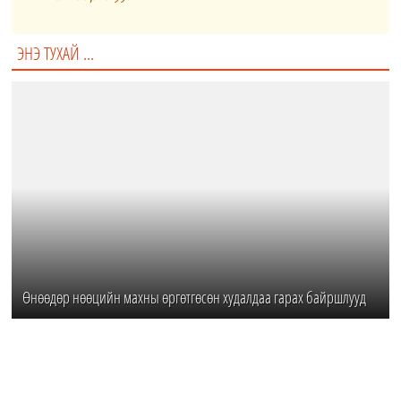
ЭНЭ ТУХАЙ ...
Өнөөдөр нөөцийн махны өргөтгөсөн худалдаа гарах байршлууд