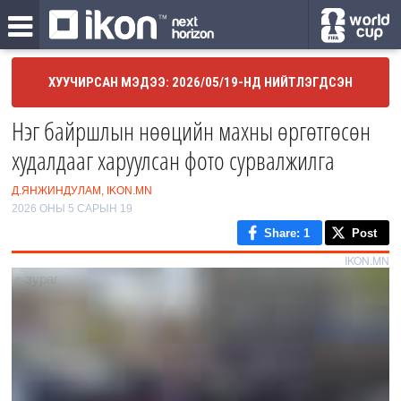
ХУУЧИРСАН МЭДЭЭ: 2026/05/19-НД НИЙТЛЭГДСЭН
Нэг байршлын нөөцийн махны өргөтгөсөн
худалдааг харуулсан фото сурвалжилга
Д.ЯНЖИНДУЛАМ, IKON.MN
2026 ОНЫ 5 САРЫН 19
Share
: 1
Post
IKON.MN