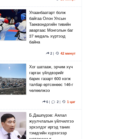
Улаанбаатарт болж
байгаа Олон Улсын
Таеквондогийн тивийн
аваргаас Монголын баг
37 медаль хүртээд
байна
2
|
42 минут
Хог шатааж, эрчим хүч
гаргах үйлдвэрийг
барих газарт 600 нэгж
талбар өртсөнөөс 146-г
чөлөөлжээ
6
|
2
|
1 цаг
Б.Дашпүрэв: Аялал
жуулчлалын үйлчилгээ
эрхэлдэг иргэд таних
тэмдгийн хүрээгээр
шатахууныг