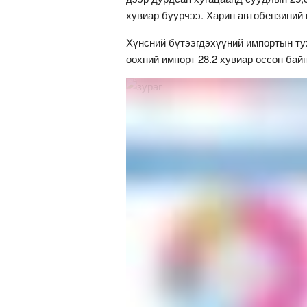
хувиар буурчээ. Харин автобензиний 
Хүнсний бүтээгдэхүүний импортын тух
өөхний импорт 28.2 хувиар өссөн байн