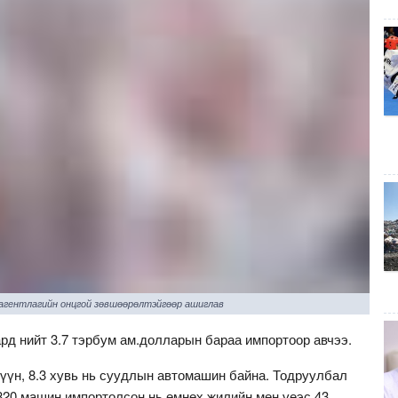
 агентлагийн онцгой зөвшөөрөлтэйгөөр ашиглав
рд нийт 3.7 тэрбум ам.долларын бараа импортоор авчээ.
хүүн, 8.3 хувь нь суудлын автомашин байна. Тодруулбал
820 машин импортолсон нь өмнөх жилийн мөн үеэс 43