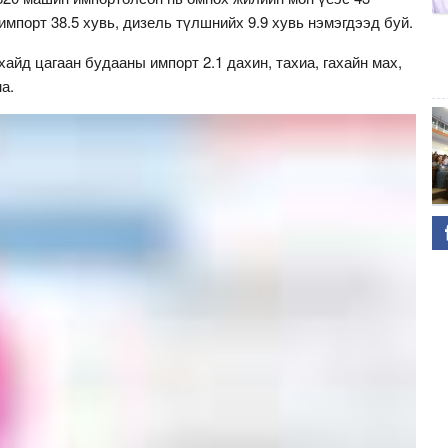
импорт 38.5 хувь, дизель түлшнийх 9.9 хувь нэмэгдээд буй.
айд цагаан будааны импорт 2.1 дахин, тахиа, гахайн мах,
а.