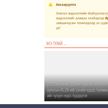
Анхааруулга
Хэвлэл мэдээллийн байгууллагуу
мэдээллийг аливаа хэлбэрээр
б
зөвшилцсөн тохиолдолд эх сурв
уу!
ЭНЭ ТУХАЙ ...
2026 оны эхний дөрвөн сард экспортын 
орлогын 45.2%-ийг зэсийн хүдэр, баяжма
ийг чулуун нүүрс бүрдүүлэв