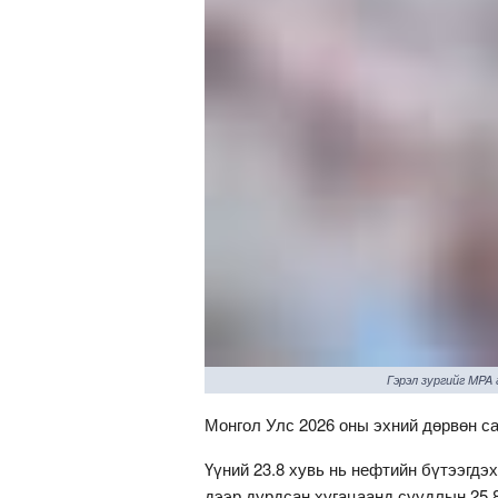
Гэрэл зургийг MPA
Монгол Улс 2026 оны эхний дөрвөн са
Үүний 23.8 хувь нь нефтийн бүтээгдэ
дээр дурдсан хугацаанд суудлын 25,