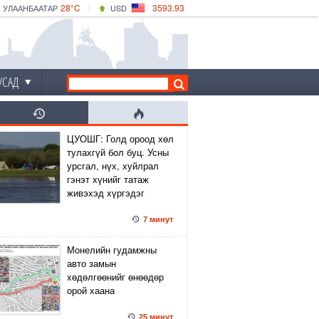
28°C
3593.93
УЛААНБААТАР
USD
|
33°C
ДАРХАН
532.39
CNY
29°C
ЭРДЭНЭТ
4149.01
EUR
УСАД
ЦУОШГ: Голд ороод хөл
тулахгүй бол буц. Усны
урсгал, нүх, хуйлрал
гэнэт хүнийг татаж
живэхэд хүргэдэг
7 минут
Монелийн гудамжны
авто замын
хөдөлгөөнийг өнөөдөр
орой хаана
25 минут