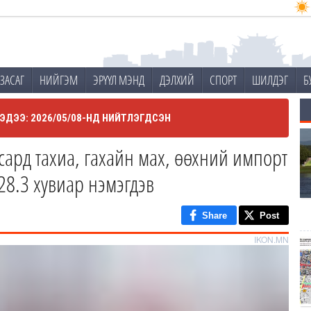
ЗАСАГ
НИЙГЭМ
ЭРҮҮЛ МЭНД
ДЭЛХИЙ
СПОРТ
ШИЛДЭГ
Б
ЭДЭЭ: 2026/05/08-НД НИЙТЛЭГДСЭН
сард тахиа, гахайн мах, өөхний импорт
28.3 хувиар нэмэгдэв
Share
Post
IKON.MN