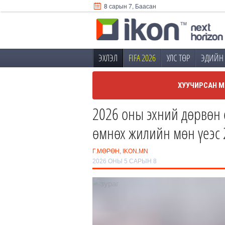
8 сарын 7, Баасан
ЭХЛЭЛ
FIFA 2026
УЛС ТӨР
ЭДИЙН 
ХУУЧИРСАН М
2026 оны эхний дөрвөн 
өмнөх жилийн мөн үеэс 
Г.МӨРӨН, IKON.MN
2026 ОНЫ 5 САРЫН 8