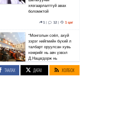
хязгаарлалтгүй авах
боломжтой
1
|
12
|
1 цаг
"Монголын соёл, ахуй
зэрэг нийгмийн бүхий л
талбарт оруулсан хувь
нэмрийг нь авч үзвэл
Д.Нацагдорж нь
ШИНЭЧЛЭГЧ байсан"
ТААЛАХ
ДАГАХ
ХОЛБОХ
4
|
1 цаг
Бэрс Финанс ББСБ
анхны гадаад хөрөнгө
оруулалтаа “Global
Gender-Smart Fund”-аас
татлаа
2 цаг
"Зарим иргэн машины