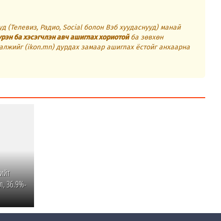
д (Телевиз, Радио, Social болон Вэб хуудаснууд) манай
үрэн ба хэсэгчлэн авч ашиглах хориотой
ба зөвхөн
алжийг (ikon.mn) дурдах замаар ашиглах ёстойг анхаарна
нийт
л, 36.9%-