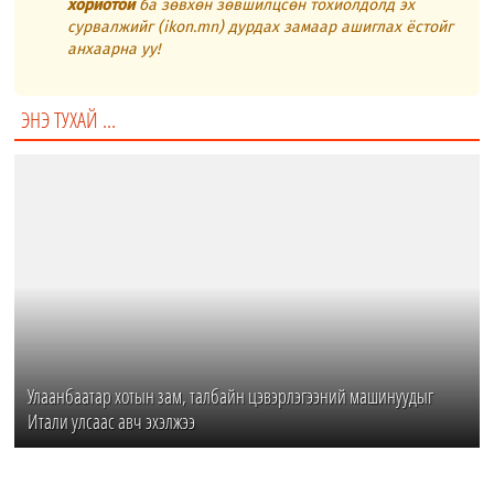
хориотой
ба зөвхөн зөвшилцсөн тохиолдолд эх
сурвалжийг (ikon.mn) дурдах замаар ашиглах ёстойг
анхаарна уу!
ЭНЭ ТУХАЙ ...
Улаанбаатар хотын зам, талбайн цэвэрлэгээний машинуудыг
Итали улсаас авч эхэлжээ