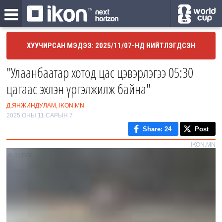
ХУУЧИРСАН МЭДЭЭ: 2025/11/07-НД НИЙТЛЭГДСЭН
"Улаанбаатар хотод цас цэвэрлэгээ 05:30
цагаас эхлэн үргэлжилж байна"
Д.ЯНЖИНДУЛАМ, IKON.MN
2025 ОНЫ 11 САРЫН 7
Share
: 24
Post
IKON.MN