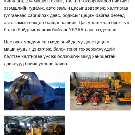
үйлчлэгч, 234 машин техник, 130 гар төхөөрөмжөөр нийтийн
эзэмшлийн гудамж, авто замын цасыг цэвэрлэж, халтиргаа
гулгаанаас сэргийлэх давс, бодисыг цацаж байгаа бөгөөд
авто замын нөхцөл байдал хэвийн. Цас үргэлжлэн орох тул
бэлэн байдлыг хангаж байгааг УБЗАА-наас мэдээлэв.
Цас орох урьдчилсан мэдээний дагуу давс цацагч
машинуудыг цэнэглэж, багаж тоног төхөөрөмжүүдийг
бэлтгэн халтиргаа үүсэж болзошгүй замд хайрцагтай
давснууд байршуулсан байна.