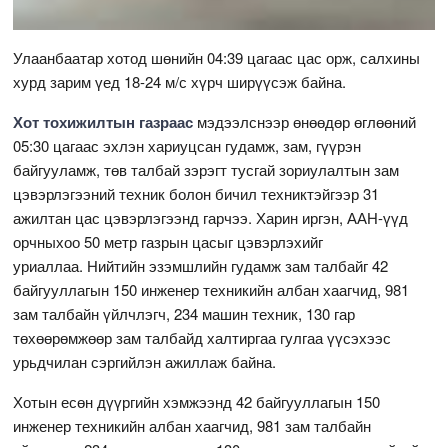
Улаанбаатар хотод шөнийн 04:39 цагаас цас орж, салхины
хурд зарим үед 18-24 м/с хүрч ширүүсэж байна.
Хот тохижилтын газраас
мэдээлснээр өнөөдөр өглөөний
05:30 цагаас эхлэн хариуцсан гудамж, зам, гүүрэн
байгууламж, төв талбай зэрэгт тусгай зориулалтын зам
цэвэрлэгээний техник болон бичил техниктэйгээр 31
ажилтан цас цэвэрлэгээнд гарчээ. Харин иргэн, ААН-үүд
орчныхоо 50 метр газрын цасыг цэвэрлэхийг
уриаллаа. Нийтийн эзэмшлийн гудамж зам талбайг 42
байгууллагын 150 инженер техникийн албан хаагчид, 981
зам талбайн үйлчлэгч, 234 машин техник, 130 гар
төхөөрөмжөөр зам талбайд халтиргаа гулгаа үүсэхээс
урьдчилан сэргийлэн ажиллаж байна.
Хотын есөн дүүргийн хэмжээнд 42 байгууллагын 150
инженер техникийн албан хаагчид, 981 зам талбайн