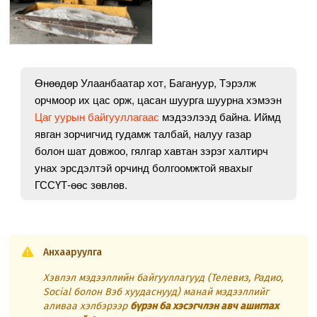
Өнөөдөр Улаанбаатар хот, Багануур, Тэрэлж
орчмоор их цас орж, цасан шуурга шуурна хэмээн
Цаг уурын байгууллагаас
мэдээлээд байна. Иймд
явган зорчигчид гудамж талбай, налуу газар
болон шат довжоо, гялгар хавтан зэрэг халтирч
унах эрсдэлтэй орчинд болгоомжтой явахыг
ГССҮТ-өөс зөвлөв.
Анхааруулга
Хэвлэл мэдээллийн байгууллагууд (Телевиз, Радио,
Social болон Вэб хуудаснууд) манай мэдээллийг
аливаа хэлбэрээр
бүрэн ба хэсэгчлэн авч ашиглах