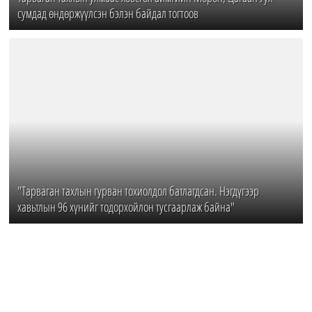
сумдад өндөржүүлсэн бэлэн байдал тогтоов
"Тарваган тахлын гурван тохиолдол батлагдсан. Нэгдүгээр
хавьтлын 96 хүнийг тодорхойлон тусгаарлаж байна"