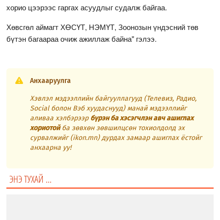
хорио цээрээс гаргах асуудлыг судалж байгаа.
Хөвсгөл аймагт ХӨСҮТ, НЭМҮТ, Зоонозын үндэсний төв
бүтэн багаараа очиж ажиллаж байна" гэлээ.
Анхааруулга
Хэвлэл мэдээллийн байгууллагууд (Телевиз, Радио,
Social болон Вэб хуудаснууд) манай мэдээллийг
аливаа хэлбэрээр
бүрэн ба хэсэгчлэн авч ашиглах
хориотой
ба зөвхөн зөвшилцсөн тохиолдолд эх
сурвалжийг (ikon.mn) дурдах замаар ашиглах ёстойг
анхаарна уу!
ЭНЭ ТУХАЙ ...