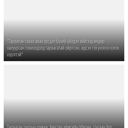
"Тарваган тахал авах эрсдэл бүхий үйлдэл хийгээд өндөр
халуурсан тохиолдолд тарвагатай ойртсон, идсэн гэх үнэнээ хэлэх
хэрэгтэй"
Тарваган тахлын улмаас Хөвсгөл аймгийн Мөрөн, Цагаан Уул