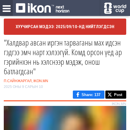
ХУУЧИРСАН МЭДЭЭ: 2025/09/10-НД НИЙТЛЭГДСЭН
"Халдвар авсан иргэн тарваганы мах идсэн
гэдгээ эмч нарт хэлээгүй. Комд орсон үед ар
гэрийнхэн нь хэлснээр мэдэж, онош
батлагдсан"
П.САЙНЖАРГАЛ, IKON.MN
2025 ОНЫ 9 САРЫН 10
Share
: 137
Post
IKON.MN