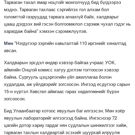
Тарваган тахал ямар ноцтойг монголчууд бид бүгдээрээ
мэднэ. Тарваган тахлаас сэргийлэх гол алхам бол
голомттой газруудад тарвага агнахгүй байх, халдварыг
цааш дэгдээх вий гэсэн болгоомжлол сэрэмж чухал гэдэг нь
харагдаж байна" хэмээн сэрэмжлүүлэв.
Мөн
"Нэгдүгээр зэргийн хавьталтай 110 иргэнийг хяналтад
авсан.
Халдварын эрсдэл өндөр хэвээр байгаа учраас УОК,
аймгийн Онцгой комисс хатуу дэглэм тогтоосон хэвээр
байна. Сургууль цэцэрлэгийн үйл ажиллагаа болон
худалдаа, аж үйлдвэрийг зогсоосон. Ингээд есдүгээр сарын
15-н хүртэл Хөвсгөл аймгаас гарах хөдөлгөөнийг бүрэн
зогсоосон.
Бид Улаанбаатар хотоос явуулын баг илгээсэн. Мөн хоёр
явуулын лабораторийг илгээгээд байна. Ингэснээр 72
цагийн дотор хариу гардаг нян судлалын шинжилгээг хийж,
тарваган тахлын халдвартай эсэхийг шуурхай илрүүлж