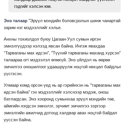
гэдгийг хэлсэн юм.
Энэ талаар
"Эрүүл мэндийн боловсролын шинж чанартай
зарим нэг мэдээллийг хэлье.
Анхны тохиолдол буюу Цагаан-Уул сумын иргэн
эмнэлгүүдээр нэлээд явсан байна. Ингэж явахдаа
“Тарваганы мах идсэн", "Түүхий тарваганы маханд хүрсэн"
талаараа огт мэдээлэл өгөөгүй. Энэ үйлдэл нь өөрөө
эмчилгээ оношилгоог удаашруулж ноцтой нөхцөл байдлыг
үүсгэсэн.
Улмаар комд орсон үед нь ар гэрийнхэн нь "тарваганы мах
идсэн байна" гэх мэдээллийг хэлснээр мэдэж, онош
батлагдсан. Энэ хооронд сумынхаа эрүүл мэндийн төв,
аймгийн нэгдсэн эмнэлэг, эрчимт эмчилгээ зэргээр
эмнэлгийн ажилчид дотоод халдвар авах ноцтой байдал
үүссэн байна.