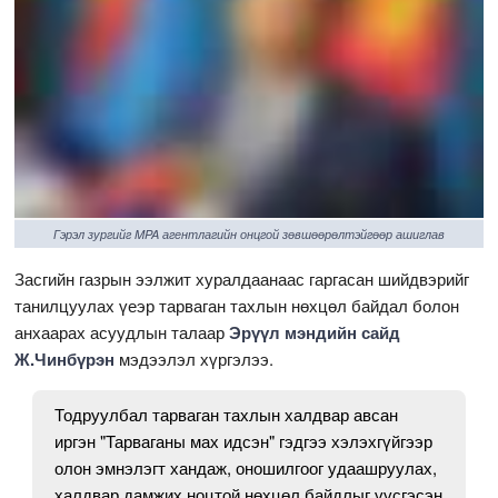
Гэрэл зургийг MPA агентлагийн онцгой зөвшөөрөлтэйгөөр ашиглав
Засгийн газрын ээлжит хуралдаанаас гаргасан шийдвэрийг
танилцуулах үеэр тарваган тахлын нөхцөл байдал болон
анхаарах асуудлын талаар
Эрүүл мэндийн сайд
Ж.Чинбүрэн
мэдээлэл хүргэлээ.
Тодруулбал тарваган тахлын халдвар авсан
иргэн "Тарваганы мах идсэн" гэдгээ хэлэхгүйгээр
олон эмнэлэгт хандаж, оношилгоог удаашруулах,
халдвар дамжих ноцтой нөхцөл байдлыг үүсгэсэн