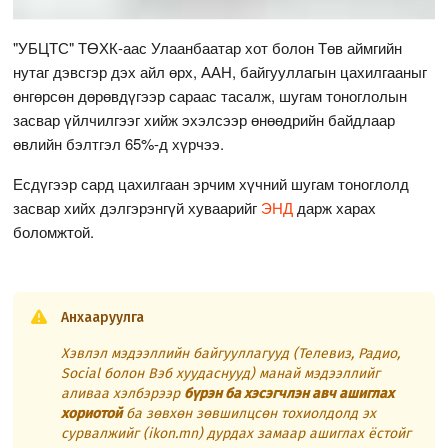
"УБЦТС" ТӨХК-аас Улаанбаатар хот болон Төв аймгийн
нутаг дэвсгэр дэх айл өрх, ААН, байгууллагын цахилгааныг
өнгөрсөн дөрөвдүгээр сараас тасалж, шугам тоноглолын
засвар үйлчилгээг хийж эхэлсээр өнөөдрийн байдлаар
өвлийн бэлтгэл 65%-д хүрчээ.
Есдүгээр сард цахилгаан эрчим хүчний шугам тоноглолд
засвар хийх дэлгэрэнгүй хуваарийг
ЭНД
дарж харах
боломжтой.
Анхааруулга
Хэвлэл мэдээллийн байгууллагууд (Телевиз, Радио,
Social болон Вэб хуудаснууд) манай мэдээллийг
аливаа хэлбэрээр
бүрэн ба хэсэгчлэн авч ашиглах
хориотой
ба зөвхөн зөвшилцсөн тохиолдолд эх
сурвалжийг (ikon.mn) дурдах замаар ашиглах ёстойг