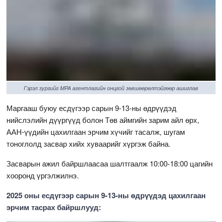
Гэрэл зургийг MPA агентлагийн онцгой зөвшөөрөлтэйгөөр ашиглав
Маргааш буюу есдүгээр сарын 9-13-ны өдрүүдэд
нийслэлийн дүүргүүд болон Төв аймгийн зарим айл өрх,
ААН-үүдийн цахилгаан эрчим хүчийг тасалж, шугам
тоноглолд засвар хийх хуваарийг хүргэж байна.
Засварын ажил байршлаасаа шалтгаалж 10:00-18:00 цагийн
хооронд үргэлжилнэ.
2025 оны есдүгээр сарын 9-13-ны өдрүүдэд цахилгаан
эрчим тасрах байршлууд: