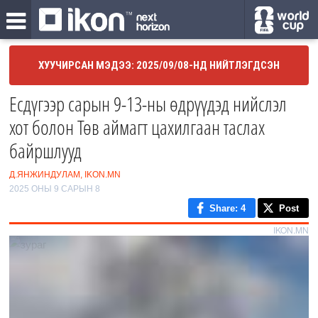
ХУУЧИРСАН МЭДЭЭ: 2025/09/08-НД НИЙТЛЭГДСЭН
Есдүгээр сарын 9-13-ны өдрүүдэд нийслэл
хот болон Төв аймагт цахилгаан таслах
байршлууд
Д.ЯНЖИНДУЛАМ, IKON.MN
2025 ОНЫ 9 САРЫН 8
Share
: 4
Post
IKON.MN