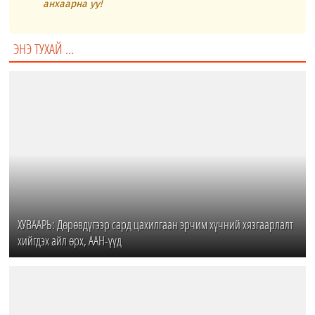
анхаарна уу!
ЭНЭ ТУХАЙ ...
ХУВААРЬ: Дөрөвдүгээр сард цахилгаан эрчим хүчний хязгаарлалт
хийгдэх айл өрх, ААН-үүд