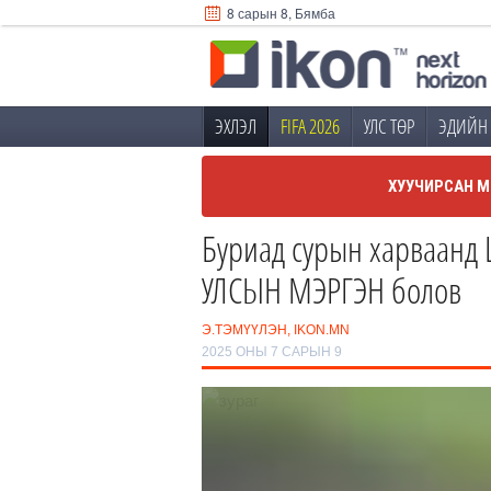
8 сарын 8, Бямба
ЭХЛЭЛ
FIFA 2026
УЛС ТӨР
ЭДИЙН 
ХУУЧИРСАН М
Буриад сурын харваанд 
УЛСЫН МЭРГЭН болов
Э.ТЭМҮҮЛЭН, IKON.MN
2025 ОНЫ 7 САРЫН 9