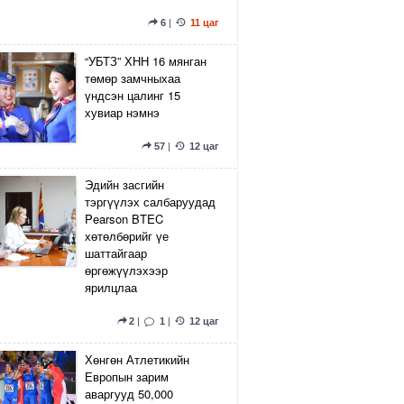
6
|
11 цаг
“УБТЗ” ХНН 16 мянган
төмөр замчныхаа
үндсэн цалинг 15
хувиар нэмнэ
57
|
12 цаг
Эдийн засгийн
тэргүүлэх салбаруудад
Pearson BTEC
хөтөлбөрийг үе
шаттайгаар
өргөжүүлэхээр
ярилцлаа
2
|
1
|
12 цаг
Хөнгөн Атлетикийн
Европын зарим
аваргууд 50,000