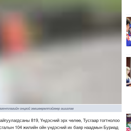
 агентлагийн онцгой зөвшөөрөлтэйгөөр ашиглав
айгуулагдсаны 819, Үндэсний эрх чөлөө, Тусгаар тогтнолоо
сгалын 104 жилийн ойн үндэсний их баяр наадмын Буриад