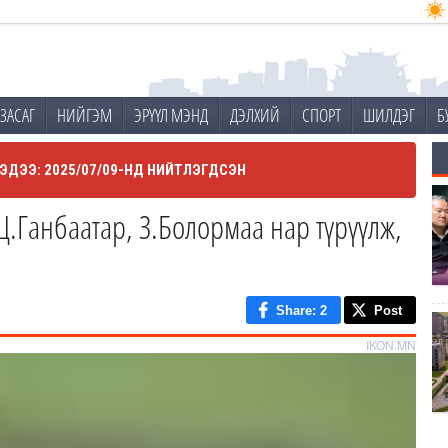
ЗАСАГ
НИЙГЭМ
ЭРҮҮЛ МЭНД
ДЭЛХИЙ
СПОРТ
ШИЛДЭГ
Б
ЭДЭЭ: 2025/07/09-НД НИЙТЛЭГДСЭН
Ц.Ганбаатар, З.Болормаа нар түрүүлж,
Share
: 2
Post
IKON.MN