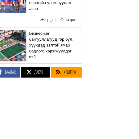
еврогийн урамшуулал
авна
2
|
1
|
13 цаг
Бизнесийн
байгууллагууд гэр бүл,
хүүхдэд ээлтэй ямар
бодлого хэрэгжүүлдэг
вэ?
5
|
2
|
13 цаг
ТААЛАХ
ДАГАХ
ХОЛБОХ
Сэтгүүлч Р.Эмүжин:
Талын Монголтой
хамтдаа хүчтэй л гэж
байна даа
360
|
13 цаг
Амралтын өдрүүдэд
Энхтайвны гүүрний
баруун, зүүн талын