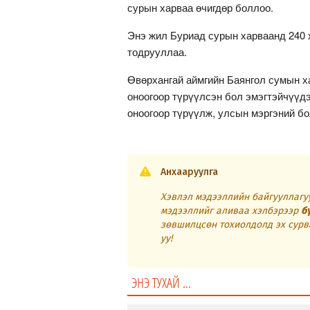
сурын харваа өчигдөр боллоо.
Энэ жил Буриад сурын харваанд 240 
тодрууллаа.
Өвөрхангай аймгийн Баянгол сумын х
оноогоор түрүүлсэн бол эмэгтэйчүүд
оноогоор түрүүлж, улсын мэргэний бо
Анхааруулга
Хэвлэл мэдээллийн байгууллагуу
мэдээллийг аливаа хэлбэрээр
б
зөвшилцсөн тохиолдолд эх сурв
уу!
ЭНЭ ТУХАЙ ...