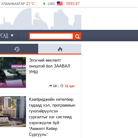
21°C
3593.87
УЛААНБААТАР
USD
|
25°C
ДАРХАН
532.66
CNY
20°C
ЭРДЭНЭТ
4141.04
EUR
УСАД
Элэгний өөхлөлт
оноштой бол ЗААВАЛ
УНШ
18
|
11 цаг
Кэмбриджийн хөтөлбөр,
гадаад хэл, программын
гүнзгийрүүлсэн
сургалтыг нэг системд
хэрэгжүүлж буй
“Амжилт Кибер
Сургууль”