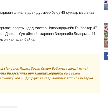
харваач шинэлэгдсэн дүрмээр буюу 48 сумаар мэргэнээ
арьяат, спортын дэд мастер Цэвээндоржийн Ганбаатар 47
ээс Дархан-Уул аймгийн харваач Загдаагийн Болормаа 44
лзол хангасан байна.
д (Телевиз, Радио, Social болон Вэб хуудаснууд) манай
үрэн ба хэсэгчлэн авч ашиглах хориотой
ба зөвхөн
алжийг (ikon.mn) дурдах замаар ашиглах ёстойг анхаарна