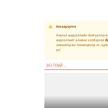
Анхааруулга
Хэвлэл мэдээллийн байгууллагуу
мэдээллийг аливаа хэлбэрээр
б
зөвшилцсөн тохиолдолд эх сурв
уу!
ЭНЭ ТУХАЙ ...