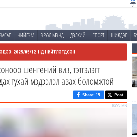
ЗАСАГ
НИЙГЭМ
ЭРҮҮЛ МЭНД
ДЭЛХИЙ
СПОРТ
ШИЛДЭГ
Б
ЭДЭЭ: 2025/05/12-НД НИЙТЛЭГДСЭН
оноор шенгений виз, тэтгэлэгт
дах тухай мэдээлэл авах боломжтой
Share
: 15
Post
IKON.MN