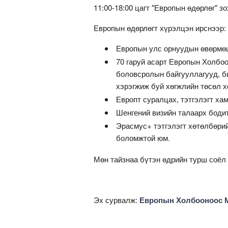
11:00-18:00 цагт "Европын өдөрлөг" з
Европын өдөрлөгт хүрэлцэн ирснээр:
Европын улс орнуудын өвөрмөц
70 гаруй асарт Европын Холбо
боловсролын байгууллагууд, б
хэрэгжиж буй хөгжлийн төсөл х
Европт суралцах, тэтгэлэгт х
Шенгений визийн талаарх боди
Эрасмус+ тэтгэлэгт хөтөлбөрий
боломжтой юм.
Мөн тайзнаа бүтэн өдрийн турш соёл
Эх сурвалж:
Европын Холбооноос М