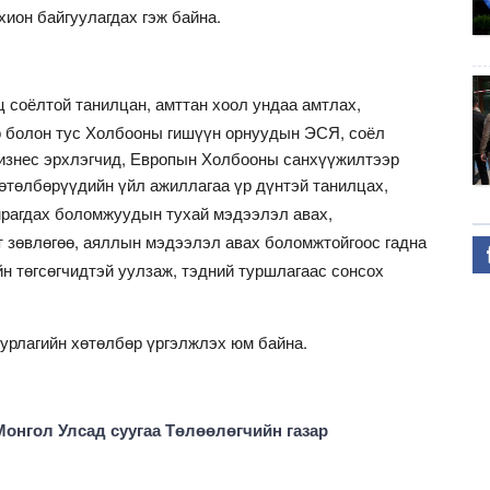
охион байгуулагдах гэж байна.
 соёлтой танилцан, амттан хоол ундаа амтлах,
о болон тус Холбооны гишүүн орнуудын ЭСЯ, соёл
изнес эрхлэгчид, Европын Холбооны санхүүжилтээр
өтөлбөрүүдийн үйл ажиллагаа үр дүнтэй танилцах,
амрагдах боломжуудын тухай мэдээлэл авах,
т зөвлөгөө, аяллын мэдээлэл авах боломжтойгоос гадна
н төгсөгчидтэй уулзаж, тэдний туршлагаас сонсох
 урлагийн хөтөлбөр үргэлжлэх юм байна.
онгол Улсад суугаа Төлөөлөгчийн газар