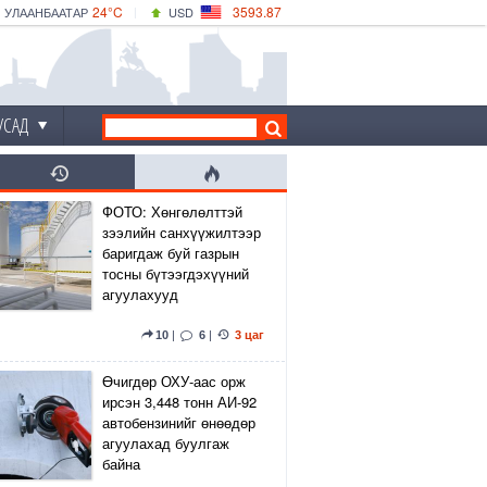
24°C
3593.87
УЛААНБААТАР
USD
|
25°C
ДАРХАН
532.66
CNY
22°C
ЭРДЭНЭТ
4141.04
EUR
УСАД
ФОТО: Хөнгөлөлттэй
зээлийн санхүүжилтээр
баригдаж буй газрын
тосны бүтээгдэхүүний
агуулахууд
10
|
6
|
3 цаг
Өчигдөр ОХУ-аас орж
ирсэн 3,448 тонн АИ-92
автобензинийг өнөөдөр
агуулахад буулгаж
байна