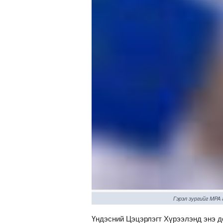
Гэрэл зургийг MPA
Үндэсний Цэцэрлэгт Хүрээлэнд энэ до