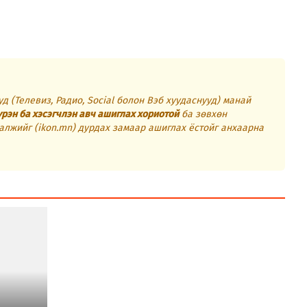
д (Телевиз, Радио, Social болон Вэб хуудаснууд) манай
үрэн ба хэсэгчлэн авч ашиглах хориотой
ба зөвхөн
алжийг (ikon.mn) дурдах замаар ашиглах ёстойг анхаарна