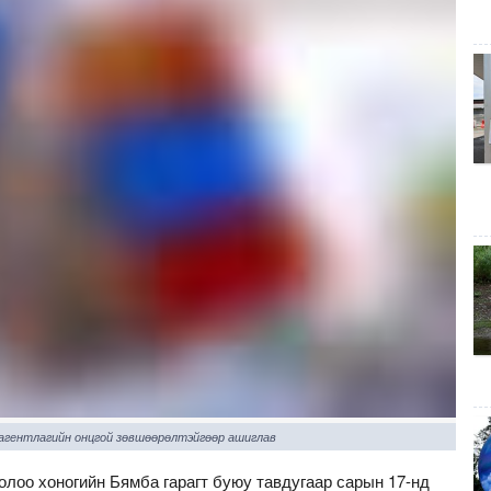
 агентлагийн онцгой зөвшөөрөлтэйгөөр ашиглав
лоо хоногийн Бямба гарагт буюу тавдугаар сарын 17-нд