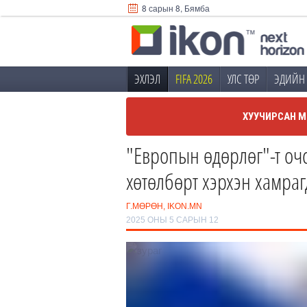
8 сарын 8, Бямба
ЭХЛЭЛ
FIFA 2026
УЛС ТӨР
ЭДИЙН 
ХУУЧИРСАН М
"Европын өдөрлөг"-т очс
хөтөлбөрт хэрхэн хамраг
Г.МӨРӨН, IKON.MN
2025 ОНЫ 5 САРЫН 12