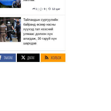
1
|
9
|
12 цаг
Тайландын сургуулийн
байранд өсвөр насны
хүүхэд гал нээсний
улмаас долоон хүн
алагдаж, 30 гаруй хүн
шархдав
4
|
13
|
13 цаг
ТААЛАХ
ДАГАХ
ХОЛБОХ
Екатеринбург хот дахь
Wildberries компанийн
агуулах Украины дроны
цохилтын улмаас
шатжээ
17
|
61
|
13 цаг
Элэгний өөхлөлт
оноштой бол ЗААВАЛ
УНШ