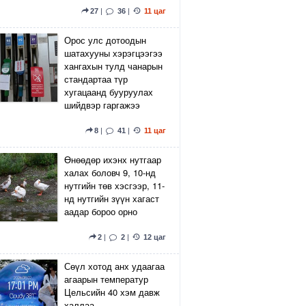
27
|
36
|
11 цаг
Орос улс дотоодын
шатахууны хэрэгцээгээ
хангахын тулд чанарын
стандартаа түр
хугацаанд бууруулах
шийдвэр гаргажээ
8
|
41
|
11 цаг
Өнөөдөр ихэнх нутгаар
халах боловч 9, 10-нд
нутгийн төв хэсгээр, 11-
нд нутгийн зүүн хагаст
аадар бороо орно
2
|
2
|
12 цаг
Сөүл хотод анх удаагаа
агаарын температур
Цельсийн 40 хэм давж
халлаа