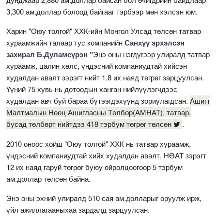
3,300 ам.доллар болоод байгааг тэрбээр мөн хэлсэн юм.
Харин "Оюу толгой" ХХК-ийн Монгол Улсад төлсөн татвар
хураамжийн талаар тус компанийн
Санхүү эрхэлсэн
захирал Б.Дуламсүрэн "
Энэ оны нэгдүгээр улиралд татвар
хураамж, цалин хөлс, үндэсний компаниудтай хийсэн
худалдан авалт зэрэгт нийт 1.8 их наяд төгрөг зарцуулсан.
Үүний 75 хувь нь дотоодын ханган нийлүүлэгчдээс
худалдан авч буй бараа бүтээгдэхүүнд зориулагдсан.
Ашигт
Малтмалын Нөөц Ашигласны Төлбөр(АМНАТ), татвар,
бусад төлбөрт нийтдээ 418 тэрбум төгрөг төлсөн
.
2010 оноос хойш "Оюу толгой" ХХК нь татвар хураамж,
үндэсний компаниудтай хийх худалдан авалт, НӨАТ зэрэгт
12 их наяд гаруй төгрөг буюу ойролцоогоор 5 тэрбум
ам.доллар төлсөн байна.
Энэ оны эхний улиралд 510 сая ам.долларыг оруулж ирж,
үйл ажиллагааныхаа зардалд зарцуулсан.