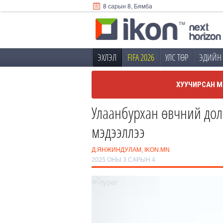
8 сарын 8, Бямба
ЭХЛЭЛ
FIFA 2026
УЛС ТӨР
ЭДИЙН 
ХУУЧИРСАН М
Улаанбурхан өвчний дол
мэдээллээ
Д.ЯНЖИНДУЛАМ, IKON.MN
2025 ОНЫ 3 САРЫН 4