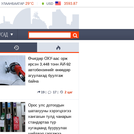
29°C
3593.87
УЛААНБААТАР
USD
|
33°C
ДАРХАН
532.66
CNY
28°C
ЭРДЭНЭТ
4141.04
EUR
УСАД
Өчигдөр ОХУ-аас орж
ирсэн 3,448 тонн АИ-92
автобензинийг өнөөдөр
агуулахад буулгаж
байна
19
|
17
|
2 цаг
Орос улс дотоодын
шатахууны хэрэгцээгээ
хангахын тулд чанарын
стандартаа түр
хугацаанд бууруулах
шийдвэр гаргажээ