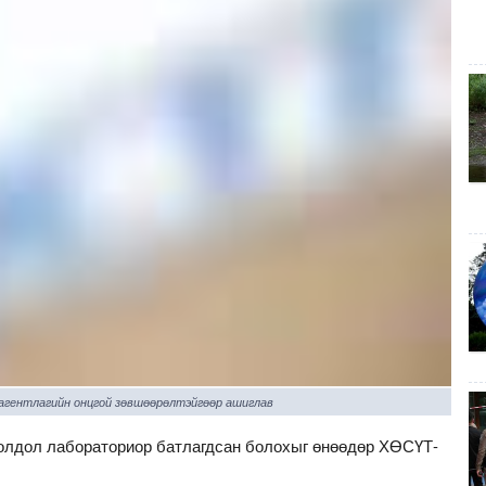
 агентлагийн онцгой зөвшөөрөлтэйгөөр ашиглав
иолдол лабораториор батлагдсан болохыг өнөөдөр ХӨСҮТ-