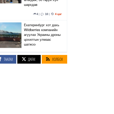
шархдав
4
|
10
|
4 цаг
Екатеринбург хот дахь
Wildberries компанийн
агуулах Украины дроны
цохилтын улмаас
шатжээ
14
|
40
|
5 цаг
ТААЛАХ
ДАГАХ
ХОЛБОХ
Элэгний өөхлөлт
оноштой бол ЗААВАЛ
УНШ
21
|
19 цаг
Кэмбриджийн хөтөлбөр,
гадаад хэл, программын
гүнзгийрүүлсэн
сургалтыг нэг системд