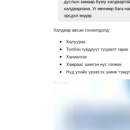
дуслын замаар буюу халдвартай
халдварлана. Уг өвчнөөр бага н
эрсдэл өндөр.
Халдвар авсан тохиолдолд:
Халуурах
Толбон гүвдрүүт тууралт гарах
Ханиалгах
Хамраас шингэн нус гоожих
Нүд улайх үрэвсэх шинж тэмдг