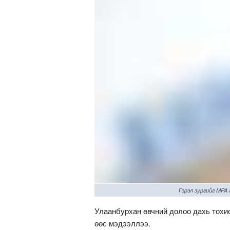
Гэрэл зургийг MPA
Улаанбурхан өвчний долоо дахь тох
өөс мэдээллээ.