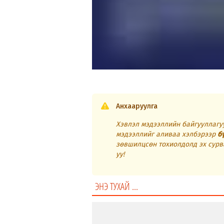
Анхааруулга
Хэвлэл мэдээллийн байгууллагуу
мэдээллийг аливаа хэлбэрээр
б
зөвшилцсөн тохиолдолд эх сурв
уу!
ЭНЭ ТУХАЙ ...