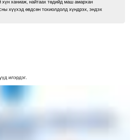
 хүн ханиаж, найтаах төдийд маш амархан
асны хүүхэд өвдсөн тохиолдолд хүндрэх, эндэх
үүд илэрдэг.