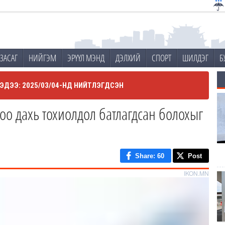
ЗАСАГ
НИЙГЭМ
ЭРҮҮЛ МЭНД
ДЭЛХИЙ
СПОРТ
ШИЛДЭГ
Б
ЭДЭЭ: 2025/03/04-НД НИЙТЛЭГДСЭН
оо дахь тохиолдол батлагдсан болохыг
Share
: 60
Post
IKON.MN