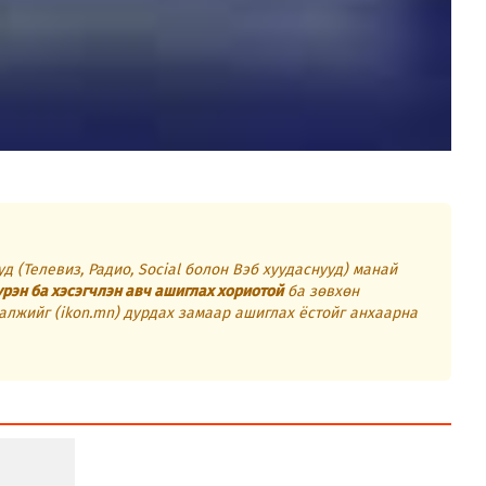
д (Телевиз, Радио, Social болон Вэб хуудаснууд) манай
үрэн ба хэсэгчлэн авч ашиглах хориотой
ба зөвхөн
алжийг (ikon.mn) дурдах замаар ашиглах ёстойг анхаарна