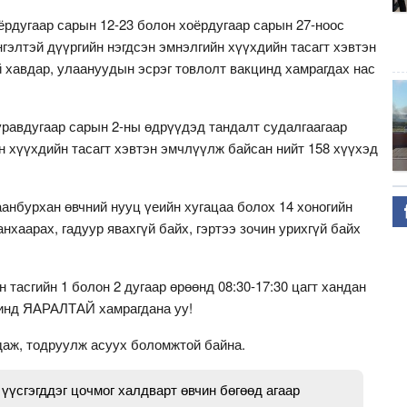
ёрдугаар сарын 12-23 болон хоёрдугаар сарын 27-ноос
гэлтэй дүүргийн нэгдсэн эмнэлгийн хүүхдийн тасагт хэвтэн
 хавдар, улаануудын эсрэг товлолт вакцинд хамрагдах нас
уравдугаар сарын 2-ны өдрүүдэд тандалт судалгаагаар
н хүүхдийн тасагт хэвтэн эмчлүүлж байсан нийт 158 хүүхэд
анбурхан өвчний нууц үеийн хугацаа болох 14 хоногийн
нхаарах, гадуур явахгүй байх, гэртээ зочин урихгүй байх
асгийн 1 болон 2 дугаар өрөөнд 08:30-17:30 цагт хандан
цинд ЯАРАЛТАЙ хамрагдана уу!
ндаж, тодруулж асуух боломжтой байна.
үүсгэгддэг цочмог халдварт өвчин бөгөөд агаар