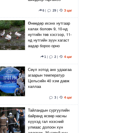
6
|
29
|
3 цаг
Өнөөдөр ихэнх нутгаар
халах боловч 9, 10-нд
нутгийн төв хэсгээр, 11-
нд нутгийн зүүн хагаст
аадар бороо орно
1
|
2
|
4 цаг
Сөүл хотод анх удаагаа
агаарын температур
Цельсийн 40 хэм давж
халлаа
3
|
4 цаг
Тайландын сургуулийн
байранд өсвөр насны
хүүхэд гал нээсний
улмаас долоон хүн
алагдаж, 30 гаруй хүн