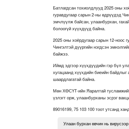
Батлагдсан тохиолдлууд 2025 оны хо
гуравдугаар сарын 2-ны өдрүүдэд Чин
эмчлүүлж байсан, улаанбурхан, гахай
болоогүй хүүхдүүд байна.
2025 оны хоёрдугаар сарын 12-ноос г
Чингэлтэй дүүргийн нэгдсэн эмнэлгий
байжээ.
Иймд эдгээр хүүхдүүдийн гэр бүл ула
хугацаанд хүүхдийн биеийн байдлыг а
шаардлагатай байна.
Мөн ХӨСҮТ-ийн Яаралтай тусламжийн т
үзлэгт орж, улаанбурханы эсрэг вак
89016199, 75 103 100 тоот утсанд ха
Улаан бурхан өвчин нь вирусээр 