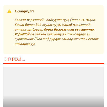
Анхааруулга
Хэвлэл мэдээллийн байгууллагууд (Телевиз, Радио,
Social болон Вэб хуудаснууд) манай мэдээллийг
аливаа хэлбэрээр
бүрэн ба хэсэгчлэн авч ашиглах
хориотой
ба зөвхөн зөвшилцсөн тохиолдолд эх
сурвалжийг (ikon.mn) дурдах замаар ашиглах ёстойг
анхаарна уу!
ЭНЭ ТУХАЙ ...