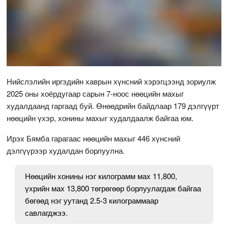
Нийслэлийн иргэдийн хаврын хүнсний хэрэгцээнд зориулж
2025 оны хоёрдугаар сарын 7-ноос нөөцийн махыг
худалдаанд гаргаад буй. Өнөөдрийн байдлаар 179 дэлгүүрт
нөөцийн үхэр, хонины махыг худалдаалж байгаа юм.
Ирэх Бямба гарагаас нөөцийн махыг 446 хүнсний
дэлгүүрээр худалдан борлуулна.
Нөөцийн хонины нэг килограмм мах 11,800,
үхрийн мах 13,800 төгрөгөөр борлуулагдаж байгаа
бөгөөд нэг уутанд 2.5-3 килограммаар
савлагджээ.