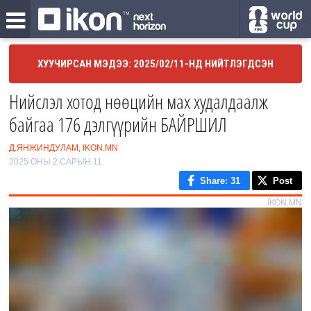
ХУУЧИРСАН МЭДЭЭ: 2025/02/11-НД НИЙТЛЭГДСЭН
Нийслэл хотод нөөцийн мах худалдаалж
байгаа 176 дэлгүүрийн БАЙРШИЛ
Д.ЯНЖИНДУЛАМ, IKON.MN
2025 ОНЫ 2 САРЫН 11
Share
: 31
Post
IKON.MN