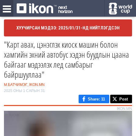
ХУУЧИРСАН МЭДЭЭ: 2025/01/31-НД НИЙТЛЭГДСЭН
"Карт авах, цэнэглэх киоск машин болон
хамгийн эхний автобус хэдэн буудлын цаана
байгааг мэдээлэх лед самбарыг
байршууллаа"
М.БАТЧИМЭГ, IKON.MN
2025 ОНЫ 1 САРЫН 31
Share
: 11
Post
IKON.MN