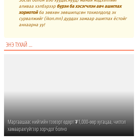
Social болон Вэб хуудаснууд) манай мэдээллийг
аливаа хэлбэрээр
бүрэн ба хэсэгчлэн авч ашиглах
хориотой
ба зөвхөн зөвшилцсөн тохиолдолд эх
сурвалжийг (ikon.mn) дурдах замаар ашиглах ёстойг
анхаарна уу!
ЭНЭ ТУХАЙ ...
Маргаашаас нийтийн тээвэрт өдөрт ₮1,000-өөр хугацаа, чиглэл
хамаарахгүйгээр зорчдог болно