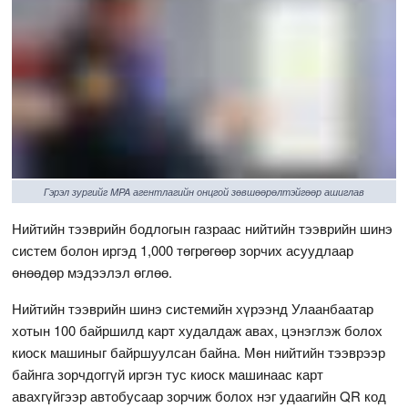
Гэрэл зургийг MPA агентлагийн онцгой зөвшөөрөлтэйгөөр ашиглав
Нийтийн тээврийн бодлогын газраас нийтийн тээврийн шинэ
систем болон иргэд 1,000 төгрөгөөр зорчих асуудлаар
өнөөдөр мэдээлэл өглөө.
Нийтийн тээврийн шинэ системийн хүрээнд Улаанбаатар
хотын 100 байршилд карт худалдаж авах, цэнэглэж болох
киоск машиныг байршуулсан байна. Мөн нийтийн тээврээр
байнга зорчдоггүй иргэн тус киоск машинаас карт
авахгүйгээр автобусаар зорчиж болох нэг удаагийн QR код