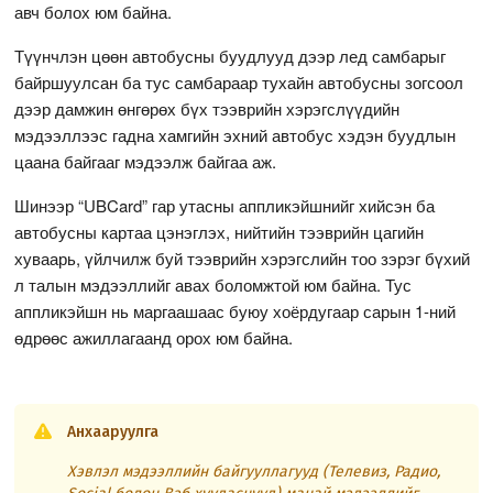
авч болох юм байна.
Түүнчлэн цөөн автобусны буудлууд дээр лед самбарыг
байршуулсан ба тус самбараар тухайн автобусны зогсоол
дээр дамжин өнгөрөх бүх тээврийн хэрэгслүүдийн
мэдээллээс гадна хамгийн эхний автобус хэдэн буудлын
цаана байгааг мэдээлж байгаа аж.
Шинээр “UBCard” гар утасны аппликэйшнийг хийсэн ба
автобусны картаа цэнэглэх, нийтийн тээврийн цагийн
хуваарь, үйлчилж буй тээврийн хэрэгслийн тоо зэрэг бүхий
л талын мэдээллийг авах боломжтой юм байна. Тус
аппликэйшн нь маргаашаас буюу хоёрдугаар сарын 1-ний
өдрөөс ажиллагаанд орох юм байна.
Анхааруулга
Хэвлэл мэдээллийн байгууллагууд (Телевиз, Радио,