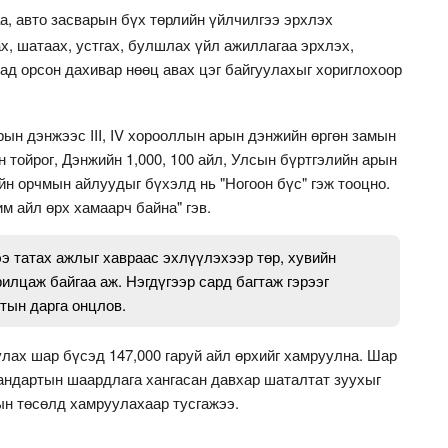
а, авто засварын бүх төрлийн үйлчилгээ эрхлэх
х, шатаах, устгах, булшлах үйл ажиллагаа эрхлэх,
ад орсон дахивар нөөц авах цэг байгуулахыг хориглохоор
рын дэнжээс III, IV хорооллын арын дэнжийн өргөн замын
н тойрог, Дэнжийн 1,000, 100 айл, Улсын бүртгэлийн арын
н орчмын айлуудыг бүхэлд нь "Ногоон бүс" гэж тооцно.
м айл өрх хамаарч байна" гэв.
э татах ажлыг хавраас эхлүүлэхээр төр, хувийн
лцаж байгаа аж. Нэгдүгээр сард багтаж гэрээг
тын дарга онцлов.
лах шар бүсэд 147,000 гаруй айл өрхийг хамруулна. Шар
тандартын шаардлага хангасан давхар шаталтат зуухыг
ын төсөлд хамруулахаар тусгажээ.