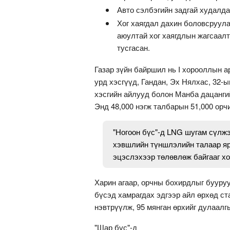
Авто сэлбэгийн задгай худалда
Хог хаягдал дахин боловсруула
аюултай хог хаягдлын жагсаалт
тусгасан.
Газар зүйн байршил нь I хорооллын а
урд хэсгүүд, Гандан, Эх Нялхас, 32-ы
хэсгийн айлууд болон Манба дацангий
Энд 48,000 нэгж талбарын 51,000 орчи
"Ногоон бүс"-д LNG шугам сүлжэ
хэвшлийн түншлэлийн талаар яри
эцэслэхээр төлөвлөж байгааг хо
Харин агаар, орчны бохирдлыг бууруу
бүсэд хамрагдах эдгээр айл өрхөд с
нэвтрүүлж, 95 мянган өрхийг дулаалг
"Шар бүс"-д