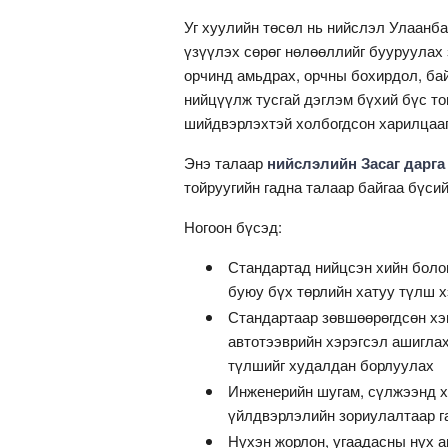
Уг хуулийн төсөл нь нийслэл Улаанба
үзүүлэх сөрөг нөлөөллийг бууруулах 
орчинд амьдрах, орчны бохирдол, ба
нийцүүлж тусгай дэглэм бүхий бүс то
шийдвэрлэхтэй холбогдсон харилцааг
Энэ талаар
нийслэлийн Засаг дарга
тойруугийн гадна талаар байгаа бүсий
Ногоон бүсэд:
Стандартад нийцсэн хийн боло
буюу бүх төрлийн хатуу түлш 
Стандартаар зөвшөөрөгдсөн хэ
автотээврийн хэрэгсэл ашиглах
түлшийг худалдан борлуулах
Инженерийн шугам, сүлжээнд 
үйлдвэрлэлийн зориулалтаар г
Нүхэн жорлон, угаадасны нүх 