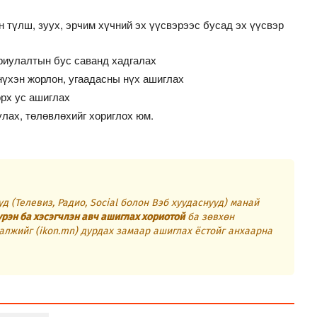
 түлш, зуух, эрчим хүчний эх үүсвэрээс бусад эх үүсвэр
ориулалтын бус саванд хадгалах
нүхэн жорлон, угаадасны нүх ашиглах
орх ус ашиглах
лах, төлөвлөхийг хориглох юм.
д (Телевиз, Радио, Social болон Вэб хуудаснууд) манай
үрэн ба хэсэгчлэн авч ашиглах хориотой
ба зөвхөн
алжийг (ikon.mn) дурдах замаар ашиглах ёстойг анхаарна