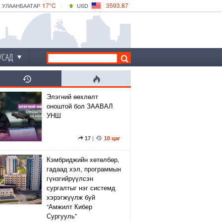
17°C
3593.87
УЛААНБААТАР
USD
|
22°C
ДАРХАН
532.66
CNY
17°C
ЭРДЭНЭТ
4141.04
EUR
УСАД
Элэгний өөхлөлт
оноштой бол ЗААВАЛ
УНШ
17
|
10 цаг
Кэмбриджийн хөтөлбөр,
гадаад хэл, программын
гүнзгийрүүлсэн
сургалтыг нэг системд
хэрэгжүүлж буй
“Амжилт Кибер
Сургууль”