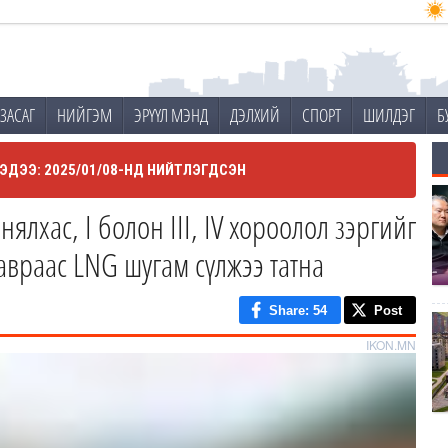
ЗАСАГ
НИЙГЭМ
ЭРҮҮЛ МЭНД
ДЭЛХИЙ
СПОРТ
ШИЛДЭГ
Б
ЭДЭЭ: 2025/01/08-НД НИЙТЛЭГДСЭН
нялхас, I болон III, IV хороолол зэргийг
авраас LNG шугам сүлжээ татна
Share
: 54
Post
IKON.MN