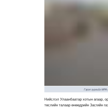
Гэрэл зургийг MPA
Нийслэл Улаанбаатар хотын агаар, о
төслийн талаар өнөөдрийн Засгийн г