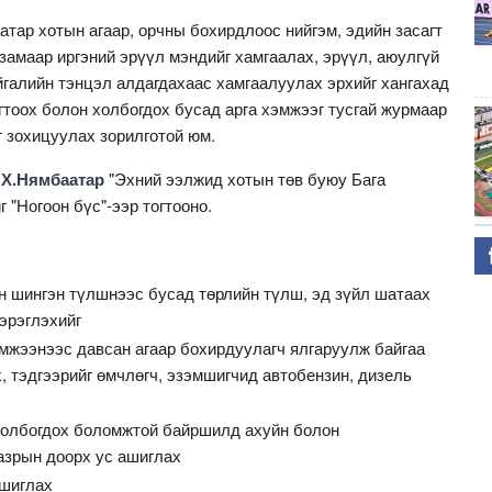
атар хотын агаар, орчны бохирдлоос нийгэм, эдийн засагт
замаар иргэний эрүүл мэндийг хамгаалах, эрүүл, аюулгүй
йгалийн тэнцэл алдагдахаас хамгаалуулах эрхийг хангахад
гтоох болон холбогдох бусад арга хэмжээг тусгай журмаар
 зохицуулах зорилготой юм.
 Х.Нямбаатар
"Эхний ээлжид хотын төв буюу Бага
г "Ногоон бүс"-ээр тогтооно.
н шингэн түлшнээс бусад төрлийн түлш, эд зүйл шатаах
хэрэглэхийг
мжээнээс давсан агаар бохирдуулагч ялгаруулж байгаа
, тэдгээрийг өмчлөгч, эзэмшигчид автобензин, дизель
холбогдох боломжтой байршилд ахуйн болон
азрын доорх ус ашиглах
ашиглах