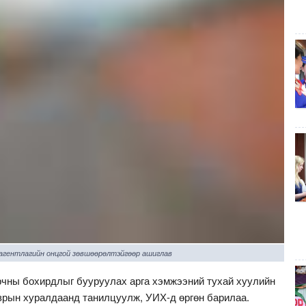
 агентлагийн онцгой зөвшөөрөлтэйгөөр ашиглав
рчны бохирдлыг бууруулах арга хэмжээний тухай хуулийн
азрын хуралдаанд танилцуулж, УИХ-д өргөн барилаа.