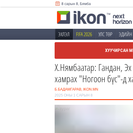
8 сарын 8, Бямба
ЭХЛЭЛ
FIFA 2026
УЛС ТӨР
ЭДИЙН 
ХУУЧИРСАН М
Х.Нямбаатар: Гандан, Эх 
хамрах "Ногоон бүс"-д х
Б.БАДАМГАРАВ, IKON.MN
2025 ОНЫ 1 САРЫН 8