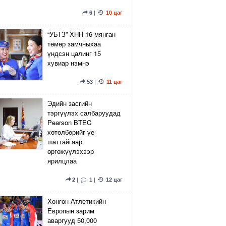
6
|
10 цаг
“УБТЗ” ХНН 16 мянган
төмөр замчныхаа
үндсэн цалинг 15
хувиар нэмнэ
53
|
11 цаг
Эдийн засгийн
тэргүүлэх салбаруудад
Pearson BTEC
хөтөлбөрийг үе
шаттайгаар
өргөжүүлэхээр
ярилцлаа
2
|
1
|
12 цаг
Хөнгөн Атлетикийн
Европын зарим
аваргууд 50,000