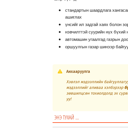
стандартын шаардлага хангасан
ашиглах
үнсийг ил задгай хаях болон з
нэвчилттэй суурийн нүх бүхий 
автомашин угаалгад газрын до
оршуулгын газар шинээр байгуу
Анхааруулга
Хэвлэл мэдээллийн байгууллагуу
мэдээллийг аливаа хэлбэрээр
б
зөвшилцсөн тохиолдолд эх сурв
уу!
ЭНЭ ТУХАЙ ...