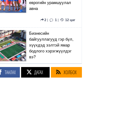
еврогийн урамшуулал
авна
2
|
1
|
12 цаг
Бизнесийн
байгууллагууд гэр бүл,
хүүхдэд ээлтэй ямар
бодлого хэрэгжүүлдэг
вэ?
5
|
2
|
13 цаг
ТААЛАХ
ДАГАХ
ХОЛБОХ
Сэтгүүлч Р.Эмүжин:
Талын Монголтой
хамтдаа хүчтэй л гэж
байна даа
360
|
13 цаг
Амралтын өдрүүдэд
Энхтайвны гүүрний
баруун, зүүн талын