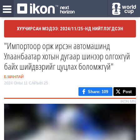
ХУУЧИРСАН МЭДЭЭ: 2024/11/25-НД НИЙТЛЭГДСЭН
"Импортоор орж ирсэн автомашинд
Улаанбаатар хотын дугаар шинээр олгохгүй
байх шийдвэрийг цуцлах боломжгүй"
Б.МАНЛАЙ
2024 ОНЫ 11 САРЫН 25
Share
: 109
Post
IKON.MN