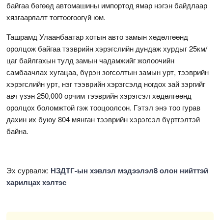
байгаа бөгөөд автомашины импортод ямар нэгэн байдлаар
хязгаарлалт тогтоогоогүй юм.
Ташрамд Улаанбаатар хотын авто замын хөдөлгөөнд
оролцож байгаа тээврийн хэрэгслийн дундаж хурдыг 25км/
цаг байлгахын тулд замын чадамжийг жолоочийн
самбаачлах хугацаа, бүрэн зогсолтын замын урт, тээврийн
хэрэгслийн урт, нэг тээврийн хэрэгсэлд ногдох зай зэргийг
авч үзэн 250,000 орчим тээврийн хэрэгсэл хөдөлгөөнд
оролцох боломжтой гэж тооцоолсон. Гэтэл энэ тоо гурав
дахин их буюу 804 мянган тээврийн хэрэгсэл бүртгэлтэй
байна.
Эх сурвалж:
НЗДТГ-ын хэвлэл мэдээлэл8 олон нийттэй
харилцах хэлтэс