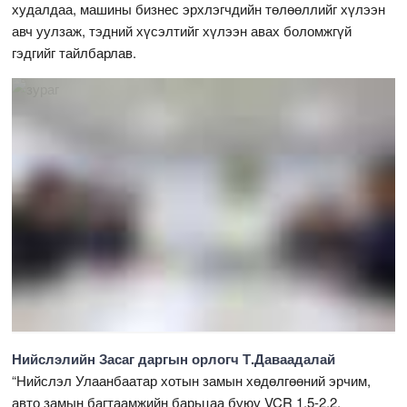
худалдаа, машины бизнес эрхлэгчдийн төлөөллийг хүлээн
авч уулзаж, тэдний хүсэлтийг хүлээн авах боломжгүй
гэдгийг тайлбарлав.
Нийслэлийн Засаг даргын орлогч Т.Даваадалай
“Нийслэл Улаанбаатар хотын замын хөдөлгөөний эрчим,
авто замын багтаамжийн барьцаа буюу VCR 1.5-2.2,