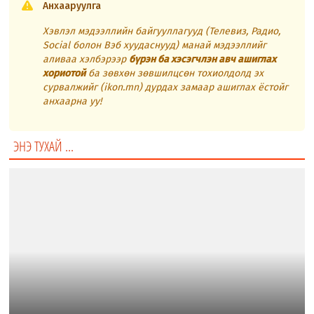
Анхааруулга
Хэвлэл мэдээллийн байгууллагууд (Телевиз, Радио,
Social болон Вэб хуудаснууд) манай мэдээллийг
аливаа хэлбэрээр
бүрэн ба хэсэгчлэн авч ашиглах
хориотой
ба зөвхөн зөвшилцсөн тохиолдолд эх
сурвалжийг (ikon.mn) дурдах замаар ашиглах ёстойг
анхаарна уу!
ЭНЭ ТУХАЙ ...