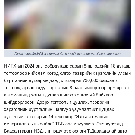
Гэрэл зургийг MPA агентлагийн онцгой зөвшөөрөлтэйгөөр ашиглав
НИТХ-ын 2024 оны хоёрдугаар сарын 8-ны өдрийн 18 дугаар
тогтоолоор нийслэл хотод олгох тээврийн хэрэгслийн улсын
бүртгэлийн дугаарын дээд хязгаарыг 730,000 байхаар
тогтоож, арваннэгдүгээр сарын 8-наас импортоор орж ирсэн
автомашинд хотын дугаар шинээр олгохгүй байхаар
шийдвэрлэсэн. Дээрх тогтоолыг цуцлах, тээврийн
хэрэгслийн бүртгэлийн шалгуур үзүүлэлтийг цуцлах
хүсэлтийг энэ сарын 14-ний өдөр "Эко автомашин
импортлогчдын холбоо” ТББ-аас ирүүлжээ. Энэ хүрээнд
Баасан гарагт НЗД-ын нэгдүгээр орлогч Т.Даваадалай авто