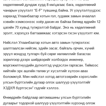
хөдөлгөөний дундаж хурд 8 км/цагаас бага, хөдөлгөөний
чанарын үзүүлэлт “E-F” түвшинд байна. Уг үзүүлэлтүүдээс
харахад Улаанбаатар хотын гол, гудамж замын ачаалал
хэвийн хэмжээнээс хоёр дахин их байгаа бөгөөд өдрийн 12
цагийн 70 хувьд түгжрэлтэй байдаг. Энэ нь хөдөлгөөний
эрэлт, хэрэгцээ багтаамжаас хэтэрсэн гэсэн үзүүлэлт юм.
Нийслэл Улаанбаатар хотын авто замын түгжрэлээс
шалтгаалсан нийгэм, эдийн засаг, байгаль орчин, хүний
эрүүл мэндэд тулгарч буй сөрөг нөлөөллийг багасгах
зорилгоор дээрх шийдвэрийг холбогдох инженер,
мэргэжилтнүүдийн дүгнэлтэд үндэслэн гаргасан. Тиймээс
нийтийн эрх ашгийн төлөө уг хүсэлтийг хүлээн авах
боломжгүй. Мөн нийслэл хотод автотээврийн хэрэгслийн
улсын бүртгэлийн дугаар олгох шалгуур үзүүлэлтийг
ХЗДХЯ бүртгэсэн” гэдгийг хэллээ.
Өнөөдрийн байдлаар автомашины улсын бүртгэлийн
дугаарыг тодорхой шалгуур үзүүлэлтийн хүрээнд олгож