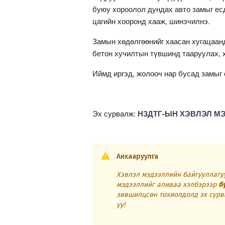
буюу хороолол дундах авто замыг есд
цагийн хооронд хааж, шинэчилнэ.
Замын хөдөлгөөнийг хаасан хугацаан
бетон хучилтын түвшинд тааруулах, х
Иймд иргэд, жолооч нар бусад замыг 
Эх сурвалж:
НЗДТГ-ЫН ХЭВЛЭЛ М
Анхааруулга
Хэвлэл мэдээллийн байгууллагуу
мэдээллийг аливаа хэлбэрээр
б
зөвшилцсөн тохиолдолд эх сурв
уу!