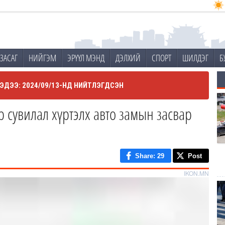
ЗАСАГ
НИЙГЭМ
ЭРҮҮЛ МЭНД
ДЭЛХИЙ
СПОРТ
ШИЛДЭГ
Б
ЭДЭЭ: 2024/09/13-НД НИЙТЛЭГДСЭН
 сувилал хүртэлх авто замын засвар
Share
: 29
Post
IKON.MN