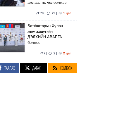
ажлаас нь чөлөөлжээ
79
|
29
|
1 цаг
Батбаатарын Хулан
жюү жицүгийн
ДЭЛХИЙН АВАРГА
боллоо
7
|
2
|
2 цаг
Өмнөд Солонгосын
ТААЛАХ
ДАГАХ
ХОЛБОХ
хөлбөмбөгийн холбоо
гадаадын шүүгч нарыг
бэлгийн зугаа цэнгээний
үйлчилгээгээр хангадаг
байжээ
2
|
11
|
2 цаг
Ховд аймгийн Буянт
сумын нутагт сураггүй
алга болсон 10 настай