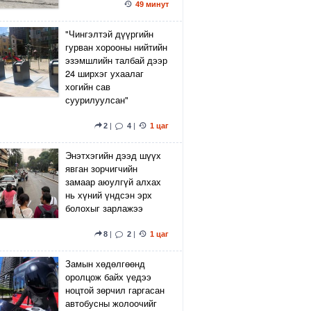
49 минут
"Чингэлтэй дүүргийн
гурван хорооны нийтийн
эзэмшлийн талбай дээр
24 ширхэг ухаалаг
хогийн сав
суурилуулсан"
2
|
4
|
1 цаг
Энэтхэгийн дээд шүүх
явган зорчигчийн
замаар аюулгүй алхах
нь хүний үндсэн эрх
болохыг зарлажээ
8
|
2
|
1 цаг
Замын хөдөлгөөнд
оролцож байх үедээ
ноцтой зөрчил гаргасан
автобусны жолоочийг