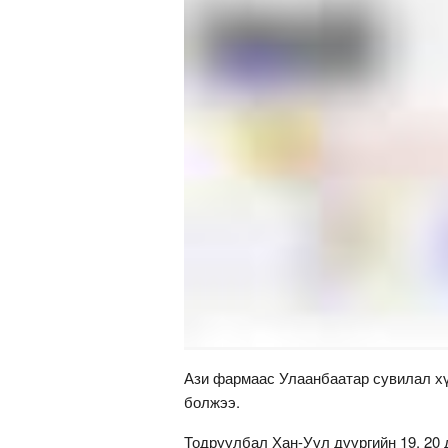
Ази фармаас Улаанбаатар сувилал хү
болжээ.
Тодруулбал Хан-Уул дүүргийн 19, 20