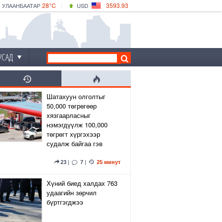
28°C
3593.93
УЛААНБААТАР
USD
|
33°C
ДАРХАН
532.39
CNY
29°C
ЭРДЭНЭТ
4149.01
EUR
УСАД
Шатахуун олголтыг
50,000 төгрөгөөр
хязгаарласныг
нэмэгдүүлж 100,000
төгрөгт хүргэхээр
судалж байгаа гэв
23
|
7
|
25 минут
Хүний биед халдах 763
удаагийн зөрчил
бүртгэгджээ