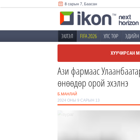
8 сарын 7, Баасан
ЭХЛЭЛ
FIFA 2026
УЛС ТӨР
ЭДИЙН 
ХУУЧИРСАН М
Ази фармаас Улаанбаатар
өнөөдөр орой эхэлнэ
Б.МАНЛАЙ
2024 ОНЫ 9 САРЫН 13