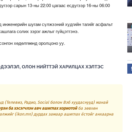
үгээр сарын 13-ны 22:00 цагаас есдүгээр 16-ны 06:00
д инженерийн шугам сүлжээний худгийн тагийг асфальт
ашлага солих зэрэг ажлыг гүйцэтгэнэ.
сонгон хөдөлгөөнд оролцоно уу.
ЭДЭЭЛЭЛ, ОЛОН НИЙТТЭЙ ХАРИЛЦАХ ХЭЛТЭС
д (Телевиз, Радио, Social болон Вэб хуудаснууд) манай
үрэн ба хэсэгчлэн авч ашиглах хориотой
ба зөвхөн
алжийг (ikon.mn) дурдах замаар ашиглах ёстойг анхаарна