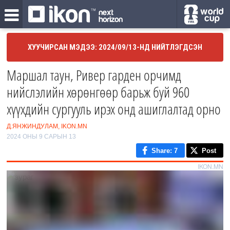
ХУУЧИРСАН МЭДЭЭ: 2024/09/13-НД НИЙТЛЭГДСЭН
Маршал таун, Ривер гарден орчимд
нийслэлийн хөрөнгөөр барьж буй 960
хүүхдийн сургууль ирэх онд ашиглалтад орно
Д.ЯНЖИНДУЛАМ, IKON.MN
2024 ОНЫ 9 САРЫН 13
Share
: 7
Post
IKON.MN