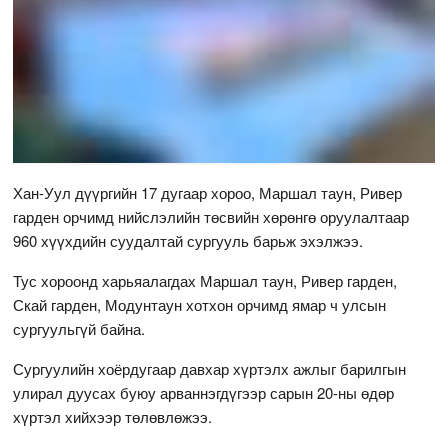
Хан-Уул дүүргийн 17 дугаар хороо, Маршал таун, Ривер
гарден орчимд нийслэлийн төсвийн хөрөнгө оруулалтаар
960 хүүхдийн суудалтай сургууль барьж эхэлжээ.
Тус хороонд харьяалагдах Маршал таун, Ривер гарден,
Скай гарден, Модунтаун хотхон орчимд ямар ч улсын
сургуульгүй байна.
Сургуулийн хоёрдугаар давхар хүртэлх ажлыг барилгын
улирал дуусах буюу арваннэгдүгээр сарын 20-ны өдөр
хүртэл хийхээр төлөвлөжээ.