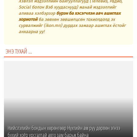
Хэвлэл мэдээллийн байгууллагууд (Телевиз, Радио,
Social болон Вэб хуудаснууд) манай мэдээллийг
аливаа хэлбэрээр
бүрэн ба хэсэгчлэн авч ашиглах
хориотой
ба зөвхөн зөвшилцсөн тохиолдолд эх
сурвалжийг (ikon.mn) дурдах замаар ашиглах ёстойг
анхаарна уу!
ЭНЭ ТУХАЙ ...
Нийслэлийн бондын хөрөнгөөр Нүхтийн ам руу дөрвөн эгнээ
бүхий хоёр урсгалтай авто зам барьж байна