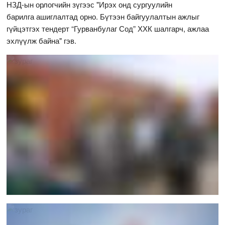
НЗД-ын орлогчийн зүгээс "Ирэх онд сургуулийн
барилга ашиглалтад орно. Бүтээн байгуулалтын ажлыг
гүйцэтгэх тендерт
“Гурванбулаг Сод” ХХК шалгарч, ажлаа
эхлүүлж байна" гэв.