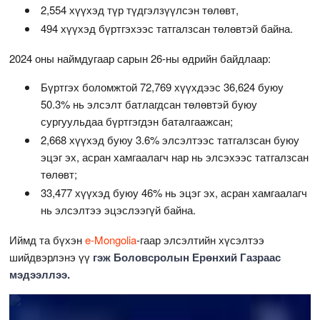
2,554 хүүхэд түр түдгэлзүүлсэн төлөвт,
494 хүүхэд бүртгэхээс татгалзсан төлөвтэй байна.
2024 оны наймдугаар сарын 26-ны өдрийн байдлаар:
Бүртгэх боломжтой 72,769 хүүхдээс 36,624 буюу
50.3% нь элсэлт батлагдсан төлөвтэй буюу
сургуульдаа бүртгэгдэн баталгаажсан;
2,668 хүүхэд буюу 3.6% элсэлтээс татгалзсан буюу
эцэг эх, асран хамгаалагч нар нь элсэхээс татгалзсан
төлөвт;
33,477 хүүхэд буюу 46% нь эцэг эх, асран хамгаалагч
нь элсэлтээ эцэслээгүй байна.
Иймд та бүхэн
e-Mongolia
-гаар элсэлтийн хүсэлтээ
шийдвэрлэнэ үү
гэж Боловсролын Ерөнхий Газраас
мэдээллээ.