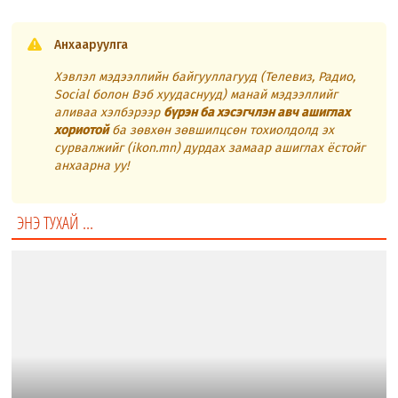
Анхааруулга
Хэвлэл мэдээллийн байгууллагууд (Телевиз, Радио,
Social болон Вэб хуудаснууд) манай мэдээллийг
аливаа хэлбэрээр
бүрэн ба хэсэгчлэн авч ашиглах
хориотой
ба зөвхөн зөвшилцсөн тохиолдолд эх
сурвалжийг (ikon.mn) дурдах замаар ашиглах ёстойг
анхаарна уу!
ЭНЭ ТУХАЙ ...