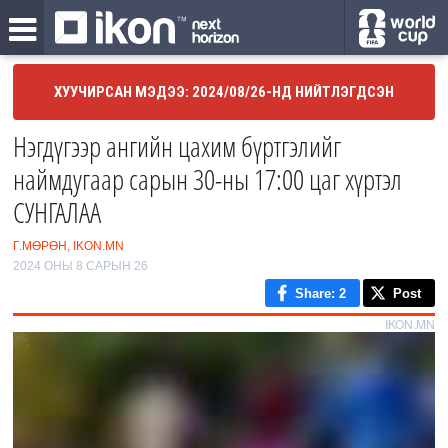
ХУУЧИРСАН МЭДЭЭ: 2024/08/26-НД НИЙТЛЭГДСЭН
Нэгдүгээр ангийн цахим бүртгэлийг
наймдугаар сарын 30-ны 17:00 цаг хүртэл
СУНГАЛАА
Г.МӨРӨН, IKON.MN
2024 ОНЫ 8 САРЫН 26
Share
: 2
Post
IKON.MN