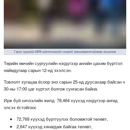
Гэрэл зургийг MPA агентлагийн онцгой зөвшөөрөлтэйгөөр ашиглав
Төрийн өмчийн сургуулийн нэгдүгээр ангийн цахим бүртгэл
наймдугаар сарын 12-нд эхэлсэн.
Товлолт хугацаа ёсоор энэ сарын 25-нд дуусахаар байсан ч
30-ны 17:00 цаг хүртэл болгож сунгасан байна.
Ирж буй хичээлийн жилд 78,464 хүүхэд нэгдүгээр ангид
элсэх ёстойгоос
72,769 хүүхэд бүртгүүлэх боломжтой төлөвт,
2,647 хүүхэд хянагдаж байгаа төлөвт,