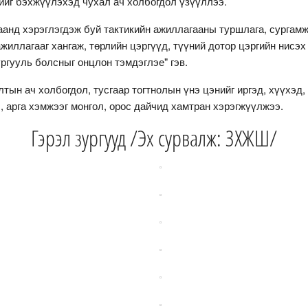
ийг бэхжүүлэхэд чухал ач холбогдол үзүүллээ.
анд хэрэглэгдэж буй тактикийн ажиллагааны туршлага, сургамж
жиллагааг хангаж, төрлийн цэргүүд, түүний дотор цэргийн нисэх
ргууль болсныг онцлон тэмдэглэе" гэв.
ын ач холбогдол, тусгаар тогтнолын үнэ цэнийг иргэд, хүүхэд
, арга хэмжээг монгол, орос дайчид хамтран хэрэгжүүлжээ.
Гэрэл зургууд /Эх сурвалж: ЗХЖШ/