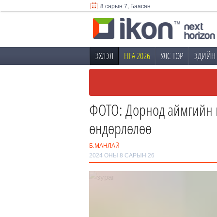
8 сарын 7, Баасан
ЭХЛЭЛ
FIFA 2026
УЛС ТӨР
ЭДИЙН 
ФОТО: Дорнод аймгийн ну
өндөрлөлөө
Б.МАНЛАЙ
2024 ОНЫ 8 САРЫН 26