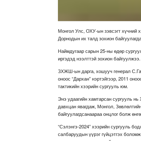
Монгол Улс, ОХУ-ын зэвсэгт хүчний 
Дорнодын их талд зохион байгуулагда
Наймдугаар сарын 25-ны өдөр сургуул
иргэдэд нээлттэй зохион байгуулжээ.
ЗХЖШ-ын дарга, хошууч генерал С.Га
оноос “Дархан” нэртэйгээр, 2011 оно
тактикийн хээрийн сургууль юм.
Энэ удаагийн хамтарсан сургууль нь
давхцан явагдаж, Монгол, Зөвлөлтийн
байгуулагдсанаараа онцлог болж өнгө
“Сэлэнгэ-2024” хээрийн сургууль бодл
салбаруудын үүрэг гүйцэтгэх боломж