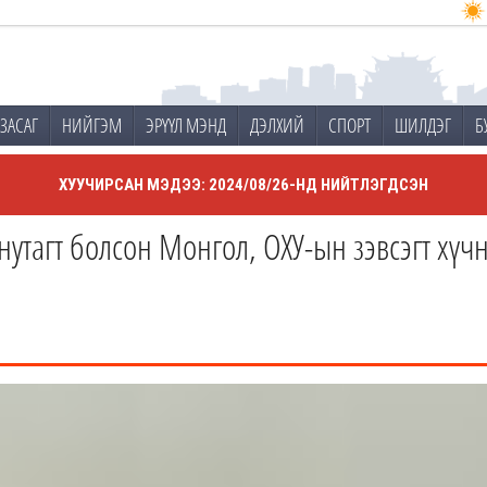
ЗАСАГ
НИЙГЭМ
ЭРҮҮЛ МЭНД
ДЭЛХИЙ
СПОРТ
ШИЛДЭГ
Б
ХУУЧИРСАН МЭДЭЭ: 2024/08/26-НД НИЙТЛЭГДСЭН
тагт болсон Монгол, ОХУ-ын зэвсэгт хүчн