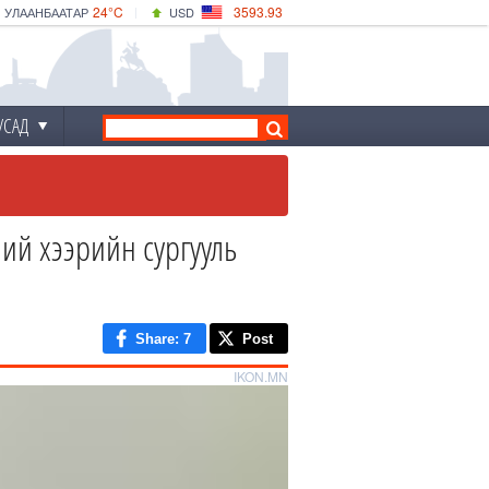
24°C
3593.93
УЛААНБААТАР
USD
|
28°C
ДАРХАН
532.39
CNY
24°C
ЭРДЭНЭТ
4149.01
EUR
УСАД
ий хээрийн сургууль
Share
: 7
Post
IKON.MN