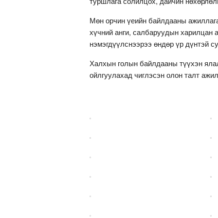
туршлага солилцох, дайчин нөхөрлөл
Мөн орчин үеийн байлдааны ажиллага
хүчний анги, салбаруудын харилцан а
нэмэгдүүлснээрээ өндөр үр дүнтэй су
Халхын голын байлдааны түүхэн ялалт
ойлгуулахад чиглэсэн олон талт ажил