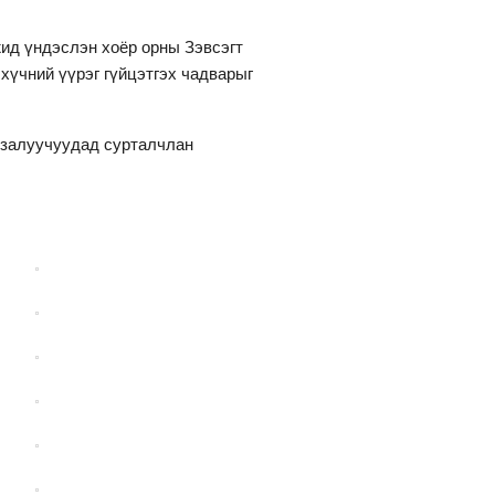
ид үндэслэн хоёр орны Зэвсэгт
 хүчний үүрэг гүйцэтгэх чадварыг
, залуучуудад сурталчлан