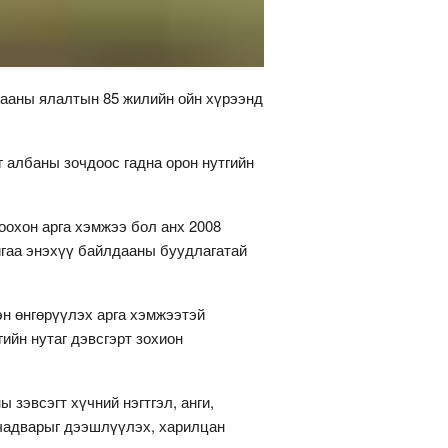
дааны ялалтын 85 жилийн ойн хүрээнд
 албаны зочдоос гадна орон нутгийн
охон арга хэмжээ бол анх 2008
айгаа энэхүү байлдааны буудлагатай
эн өнгөрүүлэх арга хэмжээтэй
ийн нутаг дэвсгэрт зохион
 зэвсэгт хүчний нэгтгэл, анги,
 чадварыг дээшлүүлэх, харилцан