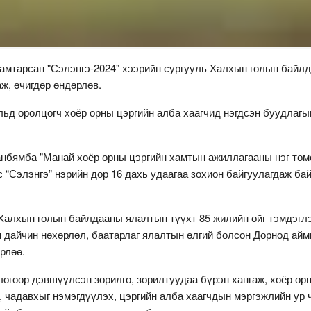
хамтарсан "Сэлэнгэ-2024" хээрийн сургууль Халхын голын байл
ж, өчигдөр өндөрлөв.
ьд оролцогч хоёр орны цэргийн алба хаагчид нэгдсэн буудлагыг
нбямба "Манай хоёр орны цэргийн хамтын ажиллагааны нэг томо
ос “Сэлэнгэ” нэрийн дор 16 дахь удаагаа зохион байгуулагдаж б
 Халхын голын байлдааны ялалтын түүхт 85 жилийн ойг тэмдэгл
 дайчин нөхөрлөл, баатарлаг ялалтын өлгий болсон Дорнод аймг
рлөө.
огоор дэвшүүлсэн зорилго, зорилтуудаа бүрэн хангаж, хоёр орны
, чадавхыг нэмэгдүүлэх, цэргийн алба хаагчдын мэргэжлийн ур