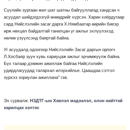
Сүүлийн зургаан жил шат шатны байгууллагад хандсан ч
асуудал шийдэгдээгүй өнөөдрийг хүрсэн. Харин хоёрдугаар
сард Нийслэлийн засаг дарга Х.Нямбаатар өөрийн биеэр
ирж нөхцөл байдалтай танилцан уг ажлыг эхлүүлэхэд
нөлөө үзүүлсэнд баяртай байна.
Уг асуудалд одоогоор Нийслэлийн Засаг даргын орлогч
Л.Хосбаяр зуун хувь хариуцаж ажлыг эрчимжүүлж байна.
Бүх талаар дэмжин ажиллаж байгаа Нийслэлийн
удирдлагуудад талархал илэрхийлье. Цаашдаа сэтгэл
зүрхээ зориулан ажиллана" гэв.
Эх сурвалж:
НЗДТГ-ын Хэвлэл мэдээлэл, олон нийттэй
харилцах хэлтэс