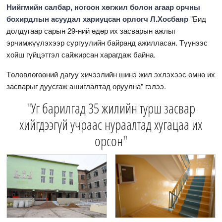
Нийгмийн салбар, ногоон хөгжил болон агаар орчны
бохирдлын асуудал хариуцсан орлогч Л.Хосбаяр
"Бид
долдугаар сарын 29-ний өдөр их засварын ажлыг
эрчимжүүлэхээр сургуулийн байранд ажилласан. Түүнээс
хойш гүйцэтгэл сайжирсан харагдаж байна.
Төлөвлөгөөний дагуу хичээлийн шинэ жил эхлэхээс өмнө их
засварыг дуусгаж ашиглалтад оруулна" гэлээ.
"Уг барилгад 35 жилийн турш засвар
хийгдээгүй учраас нураалтад хугацаа их
орсон"