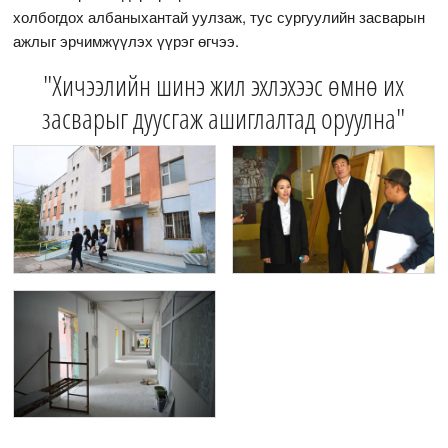
холбогдох албаныхантай уулзаж, тус сургуулийн засварын
ажлыг эрчимжүүлэх үүрэг өгчээ.
"Хичээлийн шинэ жил эхлэхээс өмнө их
засварыг дуусгаж ашиглалтад оруулна"