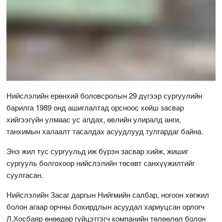
Нийслэлийн ерөнхий боловсролын 29 дүгээр сургуулийн
барилга 1989 онд ашиглалтад орсноос хойш засвар
хийгээгүйн улмаас ус алдах, өвлийн улиралд анги,
танхимын халаалт тасалдах асуудлууд тулгардаг байна.
Энэ жил тус сургуульд иж бүрэн засвар хийж, жишиг
сургууль болгохоор нийслэлийн төсөвт санхүүжилтийг
суулгасан.
Нийслэлийн Засаг даргын Нийгмийн салбар, ногоон хөгжил
болон агаар орчны бохирдлын асуудал хариуцсан орлогч
Л.Хосбаяр өнөөдөр гүйцэтгэгч компанийн төлөөлөл болон