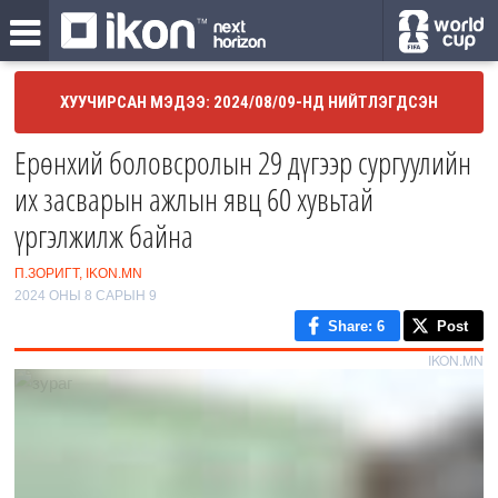
ХУУЧИРСАН МЭДЭЭ: 2024/08/09-НД НИЙТЛЭГДСЭН
Ерөнхий боловсролын 29 дүгээр сургуулийн
их засварын ажлын явц 60 хувьтай
үргэлжилж байна
П.ЗОРИГТ, IKON.MN
2024 ОНЫ 8 САРЫН 9
Share
: 6
Post
IKON.MN