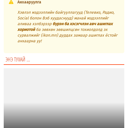
Анхааруулга
Хэвлэл мэдээллийн байгууллагууд (Телевиз, Радио,
Social болон Вэб хуудаснууд) манай мэдээллийг
аливаа хэлбэрээр
бүрэн ба хэсэгчлэн авч ашиглах
хориотой
ба зөвхөн зөвшилцсөн тохиолдолд эх
сурвалжийг (ikon.mn) дурдах замаар ашиглах ёстойг
анхаарна уу!
ЭНЭ ТУХАЙ ...