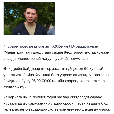
“Гурван тахилагат оргил” ХХК-ийн Л.Чойжилсүрэн
"Манай компани долдугаар сарын 8-нд гэрээт ажлаа хүлээн
аваад төлөвлөгөөний дагуу шуурхай эхлүүлсэн.
Өчигдрийн байдлаар дотор заслын гүйцэтгэл 60 хувьтай
үргэлжилж байна. Хугацаа бага учраас ажилчид уртасгасан
байдлаар буюу 06:00-00:00 цагийн хооронд хоёр ээлжээр
ажиллаж буй.
Уг барилга нь 35 жилийн турш засвар хийгдээгүй учраас
нураалтад их хэмжээний хугацаа орсон. Гэсэн хэдий ч бид
төлөвлөсөн хугацаандаа хүлээлгэн өгөхөөр шахан ажиллаж