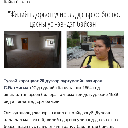
байгаа" гэлээ.
"Жилийн дөрвөн улиралд дээврээс бороо,
цасны ус нэвчдэг байсан"
Тусгай хэрэгцээт 29 дүгээр сургуулийн захирал
С.Батмягмар
"Сургуулийн барилга анх 1964 онд
ашиглалтад орсон бол эрэгтэй, эмэгтэй дотуур байр 1989
онд ашиглалтад орж байсан.
Энэ хугацаанд засварын ажил огт хийгдээгүй. Дулаан
алдагдал маш ихтэй, жилийн дөрвөн улиралд дээврээсээ
бороо, цасны ус нэвчдэг хүнд хэцүү байдалтай байсан.