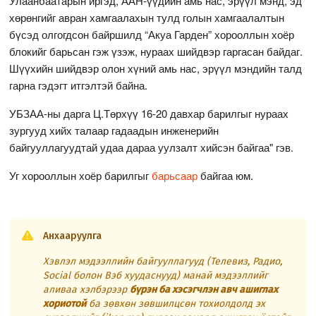
Улаанбаатарын иргэд, ААН-үүдийн амь нас, эрүүл мэнд, эд
хөрөнгийг авран хамгаалахын тулд голын хамгаалалтын
бүсэд олгогдсон байршилд “Акуа Гарден” хорооллын хоёр
блокийг барьсан гэж үзэж, нураах шийдвэр гаргасан байдаг.
Шүүхийн шийдвэр олон хүний амь нас, эрүүл мэндийн талд
гарна гэдэгт итгэлтэй байна.
УБЗАА-ны дарга Ц.Төрхүү 16-20 давхар барилгыг нураах
зургууд хийх талаар гадаадын инженерийн
байгууллагуудтай удаа дараа уулзалт хийсэн байгаа" гэв.
Уг хорооллын хоёр барилгыг
барьсаар
байгаа юм.
Анхааруулга
Хэвлэл мэдээллийн байгууллагууд (Телевиз, Радио,
Social болон Вэб хуудаснууд) манай мэдээллийг
аливаа хэлбэрээр
бүрэн ба хэсэгчлэн авч ашиглах
хориотой
ба зөвхөн зөвшилцсөн тохиолдолд эх