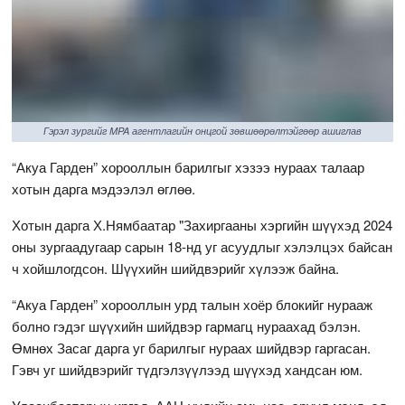
Гэрэл зургийг MPA агентлагийн онцгой зөвшөөрөлтэйгөөр ашиглав
“Акуа Гарден” хорооллын барилгыг хэзээ нураах талаар
хотын дарга мэдээлэл өглөө.
Хотын дарга Х.Нямбаатар "Захиргааны хэргийн шүүхэд 2024
оны зургаадугаар сарын 18-нд уг асуудлыг хэлэлцэх байсан
ч хойшлогдсон. Шүүхийн шийдвэрийг хүлээж байна.
“Акуа Гарден” хорооллын урд талын хоёр блокийг нурааж
болно гэдэг шүүхийн шийдвэр гармагц нураахад бэлэн.
Өмнөх Засаг дарга уг барилгыг нураах шийдвэр гаргасан.
Гэвч уг шийдвэрийг түдгэлзүүлээд шүүхэд хандсан юм.