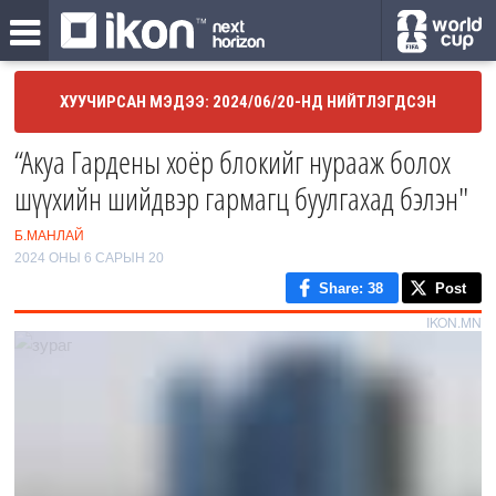
ХУУЧИРСАН МЭДЭЭ: 2024/06/20-НД НИЙТЛЭГДСЭН
“Акуа Гардены хоёр блокийг нурааж болох
шүүхийн шийдвэр гармагц буулгахад бэлэн"
Б.МАНЛАЙ
2024 ОНЫ 6 САРЫН 20
Share
: 38
Post
IKON.MN