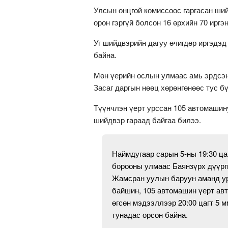
Улсын онцгой комиссоос гаргасан ши
орон гэргүй болсон 16 өрхийн 70 иргэ
Уг шийдвэрийн дагуу өчигдөр иргэдэд 
байна.
Мөн үерийн ослын улмаас амь эрдсэн
Засаг даргын нөөц хөрөнгөнөөс тус б
Түүнчлэн үерт урссан 105 автомашин
шийдвэр гараад байгаа билээ.
Наймдугаар сарын 5-ны 19:30 ца
борооны улмаас Баянзүрх дүүрги
Жамсран уулын баруун аманд уру
байшин, 105 автомашин үерт авт
өгсөн мэдээллээр 20:00 цагт 5 м
тунадас орсон байна.