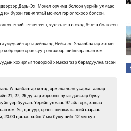
йдвэрээр Дарь-Эх, Монел орчимд болсон үерийн улмаас
нд иж бүрэн тавилгатай монгол гэр олгохоор болсон.
олгох гэрийг тээвэрлэн, хүлээлгэн өгөхөд бэлэн болгосон
 хүмүүсийн ар гэрийнхэнд Нийслэл Улаанбаатар хотын
үр хоёр өрөө орон сууц олгохоор шийдвэрлэсэн юм.
уудын хохирлыг тодорхой хэмжээгээр барагдуулна гэсэн
гаас Улаанбаатар хотод орж эхэлсэн усархаг аадар
йн 21, 27, 29 дүгээр хорооны нутаг дэвсгэр буюу
йн үер буусан. Үерийн улмаас 97 айл өрх, хашаа
сан юм. Ус, цаг уур, орчны шинжилгээний газраас
м, 20:00 цагаас хойш 7 мм буюу нийт 12 мм хур