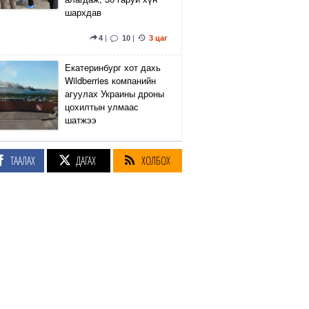
шархдав
4
|
10
|
3 цаг
Екатеринбург хот дахь
Wildberries компанийн
агуулах Украины дроны
цохилтын улмаас
шатжээ
14
|
33
|
4 цаг
ТААЛАХ
ДАГАХ
ХОЛБОХ
Элэгний өөхлөлт
оноштой бол ЗААВАЛ
УНШ
21
|
18 цаг
Кэмбриджийн хөтөлбөр,
гадаад хэл, программын
гүнзгийрүүлсэн
сургалтыг нэг системд