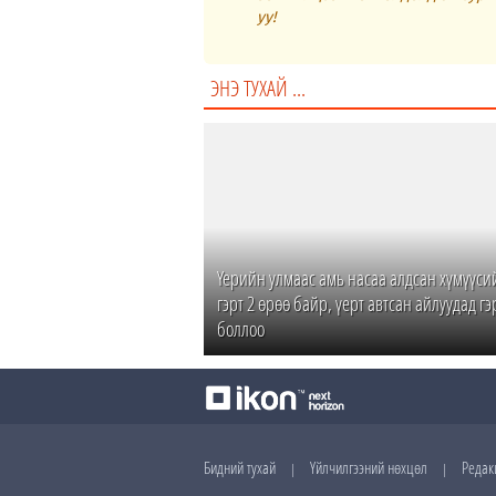
уу!
ЭНЭ ТУХАЙ ...
Үерийн улмаас амь насаа алдсан хүмүүси
гэрт 2 өрөө байр, үерт автсан айлуудад гэ
боллоо
Бидний тухай
Үйлчилгээний нөхцөл
Редак
|
|