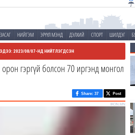
ЗАСАГ
НИЙГЭМ
ЭРҮҮЛ МЭНД
ДЭЛХИЙ
СПОРТ
ШИЛДЭГ
Б
ЭДЭЭ: 2023/08/07-НД НИЙТЛЭГДСЭН
орон гэргүй болсон 70 иргэнд монгол
Share
: 37
Post
IKON.MN