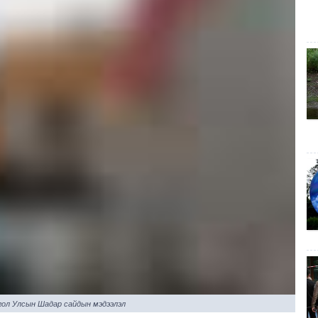
ол Улсын Шадар сайдын мэдээлэл