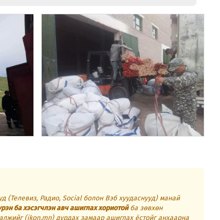
д (Телевиз, Радио, Social болон Вэб хуудаснууд) манай
үрэн ба хэсэгчлэн авч ашиглах хориотой
ба зөвхөн
алжийг (ikon.mn) дурдах замаар ашиглах ёстойг анхаарна