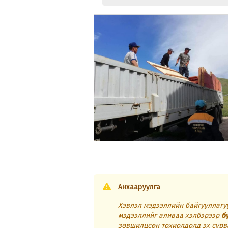
Анхааруулга
Хэвлэл мэдээллийн байгууллагуу
мэдээллийг аливаа хэлбэрээр
б
зөвшилцсөн тохиолдолд эх сурв