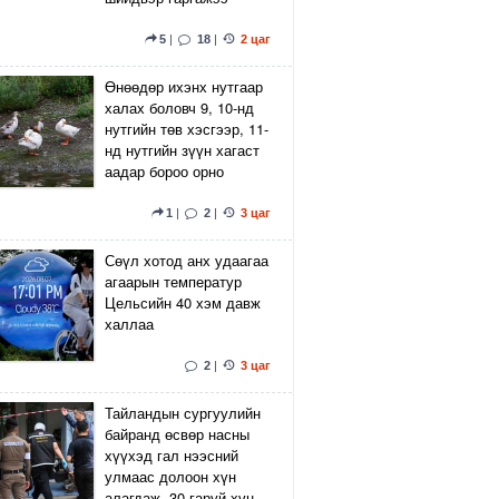
5
|
18
|
2 цаг
Өнөөдөр ихэнх нутгаар
халах боловч 9, 10-нд
нутгийн төв хэсгээр, 11-
нд нутгийн зүүн хагаст
аадар бороо орно
1
|
2
|
3 цаг
Сөүл хотод анх удаагаа
агаарын температур
Цельсийн 40 хэм давж
халлаа
2
|
3 цаг
Тайландын сургуулийн
байранд өсвөр насны
хүүхэд гал нээсний
улмаас долоон хүн
алагдаж, 30 гаруй хүн