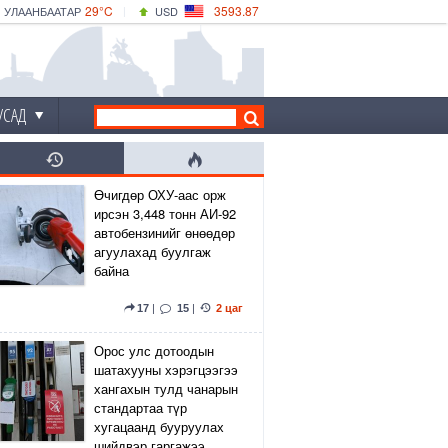
29°C
3593.87
УЛААНБААТАР
USD
|
33°C
ДАРХАН
532.66
CNY
28°C
ЭРДЭНЭТ
4141.04
EUR
УСАД
Өчигдөр ОХУ-аас орж
ирсэн 3,448 тонн АИ-92
автобензинийг өнөөдөр
агуулахад буулгаж
байна
17
|
15
|
2 цаг
Орос улс дотоодын
шатахууны хэрэгцээгээ
хангахын тулд чанарын
стандартаа түр
хугацаанд бууруулах
шийдвэр гаргажээ