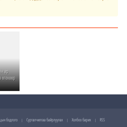
йн ар
р өгөхөөр
цын бодлого
Сурталчилгаа байрлуулах
Холбоо барих
RSS
|
|
|