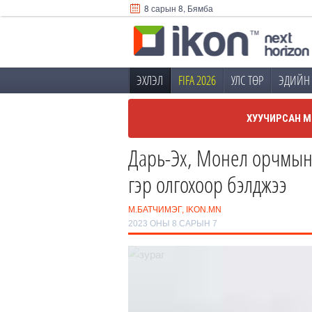
8 сарын 8, Бямба
ЭХЛЭЛ
FIFA 2026
УЛС ТӨР
ЭДИЙН 
ХУУЧИРСАН М
Дарь-Эх, Монел орчмын 
гэр олгохоор бэлджээ
М.БАТЧИМЭГ, IKON.MN
2023 ОНЫ 8 САРЫН 7