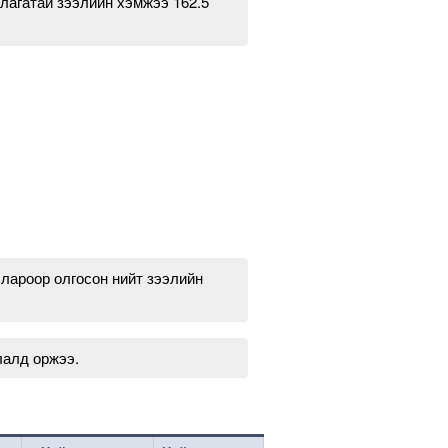
лагатай зээлийн хэмжээ 162.5
ллароор олгосон нийт зээлийн
лалд оржээ.