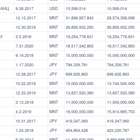
ТАНЦ
9.26.2017
USD
10,599,014
10,599,014
12.13.2017
MNT
31,896,957,843
28,574,358,068
12.30.2019
MNT
26,856,932,250
26,856,932,250
И
2.5.2016
MNT
19,254,778,631
19,254,778,631
7.31.2020
MNT
18,517,342,863
18,517,342,863
6.19.2018
MNT
15,000,000,000
15,000,000,000
1.17.2020
JPY
794,339,761
794,339,761
12.28.2017
JPY
699,626,863
699,626,863
10.22.2018
MNT
15,000,000,000
13,744,500,000
12.23.2019
MNT
13,837,520,380
13,837,520,380
2.13.2018
MNT
11,500,000,000
11,500,000,000
4.2.2019
MNT
16,000,000,000
15,914,665,753
10.31.2017
JPY
419,347,060
419,347,060
1.24.2018
JPY
454,804,428
423,220,787
6.29.2017
MNT
11,493,520,000
8,859,588,333