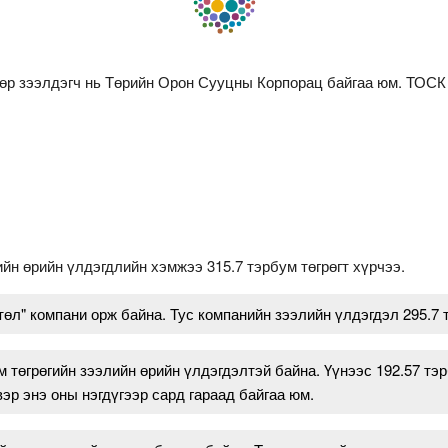
дөр зээлдэгч нь Төрийн Орон Сууцны Корпорац байгаа юм. ТОС
ийн өрийн үлдэгдлийн хэмжээ 315.7 тэрбум төгрөгт хүрчээ.
төл" компани орж байна. Тус компанийн зээлийн үлдэгдэл 295.7 
м төгрөгийн зээлийн өрийн үлдэгдэлтэй байна. Үүнээс 192.57 тэ
р энэ оны нэгдүгээр сард гараад байгаа юм.