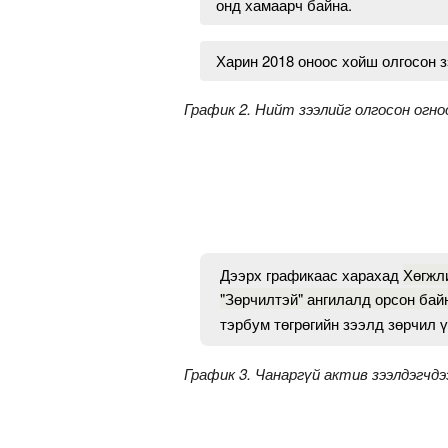
онд хамаарч байна.
Харин 2018 оноос хойш олгосон з
График 2. Нийт зээлийг олгосон огно
Дээрх графикаас харахад
Хөгжли
"Зөрчилтэй" ангилалд орсон бай
тэрбум төгрөгийн зээлд зөрчил 
График 3. Чанаргүй актив зээлдэгчдэ