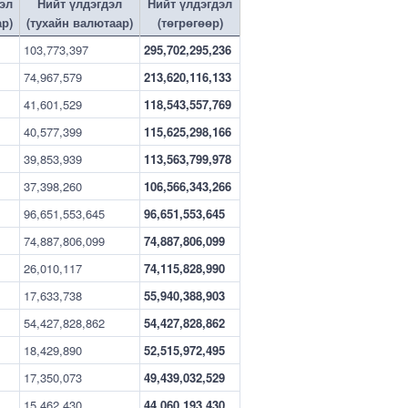
эл
Нийт үлдэгдэл
Нийт үлдэгдэл
ар)
(тухайн валютаар)
(төгрөгөөр)
103,773,397
295,702,295,236
74,967,579
213,620,116,133
41,601,529
118,543,557,769
40,577,399
115,625,298,166
39,853,939
113,563,799,978
37,398,260
106,566,343,266
96,651,553,645
96,651,553,645
74,887,806,099
74,887,806,099
26,010,117
74,115,828,990
17,633,738
55,940,388,903
54,427,828,862
54,427,828,862
18,429,890
52,515,972,495
17,350,073
49,439,032,529
15,462,430
44,060,193,430