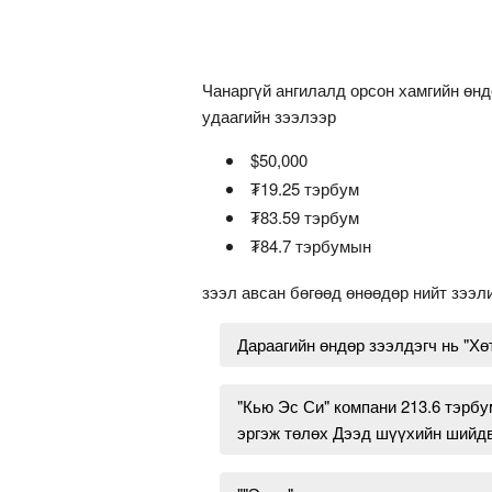
Чанаргүй ангилалд орсон хамгийн өн
удаагийн зээлээр
$50,000
₮19.25 тэрбум
₮83.59 тэрбум
₮84.7 тэрбумын
зээл авсан бөгөөд өнөөдөр нийт зээл
Дараагийн өндөр зээлдэгч нь "Хө
"Кью Эс Си" компани 213.6 тэрбу
эргэж төлөх Дээд шүүхийн шийдвэ