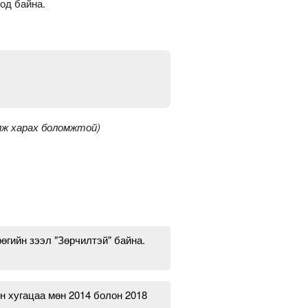
оод байна.
үлж харах боломжтой)
өгийн зээл "Зөрчилтэй" байна.
н хугацаа мөн 2014 болон 2018