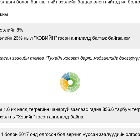
ээлдэгч болон банкны нийт зээлийн багцаа олон нийтэд ил болг
нкны
зээлийн 8%
ээлийн 23% нь л "ХЭВИЙН" гэсэн ангилалд багтаж байгаа юм.
гасан зээлийн төлөв (Тухайн хэсэгт дарж, мэдээллийг дэлгэрү
1.6 их наяд төгрөгийн чанаргүй зээлээс гадна 836.6 тэрбум төгр
зээл нь "Хэвийн" гэсэн ангилалд байна.
4 болон 2017 онд олгосон бол зөрчил үүссэн зээлүүдийн олгосо