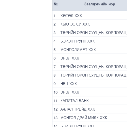
№
Зээлдэгчийн нэр
1
ХӨТӨЛ ХХК
2
КЬЮ ЭС СИ ХХК
3
ТӨРИЙН ОРОН СУУЦНЫ КОРПОРАЦ
4
БЭРЭН ГРУПП ХХК
5
МОНПОЛИМЕТ ХХК
6
ЭРЭЛ ХХК
7
ТӨРИЙН ОРОН СУУЦНЫ КОРПОРАЦ
8
ТӨРИЙН ОРОН СУУЦНЫ КОРПОРАЦ
9
НВЦ ХХК
10
ЭРЭЛ ХХК
11
КАПИТАЛ БАНК
12
АЧЛАЛ ТРЕЙД ХХК
13
МОНГОЛ ДРАЙ МИЛК ХХК
14
БЭРЭН ГРУПП ХХК