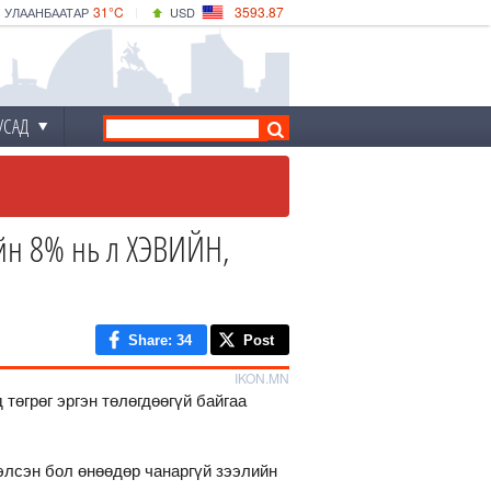
31°C
3593.87
УЛААНБААТАР
USD
|
33°C
ДАРХАН
532.66
CNY
30°C
ЭРДЭНЭТ
4141.04
EUR
УСАД
н 8% нь л ХЭВИЙН,
Share
: 34
Post
IKON.MN
төгрөг эргэн төлөгдөөгүй байгаа
элсэн бол өнөөдөр чанаргүй зээлийн