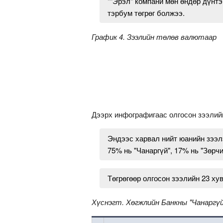
""Эрэл" компани мөн өндөр дүнтэ
тэрбум төгрөг болжээ.
График 4. Зээлийн төлөв валютаар
Дээрх инфографигаас олгосон зээлий
Эндээс харвал нийт юанийн зээлэ
75% нь "Чанаргүй", 17% нь "Зөрч
Төгрөгөөр олгосон зээлийн 23 ху
Хүснэгт. Хөгжлийн Банкны "Чанаргүй