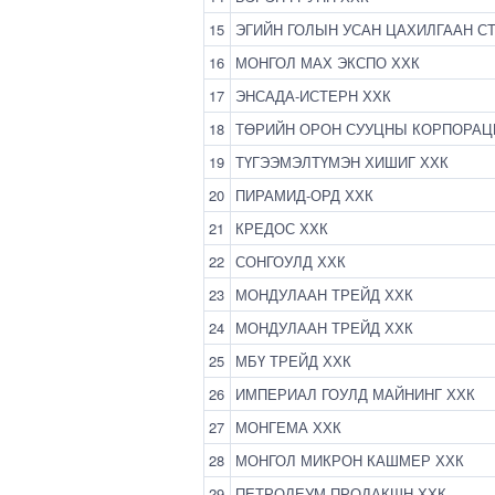
15
ЭГИЙН ГОЛЫН УСАН ЦАХИЛГААН С
16
МОНГОЛ МАХ ЭКСПО ХХК
17
ЭНСАДА-ИСТЕРН ХХК
18
ТӨРИЙН ОРОН СУУЦНЫ КОРПОРАЦ
19
ТҮГЭЭМЭЛТҮМЭН ХИШИГ ХХК
20
ПИРАМИД-ОРД ХХК
21
КРЕДОС ХХК
22
СОНГОУЛД ХХК
23
МОНДУЛААН ТРЕЙД ХХК
24
МОНДУЛААН ТРЕЙД ХХК
25
МБҮ ТРЕЙД ХХК
26
ИМПЕРИАЛ ГОУЛД МАЙНИНГ ХХК
27
МОНГЕМА ХХК
28
МОНГОЛ МИКРОН КАШМЕР ХХК
29
ПЕТРОЛЕУМ ПРОДАКШН ХХК