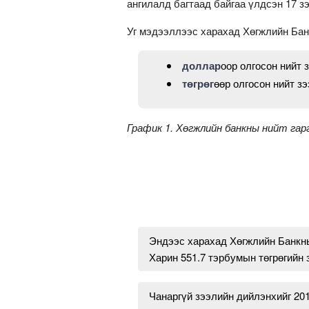
ангилалд багтаад байгаа үлдсэн 17 з
Уг мэдээллээс харахад Хөгжлийн Ба
доллар
оор олгосон нийт 
төгрөг
өөр олгосон нийт з
График 1. Хөгжлийн банкны нийт гар
Эндээс харахад Хөгжлийн Банкны 
Харин 551.7 тэрбумын төгрөгийн 
Чанаргүй зээлийн дийлэнхийг 201