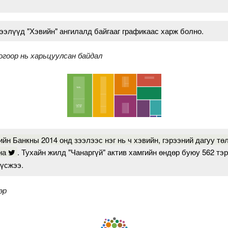
ээлүүд "Хэвийн" ангилалд байгааг графикаас харж болно.
огоор нь харьцуулсан байдал
йн Банкны 2014 онд зээлээс нэг нь ч хэвийн, гэрээний дагуу төл
на
. Тухайн жилд "Чанаргүй" актив хамгийн өндөр буюу 562 тэр
үүсжээ.
эр