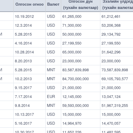
Олгосон дүн
Зээлийн үлдэгд
Олгосон огноо
Валют
(тухайн валютаар)
(тухайн валюта
10.19.2012
USD
61,265,000
61,212,461
12.3.2014
USD
71,300,000
53,206,368
И
5.28.2015
USD
50,000,000
29,134,792
4.16.2014
USD
27,199,550
27,199,550
10.28.2014
USD
65,000,000
31,642,296
8.20.2013
USD
23,000,000
23,000,000
И
5.28.2015
MNT
83,587,839,898
73,587,839,898
И
10.2.2013
MNT
84,700,000,000
69,105,793,577
9.15.2017
USD
21,000,000
21,000,000
7.17.2014
EUR
12,145,000
13,047,124
9.8.2014
MNT
59,593,000,000
51,967,319,255
10.13.2017
USD
15,000,000
15,000,000
5.16.2017
USD
14,964,970
14,470,057
10.30.2017
USD
11,652,226
11,482,595