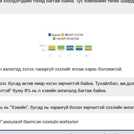
й зээлдэгчдийн тоонд багтаж байна. Тус компанийн төлөх шаард
н валютад эзлэх чанаргүй зээлийг ялгаж харах боломжтой.
эс бусад актив ямар нэгэн зөрчилтэй байна. Тухайлбал, ам.до
илтэй" буюу 8% нь л хэвийн ангилалд багтаж байна.
вь нь "Хэвийн", бусад нь чарангүй болон зөрчилтэй зээлийн анги
" ангилалд багтсан зээлийн мэдээлэл