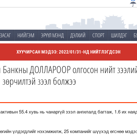
ЗАСАГ
НИЙГЭМ
ЭРҮҮЛ МЭНД
ДЭЛХИЙ
СПОРТ
ШИЛДЭГ
Б
ХУУЧИРСАН МЭДЭЭ: 2022/01/31-НД НИЙТЛЭГДСЭН
Банкны ДОЛЛАРООР олгосон нийт зээлий
 зөрчилтэй зээл болжээ
тивын 55.4 хувь нь чанаргүй зээл ангилалд багтаж, 1.6 их наяд 
рөгийн үлдэгдлийг нэхэмжилж, 25 компанийг шүүхэд өгснөө мэдэ