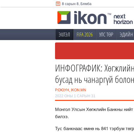
8 сарын 8, Бямба
ЭХЛЭЛ
FIFA 2026
УЛС ТӨР
ЭДИЙН 
ИНФОГРАФИК: Хөгжлийн 
бусад нь чанаргүй болон
Р.ОЮУН, IKON.MN
2022 ОНЫ 1 САРЫН 31
Монгол Улсын Хөгжлийн Банкны нийт ак
билээ.
Тус банкнаас өмнө нь 841 тэрбум төг