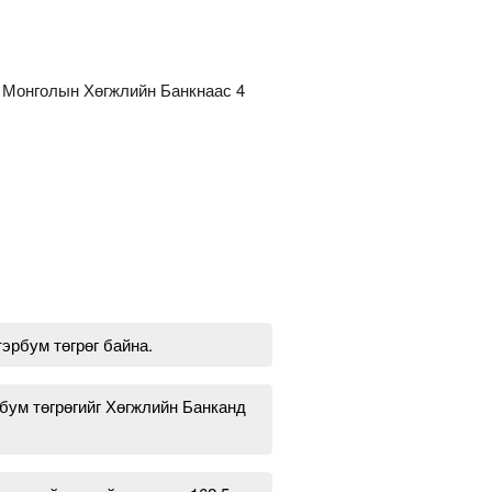
К Монголын Хөгжлийн Банкнаас 4
тэрбум төгрөг байна.
рбум төгрөгийг Хөгжлийн Банканд