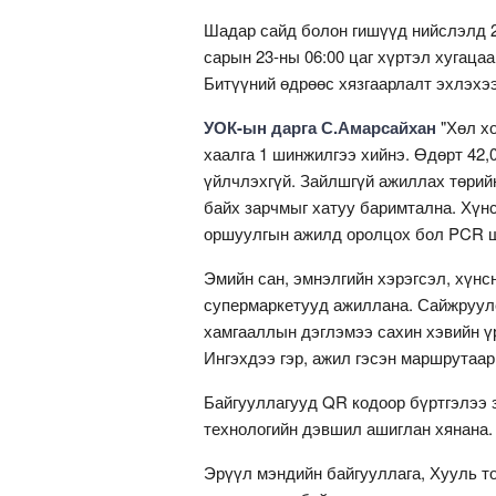
Шадар сайд болон гишүүд нийслэлд 2
сарын 23-ны 06:00 цаг хүртэл хугаца
Битүүний өдрөөс хязгаарлалт эхлэхэ
УОК-ын дарга С.Амарсайхан
"Хөл хо
хаалга 1 шинжилгээ хийнэ. Өдөрт 42,
үйлчлэхгүй. Зайлшгүй ажиллах төрий
байх зарчмыг хатуу баримтална. Хүнс
оршуулгын ажилд оролцох бол PCR ш
Эмийн сан, эмнэлгийн хэрэгсэл, хүнс
супермаркетууд ажиллана. Сайжруул
хамгааллын дэглэмээ сахин хэвийн ү
Ингэхдээ гэр, ажил гэсэн маршрутаар
Байгууллагууд QR кодоор бүртгэлээ з
технологийн дэвшил ашиглан хянана.
Эрүүл мэндийн байгууллага, Хууль то