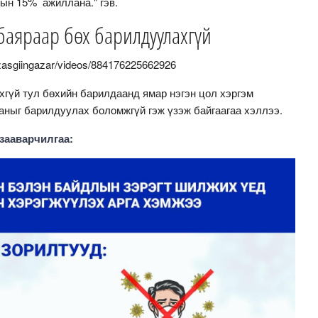
ын 15% ажиллана." гэв.
аяраар бөх барилдуулахгүй
zasgiingazar/videos/884176225662926
хгүй тул бөхийн барилдаанд ямар нэгэн цол хэргэм
аныг барилдуулах боломжгүй гэж үзэж байгаагаа хэллээ.
зааварчилгаа: