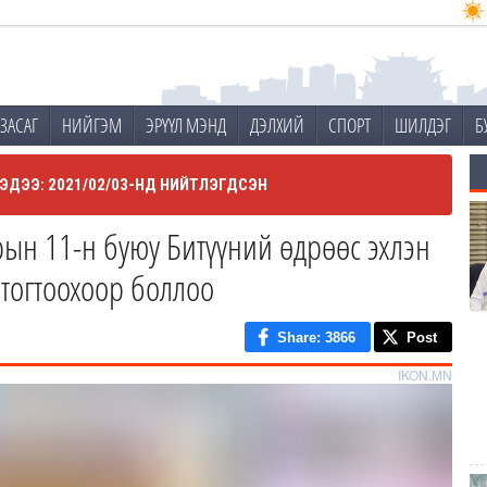
ЗАСАГ
НИЙГЭМ
ЭРҮҮЛ МЭНД
ДЭЛХИЙ
СПОРТ
ШИЛДЭГ
Б
ЭДЭЭ: 2021/02/03-НД НИЙТЛЭГДСЭН
рын 11-н буюу Битүүний өдрөөс эхлэн
 тогтоохоор боллоо
Share
: 3866
Post
IKON.MN