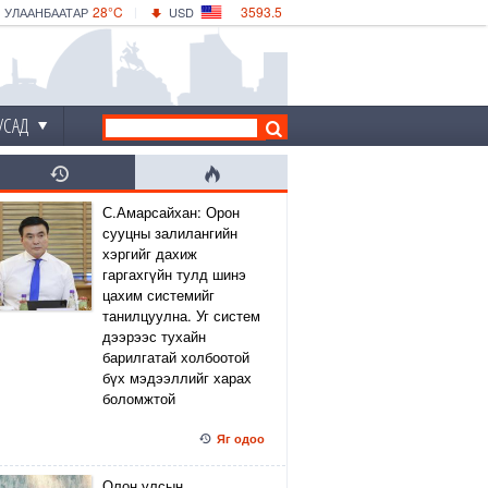
28°C
3593.5
УЛААНБААТАР
USD
|
32°C
ДАРХАН
532.56
CNY
29°C
ЭРДЭНЭТ
4146.36
EUR
УСАД
С.Амарсайхан: Орон
сууцны залилангийн
хэргийг дахиж
гаргахгүйн тулд шинэ
цахим системийг
танилцуулна. Уг систем
дээрээс тухайн
барилгатай холбоотой
бүх мэдээллийг харах
боломжтой
Яг одоо
Олон улсын