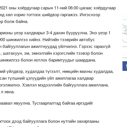
021 оны хоёрдугаар сарын 11-ний 06:00 цагаас хоёрдугаар
анд хөл хорио тогтоох шийдвэр гаргажээ. Ингэснээр
эр болж байна.
рионы үеэр халдварыг 3-4 дахин бууруулна. Энэ үеэр 1
000 шинжилгээ хийнэ. Нийтийн тээврийн автобус
н байгууллагын ажилтнуудад үйлчилнэ. Гэрээс гарахгүй
, шатахуун, эм, эмнэлгийн хэрэгслийн тээвэр болон
инжилгээ болон нотлох баримтуудыг шаардана.
ний үйлдвэр, худалдаа түгээлт, нөөцийн махны худалдаа,
сан түлшний цэгүүдийн үйл ажиллагаа халдвар
ргэлжилнэ. Хэвлэл мэдээллийн байгууллага ажиллана.
 л явна.
аавал явуулна. Тусгаарлалтад байгаа иргэдийг
гтоох дээд байгууллага болон нутгийн захиргааны