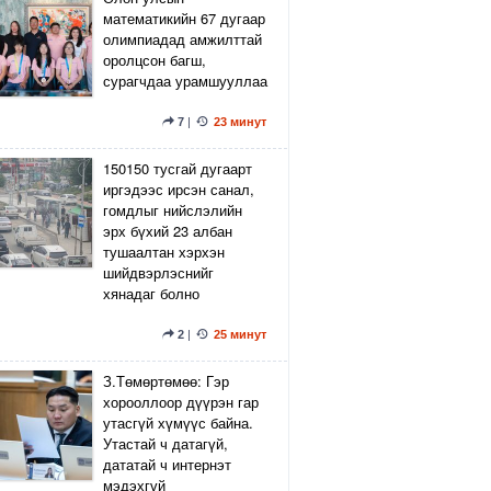
математикийн 67 дугаар
олимпиадад амжилттай
оролцсон багш,
сурагчдаа урамшууллаа
7
|
23 минут
150150 тусгай дугаарт
иргэдээс ирсэн санал,
гомдлыг нийслэлийн
эрх бүхий 23 албан
тушаалтан хэрхэн
шийдвэрлэснийг
хянадаг болно
2
|
25 минут
З.Төмөртөмөө: Гэр
хорооллоор дүүрэн гар
утасгүй хүмүүс байна.
Утастай ч датагүй,
дататай ч интернэт
мэдэхгүй