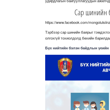
удирдлагын байгууллагуудын ажилчд
Сар шинийн б
https://www.facebook.com/mongolulsiin
Тэрбээр сар шинийн баярыг тэмдэглэ
олгохгүй тохиолдолд бөхийн барилда
Бүх нийтийн бэлэн байдлын үеийн 