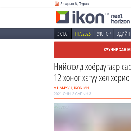
8 сарын 6, Пүрэв
ЭХЛЭЛ
FIFA 2026
УЛС ТӨР
ЭДИЙН 
ХУУЧИРСАН М
Нийслэлд хоёрдугаар са
12 хоног хатуу хөл хорио
А.НАМУУН, IKON.MN
2021 ОНЫ 2 САРЫН 3