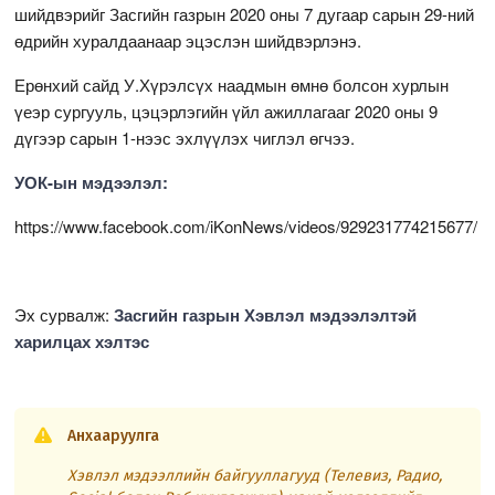
шийдвэрийг Засгийн газрын 2020 оны 7 дугаар сарын 29-ний
өдрийн хуралдаанаар эцэслэн шийдвэрлэнэ.
Ерөнхий сайд У.Хүрэлсүх наадмын өмнө болсон хурлын
үеэр сургууль, цэцэрлэгийн үйл ажиллагааг 2020 оны 9
дүгээр сарын 1-нээс эхлүүлэх чиглэл өгчээ.
УОК-ын мэдээлэл:
https://www.facebook.com/iKonNews/videos/929231774215677/
Эх сурвалж:
Засгийн газрын Хэвлэл мэдээлэлтэй
харилцах хэлтэс
Анхааруулга
Хэвлэл мэдээллийн байгууллагууд (Телевиз, Радио,