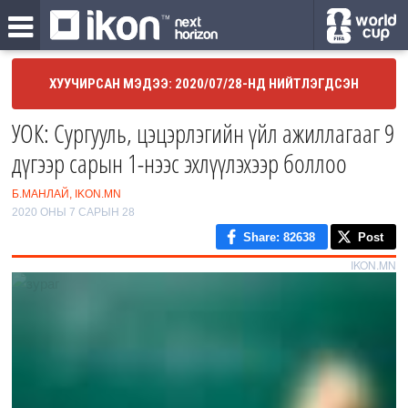
ХУУЧИРСАН МЭДЭЭ: 2020/07/28-НД НИЙТЛЭГДСЭН
УОК: Сургууль, цэцэрлэгийн үйл ажиллагааг 9
дүгээр сарын 1-нээс эхлүүлэхээр боллоо
Б.МАНЛАЙ, IKON.MN
2020 ОНЫ 7 САРЫН 28
Share
: 82638
Post
IKON.MN