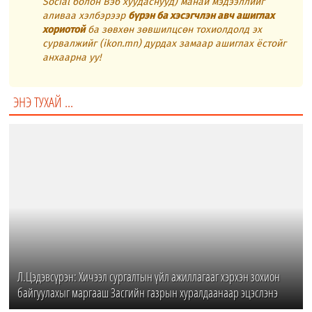
Social болон Вэб хуудаснууд) манай мэдээллийг
аливаа хэлбэрээр
бүрэн ба хэсэгчлэн авч ашиглах
хориотой
ба зөвхөн зөвшилцсөн тохиолдолд эх
сурвалжийг (ikon.mn) дурдах замаар ашиглах ёстойг
анхаарна уу!
ЭНЭ ТУХАЙ ...
Л.Цэдэвсүрэн: Хичээл сургалтын үйл ажиллагааг хэрхэн зохион
байгуулахыг маргааш Засгийн газрын хуралдаанаар эцэслэнэ