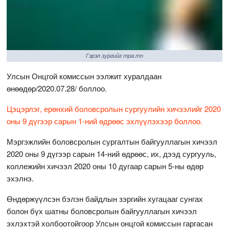
Гэрэл зургийг mpa.mn
Улсын Онцгой комиссын ээлжит хуралдаан
өнөөдөр/2020.07.28/ боллоо.
Цэцэрлэг, ерөнхий боловсролын сургуулийн хичээлийг 2020
оны 9 дүгээр сарын 1-ний өдрөөс эхлүүлэхээр боллоо.
Мэргэжлийн боловсролын сургалтын байгууллагын хичээл
2020 оны 9 дүгээр сарын 14-ний өдрөөс, их, дээд сургууль,
коллежийн хичээл 2020 оны 10 дугаар сарын 5-ны өдөр
эхэлнэ.
Өндөржүүлсэн бэлэн байдлын зэргийн хугацааг сунгах
болон бүх шатны боловсролын байгууллагын хичээл
эхлэхтэй холбоотойгоор Улсын онцгой комиссын гаргасан