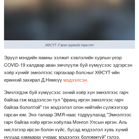
ХӨСҮТ /Гэрэл зургийг mpa.mn/
Эрүүл мэндийн яамны ээлжит хэвлэлийн хурлын үеэр
COVID-19 халдвар аван эмчлүүлж буй хүмүүсээс эдгэрсэн
хоёр хүнийг эмнэлгээс гаргахаар болсныг ХӨСҮТ-ийн
ерөнхий захирал Д.Нямхүү
мэдээлсэн.
Эмчлэгдэж буй хүмүүсээс эхний хоёр хүн эмнэлгээс гарч
байгаа гэж мэдээлсэн тул "франц иргэн эмнэлгээс гарч
байгаа бололтой" гэх мэдээлэл олон нийтийн сүлжээгээр
гарсан юм. Энэ талаар ЭМЯ-наас тодруулахад "Эмнэлгээс
гарч байгаа хоёр иргэн хоёулаа Монгол Улсын иргэн. Аль
нислэгээр ирсэн болон хүйс, бусад мэдээлэл хувь хүний
нууцад хамаарах учраас мэдээлэх боломжгүй" гэлээ.