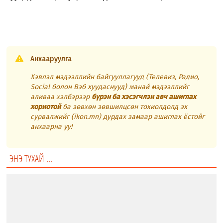
Анхааруулга
Хэвлэл мэдээллийн байгууллагууд (Телевиз, Радио,
Social болон Вэб хуудаснууд) манай мэдээллийг
аливаа хэлбэрээр
бүрэн ба хэсэгчлэн авч ашиглах
хориотой
ба зөвхөн зөвшилцсөн тохиолдолд эх
сурвалжийг (ikon.mn) дурдах замаар ашиглах ёстойг
анхаарна уу!
ЭНЭ ТУХАЙ ...