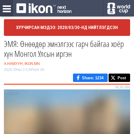
ХУУЧИРСАН МЭДЭЭ: 2020/03/30-НД НИЙТЛЭГДСЭН
ЭМЯ: Өнөөдөр эмнэлгээс гарч байгаа хоёр
хүн Монгол Улсын иргэн
А.НАМУУН, IKON.MN
2020 ОНЫ 3 САРЫН 30
Share
: 1234
Post
IKON.MN