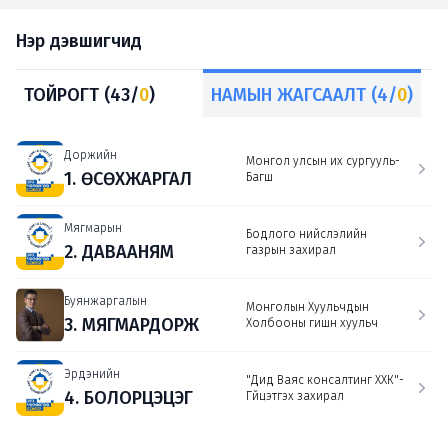
Нэр дэвшигчид
ТОЙРОГТ (43/
0
)
НАМЫН ЖАГСААЛТ (4/
0
)
Доржийн
Монгол улсын их сургууль-
1. ӨСӨХЖАРГАЛ
Багш
Мягмарын
Бодлого нийслэлийн
2. ДАВААНЯМ
газрын захирал
Буянжаргалын
Монголын Хуульчдын
3. МЯГМАРДОРЖ
Холбооны гишүүн хуульч
Эрдэнийн
"Дид Ваяс консалтинг ХХК"-
4. БОЛОРЦЭЦЭГ
Гүйцэтгэх захирал