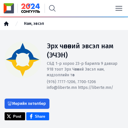
Нам, эвсэл
Эрх чөлөөний эвсэл нам
(ЭЧЭН)
СБД 1-р хороо 23-р барилга 9 давхар
918 тоот Эрх Чөлөөний Эвсэл нам,
мэдээллийн төв
(976) 7777-1206, 7700-1206
info@liberte.mn https://liberte.mn/
Мөрийн хөтөлбөр
Post
Share