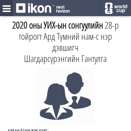
2020 оны УИХ-ын сонгуулийн
28-р
тойрогт Ард Түмний нам-с нэр
дэвшигч
Шагдарсүрэнгийн Гантулга
АЛБАН ЁСНЫ ВЭБ ХАЯГ: