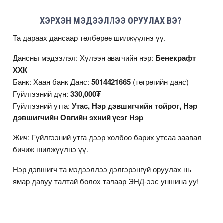
ХЭРХЭН МЭДЭЭЛЛЭЭ ОРУУЛАХ ВЭ?
Та дараах дансаар төлбөрөө шилжүүлнэ үү.
Дансны мэдээлэл: Хүлээн авагчийн нэр:
Бенекрафт
ХХК
Банк: Хаан банк Данс:
5014421665
(төгрөгийн данс)
Гүйлгээний дүн:
330,000₮
Гүйлгээний утга:
Утас, Нэр дэвшигчийн тойрог, Нэр
дэвшигчийн Овгийн эхний үсэг Нэр
Жич: Гүйлгээний утга дээр холбоо барих утсаа заавал
бичиж шилжүүлнэ үү.
Нэр дэвшигч та мэдээллээ дэлгэрэнгүй оруулах нь
ямар давуу талтай болох талаар
ЭНД
-ээс уншина уу!