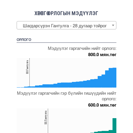
ХӨРӨНГӨ ОРЛОГЫН МЭДҮҮЛЭГ
Шагдарсүрэн Гантулга - 28 дугаар тойрог
ОРЛОГО
Мэдүүлэг гаргагчийн нийт орлого:
800.0 мян.төг
150
Ш.Гантулга
100
50
0
Мэдүүлэг гаргагчийн гэр бүлийн гишүүдийн нийт
5000000000000005272228
5000000000000005272065
5000000000000005271696
5000000000000005271770
5000000000000005272026
орлого:
600.0 мян.төг
150
Ш.Гантулга
100
50