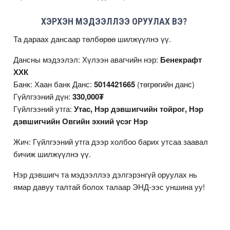
ХЭРХЭН МЭДЭЭЛЛЭЭ ОРУУЛАХ ВЭ?
Та дараах дансаар төлбөрөө шилжүүлнэ үү.
Дансны мэдээлэл: Хүлээн авагчийн нэр:
Бенекрафт
ХХК
Банк: Хаан банк Данс:
5014421665
(төгрөгийн данс)
Гүйлгээний дүн:
330,000₮
Гүйлгээний утга:
Утас, Нэр дэвшигчийн тойрог, Нэр
дэвшигчийн Овгийн эхний үсэг Нэр
Жич: Гүйлгээний утга дээр холбоо барих утсаа заавал
бичиж шилжүүлнэ үү.
Нэр дэвшигч та мэдээллээ дэлгэрэнгүй оруулах нь
ямар давуу талтай болох талаар
ЭНД
-ээс уншина уу!