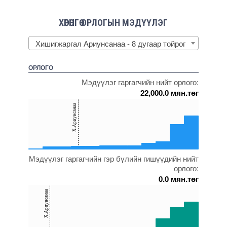
ХӨРӨНГӨ ОРЛОГЫН МЭДҮҮЛЭГ
Хишигжаргал Ариунсанаа - 8 дугаар тойрог
ОРЛОГО
Мэдүүлэг гаргагчийн нийт орлого:
22,000.0 мян.төг
150
Х.Ариунсанаа
100
50
0
Мэдүүлэг гаргагчийн гэр бүлийн гишүүдийн нийт
5000000000000005271767
5000000000000005271966
5000000000000005238173
5000000000000005271872
5000000000000005271902
5000000000000005271867
орлого:
0.0 мян.төг
150
Х.Ариунсанаа
100
50