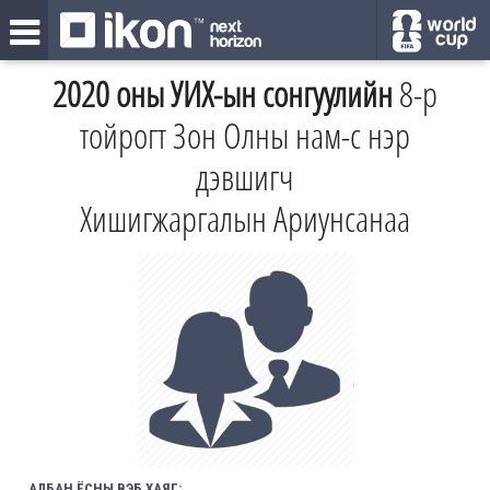
2020 оны УИХ-ын сонгуулийн
8-р
тойрогт Зон Олны нам-с нэр
дэвшигч
Хишигжаргалын Ариунсанаа
АЛБАН ЁСНЫ ВЭБ ХАЯГ: