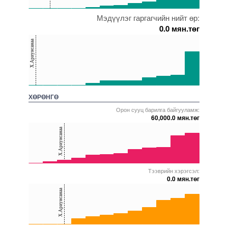
0
Мэдүүлэг гаргагчийн нийт өр:
5000000000000005271752
5000000000000005271632
5000000000000005271966
5000000000000005271767
5000000000000005238173
5000000000000005228362
0.0 мян.төг
150
Х.Ариунсанаа
100
50
0
5000000000000005272557
5000000000000005228362
5000000000000005271752
5000000000000005271897
5000000000000005271867
5000000000000005271872
ХӨРӨНГӨ
Орон сууц барилга байгууламж:
60,000.0 мян.төг
40
Х.Ариунсанаа
20
0
Тээврийн хэрэгсэл:
5000000000000005271752
5000000000000005272557
5000000000000005271902
5000000000000005238173
5000000000000005271872
5000000000000005239100
0.0 мян.төг
40
Х.Ариунсанаа
20
0