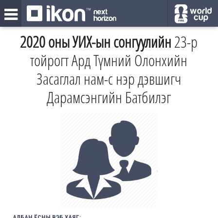
2020 оны УИХ-ын сонгуулийн
23-р
тойрогт Ард Түмний Олонхийн
Засаглал нам-с нэр дэвшигч
Дарамсэнгийн Батбилэг
АЛБАН ЁСНЫ ВЭБ ХАЯГ: