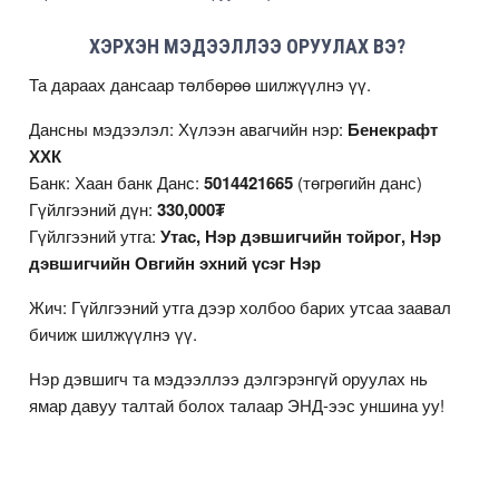
ХЭРХЭН МЭДЭЭЛЛЭЭ ОРУУЛАХ ВЭ?
Та дараах дансаар төлбөрөө шилжүүлнэ үү.
Дансны мэдээлэл: Хүлээн авагчийн нэр:
Бенекрафт
ХХК
Банк: Хаан банк Данс:
5014421665
(төгрөгийн данс)
Гүйлгээний дүн:
330,000₮
Гүйлгээний утга:
Утас, Нэр дэвшигчийн тойрог, Нэр
дэвшигчийн Овгийн эхний үсэг Нэр
Жич: Гүйлгээний утга дээр холбоо барих утсаа заавал
бичиж шилжүүлнэ үү.
Нэр дэвшигч та мэдээллээ дэлгэрэнгүй оруулах нь
ямар давуу талтай болох талаар
ЭНД
-ээс уншина уу!