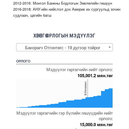
2012-2016: Монгол Банкны Бодлогын Зөвлөлийн гишүүн
2016-2018: АНУ-ийн нийслэл дэх Америк их сургуульд зочин
судлаач, цагийн багш
ХӨРӨНГӨ ОРЛОГЫН МЭДҮҮЛЭГ
Банзрагч Отгонтөгс - 19 дүгээр тойрог
ОРЛОГО
Мэдүүлэг гаргагчийн нийт орлого:
105,001.2 мян.төг
150
Б.Отгонтөгс
100
50
0
Мэдүүлэг гаргагчийн гэр бүлийн гишүүдийн нийт
5000000000000005272096
5000000000000005271653
5000000000000005271648
5000000000000005271657
5000000000000005271925
орлого:
15,000.0 мян.төг
150