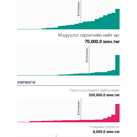
Б.Отгонтөгс
100
50
0
Мэдүүлэг гаргагчийн нийт өр:
5000000000000005271999
5000000000000005272017
5000000000000005271653
5000000000000005271817
5000000000000005271918
70,000.0 мян.төг
150
Б.Отгонтөгс
100
50
0
5000000000000005271999
5000000000000005272010
5000000000000005271793
5000000000000005271925
5000000000000005271852
ХӨРӨНГӨ
Орон сууц барилга байгууламж:
330,000.0 мян.төг
40
Б.Отгонтөгс
20
0
Тээврийн хэрэгсэл:
5000000000000005271648
5000000000000005272591
5000000000000005271918
5000000000000005271817
5000000000000005271756
8,000.0 мян.төг
40