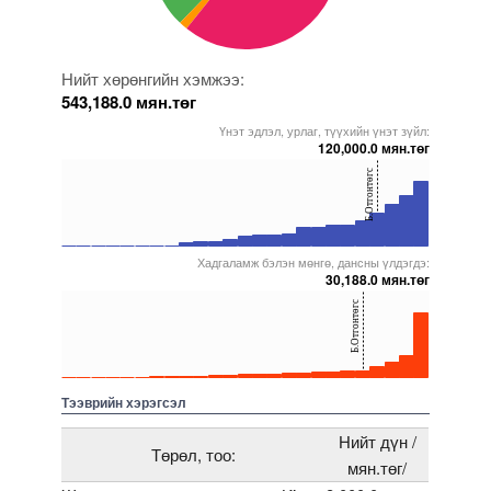
Нийт хөрөнгийн хэмжээ:
543,188.0 мян.төг
Үнэт эдлэл, урлаг, түүхийн үнэт зүйл:
120,000.0 мян.төг
40
Б.Отгонтөгс
20
0
Хадгаламж бэлэн мөнгө, дансны үлдэгдэ:
5000000000000005271653
5000000000000005271851
5000000000000005271657
5000000000000005228370
5000000000000005271999
30,188.0 мян.төг
40
Б.Отгонтөгс
20
0
5000000000000005271796
5000000000000005271999
5000000000000005237262
5000000000000005228370
5000000000000005271817
Тээврийн хэрэгсэл
Нийт дүн /
Төрөл, тоо:
мян.төг/