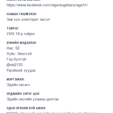
https://www.facebook.com/otgontugsbanzragch1/
НАМЫН ГИШҮҮНЧЛЭЛ:
Зөв хүн электорат эвсэл
ТОЙРОГ:
УИХ 19-р тойрог
ХУВИЙН МЭДЭЭЛЭЛ:
Нас: 52
Хүйс: Эмэгтэй
Гэр бүлтэй
@ob2133
Facebook хуудас
МЭРГЭЖИЛ:
Эдийн засагч
ЭРДМИЙН ЗЭРЭГ ЦОЛ:
Эдийн засгийн ухааны доктор
ОДОО ЭРХЭЛЖ БУЙ АЖИЛ: