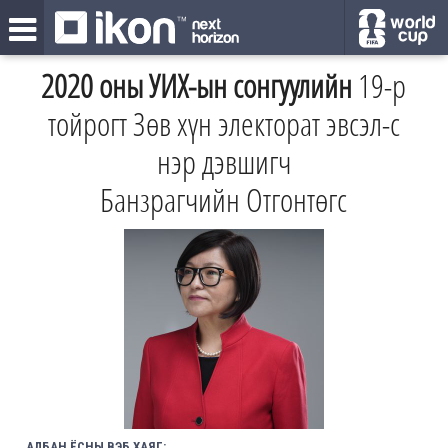
2020 оны УИХ-ын сонгуулийн
19-р
тойрогт Зөв хүн электорат эвсэл-с
нэр дэвшигч
Банзрагчийн Отгонтөгс
АЛБАН ЁСНЫ ВЭБ ХАЯГ: