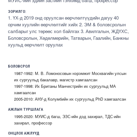
МУИС-ийн эдийн засгийн тэнхимд багш, профессор
ЗОРИЛГО:
1. ҮХ-д 2019 онд оруулсан өөрчлөлтүүдийн дагуу 40
орчим хуулийн өөрчлөлтийг хийх 2. ЭМ & боловсролын
салбарыг улс төрөөс хол байлгах 3. Авилгалын, ЖДҮХС,
Боловсролын, Хөдөлмөрийн, Татварын, Гаалийн, Банкны
хуульд өөрчлөлт оруулах
БОЛОВСРОЛ
1987-1992: М. В. Ломоносовын нэрэмжит Москвагийн улсын
их сургуульд бакалавр, магистр хамгаалсан
1997-1998: Их Британы Манчестрийн их сургуульд МА
хамгаалсан
2005-2010: АНУ-д Колумбийн их сургуульд PhD хамгаалсан
АЖЛЫН ТУРШЛАГА
1995-2020: МУИС-д багш, ЭЗС-ийн дэд захирал, ТДС-ийн
захирал, профессор
ОНЦЛОХ АЖЛУУД