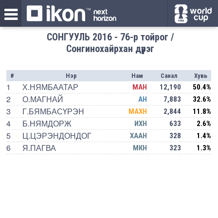
СОНГУУЛЬ 2016 - 76-р тойрог /
Сонгинохайрхан дүүрэг
#
Нэр
Нам
Санал
Хувь
1
Х.НЯМБААТАР
МАН
12,190
50.4%
2
О.МАГНАЙ
АН
7,883
32.6%
3
Г.БЯМБАСҮРЭН
МАХН
2,844
11.8%
4
Б.НЯМДОРЖ
ИХН
633
2.6%
5
Ц.ЦЭРЭНДОНДОГ
ХААН
328
1.4%
6
Я.ПАГВА
МКН
323
1.3%