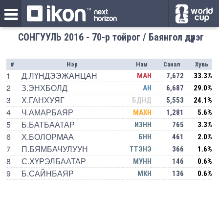
СОНГУУЛЬ 2016 - 70-р тойрог / Баянгол дүүрэг
#
Нэр
Нам
Санал
Хувь
1
Д.ЛҮНДЭЭЖАНЦАН
МАН
7,672
33.3%
2
З.ЭНХБОЛД
АН
6,687
29.0%
3
Х.ГАНХУЯГ
БДНД
5,553
24.1%
4
Ч.АМАРБАЯР
МАХН
1,281
5.6%
5
Б.БАТБААТАР
ИЗНН
765
3.3%
6
Х.БОЛОРМАА
БНН
461
2.0%
7
П.БЯМБАЧУЛУУН
ТТЭНЭ
366
1.6%
8
С.ХҮРЭЛБААТАР
МУНН
146
0.6%
9
Б.САЙНБАЯР
МКН
136
0.6%