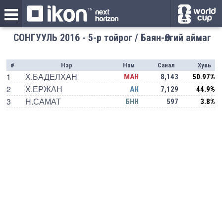
СОНГУУЛЬ 2016 - 5-р тойрог / Баян-Өлгий аймаг
#
Нэр
Нам
Санал
Хувь
1
Х.БАДЕЛХАН
МАН
8,143
50.97%
2
Х.ЕРЖАН
АН
7,129
44.9%
3
Н.САМАТ
БНН
597
3.8%