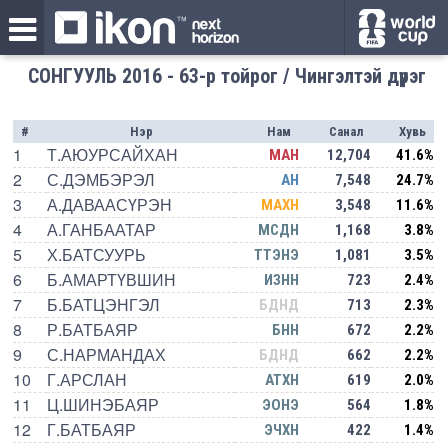
СОНГУУЛЬ 2016 - 63-р тойрог / Чингэлтэй дүүрэг
#
Нэр
Нам
Санал
Хувь
1
Т.АЮУРСАЙХАН
МАН
12,704
41.6%
2
С.ДЭМБЭРЭЛ
АН
7,548
24.7%
3
А.ДАВААСҮРЭН
МАХН
3,548
11.6%
4
А.ГАНБААТАР
МСДН
1,168
3.8%
5
Х.БАТСУУРЬ
ТТЭНЭ
1,081
3.5%
6
Б.АМАРТҮВШИН
ИЗНН
723
2.4%
7
Б.БАТЦЭНГЭЛ
БДНД
713
2.3%
8
Р.БАТБАЯР
БНН
672
2.2%
9
С.НАРМАНДАХ
БДНД
662
2.2%
10
Г.АРСЛАН
АТХН
619
2.0%
11
Ц.ШИНЭБАЯР
ЭОНЭ
564
1.8%
12
Г.БАТБАЯР
ЭЧХН
422
1.4%