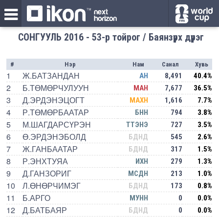
СОНГУУЛЬ 2016 - 53-р тойрог / Баянзүрх дүүрэг
#
Нэр
Нам
Санал
Хувь
1
Ж.БАТЗАНДАН
АН
8,491
40.4%
2
Б.ТӨМӨРЧУЛУУН
МАН
7,677
36.5%
3
Д.ЭРДЭНЭЦОГТ
МАХН
1,616
7.7%
4
Р.ТӨМӨРБААТАР
БНН
794
3.8%
5
М.ШАГДАРСҮРЭН
ТТЭНЭ
727
3.5%
6
Ө.ЭРДЭНЭБОЛД
БДНД
545
2.6%
7
Ж.ГАНБААТАР
БДНД
317
1.5%
8
Р.ЭНХТУЯА
ИХН
279
1.3%
9
Д.ГАНЗОРИГ
МСДН
213
1.0%
10
Л.ӨНӨРЧИМЭГ
БДНД
173
0.8%
11
Б.АРГО
МУНН
0
0.0%
12
Д.БАТБАЯР
БДНД
0
0.0%