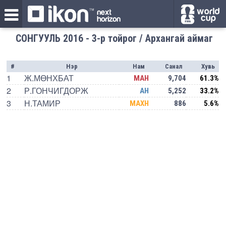
СОНГУУЛЬ 2016 - 3-р тойрог / Архангай аймаг
#
Нэр
Нам
Санал
Хувь
1
Ж.МӨНХБАТ
МАН
9,704
61.3%
2
Р.ГОНЧИГДОРЖ
АН
5,252
33.2%
3
Н.ТАМИР
МАХН
886
5.6%