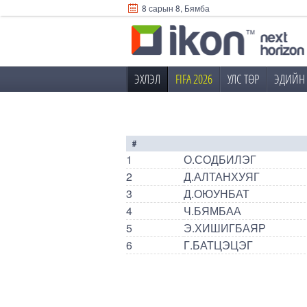
8 сарын 8, Бямба
ЭХЛЭЛ
FIFA 2026
УЛС ТӨР
ЭДИЙН 
#
1
О.СОДБИЛЭГ
2
Д.АЛТАНХУЯГ
3
Д.ОЮУНБАТ
4
Ч.БЯМБАА
5
Э.ХИШИГБАЯР
6
Г.БАТЦЭЦЭГ