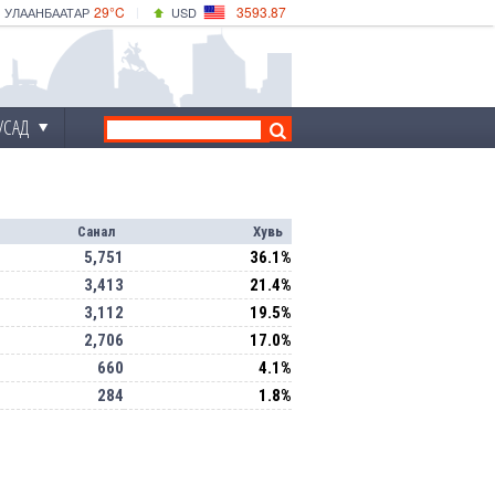
29°C
3593.87
УЛААНБААТАР
USD
|
33°C
ДАРХАН
532.66
CNY
28°C
ЭРДЭНЭТ
4141.04
EUR
УСАД
Санал
Хувь
5,751
36.1%
3,413
21.4%
3,112
19.5%
2,706
17.0%
660
4.1%
284
1.8%