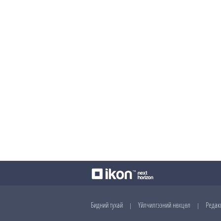
Бидний тухай
Үйлчилгээний нөхцөл
Редак
|
|