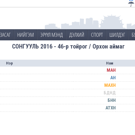
ЗАСАГ
НИЙГЭМ
ЭРҮҮЛ МЭНД
ДЭЛХИЙ
СПОРТ
ШИЛДЭГ
Б
СОНГУУЛЬ 2016 - 46-р тойрог / Орхон аймаг
Нэр
Нам
МАН
АН
МАХН
БДНД
БНН
АТХН