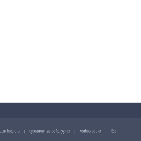
цын бодлого
Сурталчилгаа байрлуулах
Холбоо барих
RSS
|
|
|