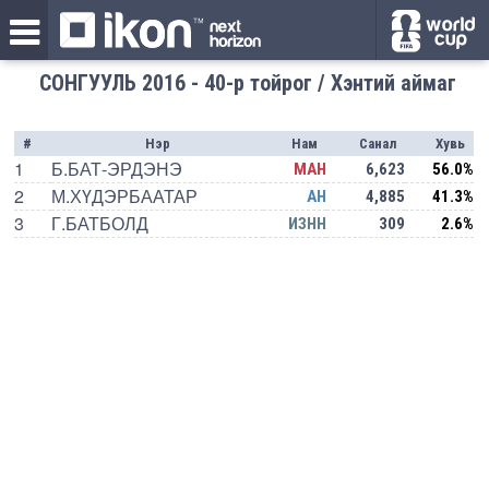
СОНГУУЛЬ 2016 - 40-р тойрог / Хэнтий аймаг
#
Нэр
Нам
Санал
Хувь
1
Б.БАТ-ЭРДЭНЭ
МАН
6,623
56.0%
2
М.ХҮДЭРБААТАР
АН
4,885
41.3%
3
Г.БАТБОЛД
ИЗНН
309
2.6%