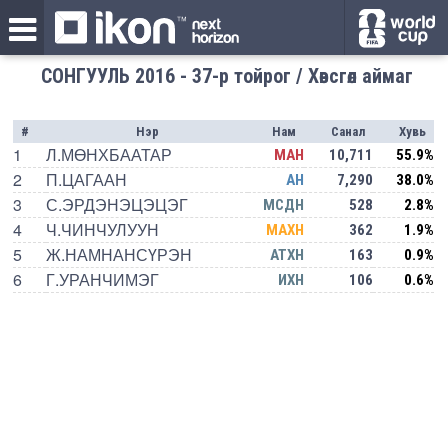
СОНГУУЛЬ 2016 - 37-р тойрог / Хөвсгөл аймаг
#
Нэр
Нам
Санал
Хувь
1
Л.МӨНХБААТАР
МАН
10,711
55.9%
2
П.ЦАГААН
АН
7,290
38.0%
3
С.ЭРДЭНЭЦЭЦЭГ
МСДН
528
2.8%
4
Ч.ЧИНЧУЛУУН
МАХН
362
1.9%
5
Ж.НАМНАНСҮРЭН
АТХН
163
0.9%
6
Г.УРАНЧИМЭГ
ИХН
106
0.6%