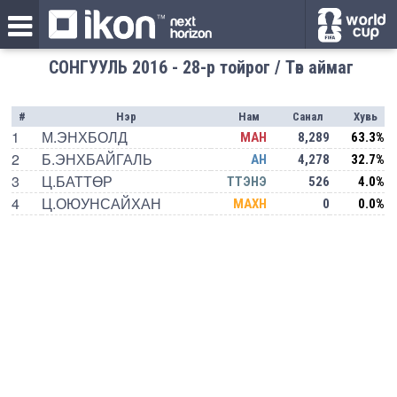
СОНГУУЛЬ 2016 - 28-р тойрог / Төв аймаг
#
Нэр
Нам
Санал
Хувь
1
М.ЭНХБОЛД
МАН
8,289
63.3%
2
Б.ЭНХБАЙГАЛЬ
АН
4,278
32.7%
3
Ц.БАТТӨР
ТТЭНЭ
526
4.0%
4
Ц.ОЮУНСАЙХАН
МАХН
0
0.0%