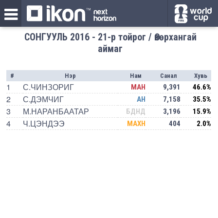
СОНГУУЛЬ 2016 - 21-р тойрог / Өвөрхангай
аймаг
#
Нэр
Нам
Санал
Хувь
1
С.ЧИНЗОРИГ
МАН
9,391
46.6%
2
С.ДЭМЧИГ
АН
7,158
35.5%
3
М.НАРАНБААТАР
БДНД
3,196
15.9%
4
Ч.ЦЭНДЭЭ
МАХН
404
2.0%